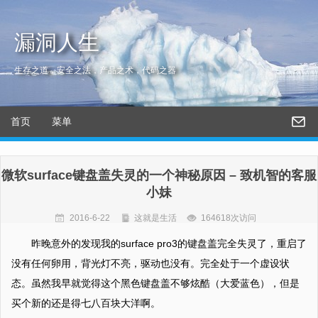
漏洞人生
生存之道，安全之法，产品之术，代码之器
首页
菜单
微软surface键盘盖失灵的一个神秘原因 – 致机智的客服
小妹
2016-6-22
这就是生活
164618次访问
昨晚意外的发现我的surface pro3的键盘盖完全失灵了，重启了
没有任何卵用，背光灯不亮，驱动也没有。完全处于一个虚设状
态。虽然我早就觉得这个黑色键盘盖不够炫酷（大爱蓝色），但是
买个新的还是得七八百块大洋啊。