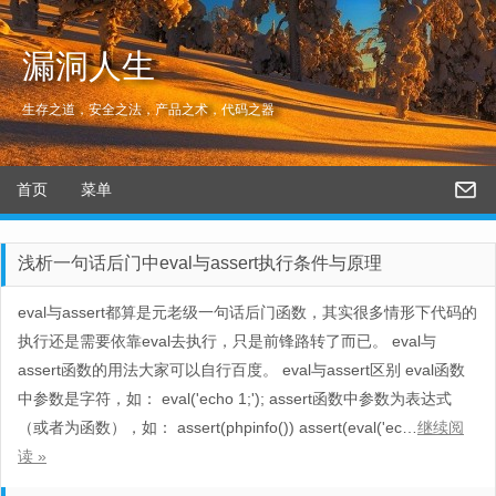
漏洞人生
生存之道，安全之法，产品之术，代码之器
首页
菜单
浅析一句话后门中eval与assert执行条件与原理
eval与assert都算是元老级一句话后门函数，其实很多情形下代码的
执行还是需要依靠eval去执行，只是前锋路转了而已。 eval与
assert函数的用法大家可以自行百度。 eval与assert区别 eval函数
中参数是字符，如： eval('echo 1;'); assert函数中参数为表达式
（或者为函数），如： assert(phpinfo()) assert(eval('ec…
继续阅
读 »