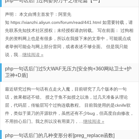
php一句话后门过狗姿势万千之理论篇【一】
声明： 本文由博主首发于：阿里先
知 https://xianzhi.aliyun.com/forum/read/441.html 如需要转载，请
先联系先知技术社区授权；未经授权请勿转载。 写在前面： 过狗相
关的资料网上也是有很多，所以在我接下来的文章中，可能观点或
者举例可能会与网上部分雷同，或者表述不够全面。 但是我只能
说，我…
继续阅读 »
php一句话后门过5大WAF无压力[安全狗+360网站卫士+护
卫神+D盾]
最近研究过狗一句话有点走火入魔，目前研究了几个版本的一句
话，效果都还不错。 授之于鱼不如授之以渔，过几天准备从理论
层，代码层，传输层写个过狗连载教程。 目前我使用的是cknife软
件，类似于菜刀的开源软件，虽然还有不少bug，但高度自由修改，
不用担心后门。我之所以没有用菜刀，…
继续阅读 »
php一句话后门的几种变形分析[preg_replace函数]