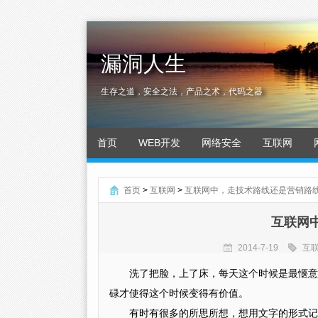
漏洞人生
生存之道，安全之法，产品之术，代码之器
首页
WEB开发
网络安全
互联网
首页
>
互联网
>
互联网中，走技术路线还是营销路
互联网
2014-7-19
互
洗了把脸，上了床，每天这个时候是最惬意
碌才使得这个时候变得有价值。
有时有很多的所思所想，想用文字的形式记