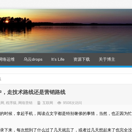
网络运维
乌云drops
It’s Life
资源下载
关于博主
线
中，走技术路线还是营销路线
联网
,
程序猿
,
网络营销
互联网
9508次访问
的时候，拿起手机，阅读点文字都是特别奢侈的事情，当然，也正因为忙
录下来，每次想到了什么过了几天就忘了，或者过几天想起来了也完全没