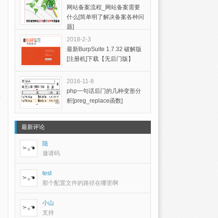
网站备案流程_网站备案需要
什么[简单明了解决备案各种问
题]
2018-2-3
最新BurpSuite 1.7.32 破解版
[注册机]下载【无后门版】
2016-11-8
php一句话后门的几种变形分
开
析[preg_replace函数]
最新评论
陆
邀请码
test
那个配置文件的路径在哪里啊
小山
支持