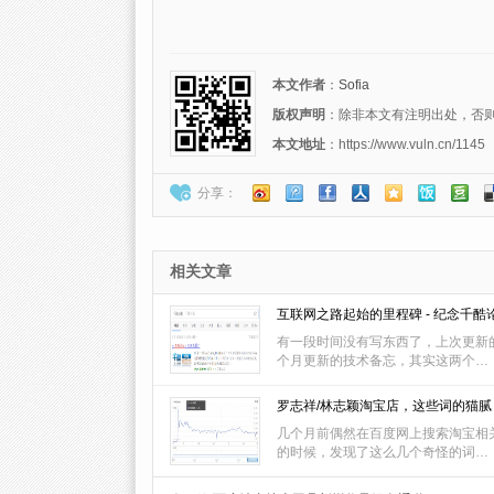
本文作者
：
Sofia
版权声明
：除非本文有注明出处，否则转载请注
本文地址
：https://www.vuln.cn/1145
分享：
相关文章
互联网之路起始的里程碑 - 纪念千酷
有一段时间没有写东西了，上次更新
个月更新的技术备忘，其实这两个…
罗志祥/林志颖淘宝店，这些词的猫腻
几个月前偶然在百度网上搜索淘宝相
的时候，发现了这么几个奇怪的词…