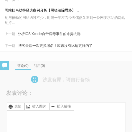
网站挂马劫持经典案例分析【黑链清除思路】…
劫与被劫的网站遇过不少，时隔一年左右今天偶然又遇到一位网友求助的网站
劫持…
上一篇
分析IOS Xcode自带病毒事件的来弄去脉
下一篇
博客最后一次更换域名！应该没有比这更好的了
评论(
0
)
引用(0)
沙发有屎，请自行备纸
发表评论：
表情
插入图片
插入链接