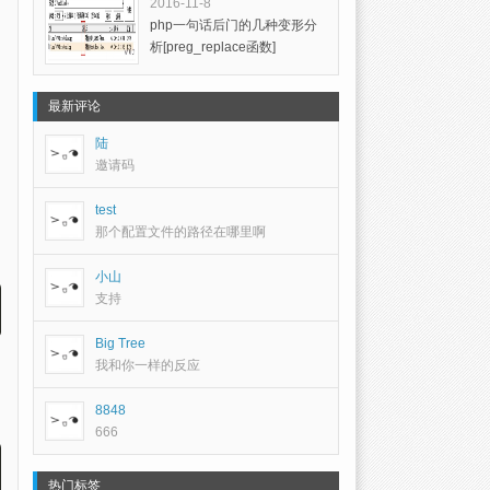
2016-11-8
php一句话后门的几种变形分
析[preg_replace函数]
最新评论
陆
邀请码
test
那个配置文件的路径在哪里啊
小山
支持
Big Tree
我和你一样的反应
8848
666
热门标签