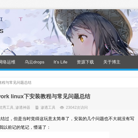
网络运维
乌云drops
It’s Life
资源下载
关于博主
ux下安装教程与常见问题总结
amework linux下安装教程与常见问题总结
优秀工具
,
渗透神器
渗透工具
23042次访问
玩过，之前也总结过，但是当时觉得这玩意太简单了，安装的几个问题也不大就没有写
了下我以前记的笔记，懵逼了：