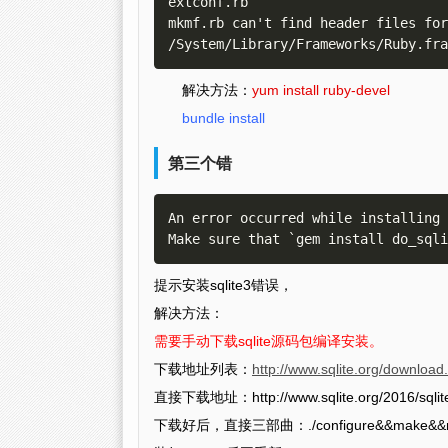
extconf.rb

mkmf.rb can't find header files for
/System/Library/Frameworks/Ruby.fra
解决方法：
yum install ruby-devel
bundle install
第三个错
An error occurred while installing 
Make sure that `gem install do_sqli
提示安装sqlite3错误，
解决方法：
需要手动下载sqlite源码包编译安装。
下载地址列表：
http://www.sqlite.org/download
直接下载地址：http://www.sqlite.org/2016/sqlite-
下载好后，直接三部曲：./configure&&make&&mak