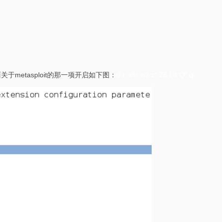
面关于metasploit的那一项开启如下图：
6 r c% w3 z” Z6 L4 Q” q