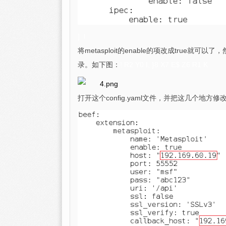
] l
将metasploit的enable的项改成true就可以了
录。如下图：
! R2 Y0 I, }8 X7 E$ Z6 R1 K
打开这个config.yaml文件，并把这几个地方修