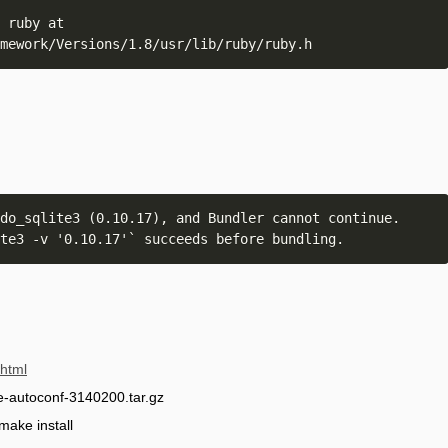
 ruby at

mework/Versions/1.8/usr/lib/ruby/ruby.h
do_sqlite3 (0.10.17), and Bundler cannot continue.

te3 -v '0.10.17'` succeeds before bundling.
.html
autoconf-3140200.tar.gz
e install