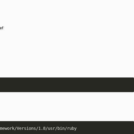
ef
mework/Versions/1.8/usr/bin/ruby
