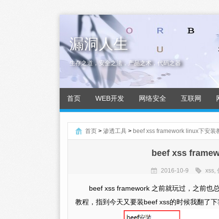
漏洞人生
生存之道，安全之法，产品之术，代码之器
首页
WEB开发
网络安全
互联网
首页
>
渗透工具
>
beef xss framework lin
beef xss fr
2016-10-9
xss
,
beef xss framework 之前就
教程，指到今天又要装beef xss的时候我翻