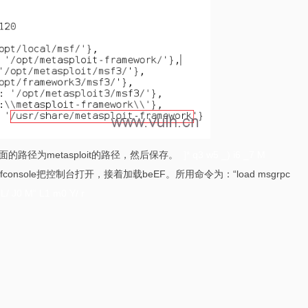
下面的路径为metasploit的路径，然后保存。
]* q3 w5 _) i6 _7 M
console把控制台打开，接着加载beEF。所用命令为：“load msgrpc
 L/ J0 M” L1 m0 Y/ r