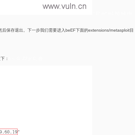
” E” m* m1 N) h4 r%
，然后保存退出。下一步我们需要进入beEF下面的extensions/metasploit目
改下：
) ~. G Z2 p’ C, @