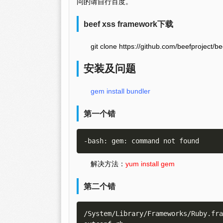
问的请自行百度。
beef xss framework下载
git clone https://github.com/beefproject/be
安装及问题
gem install bundler
第一个错
解决方法：
yum install gem
第二个错
/System/Library/Frameworks/Ruby.fra