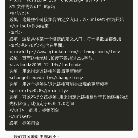
<?xml  version="1.0" encoding="utf-8"?>

XML文件需以utf-8编码

<urlset>

必填，这是整个链接集合的定义入口，以<urlset>作为开始，
</urlset>作为结束

<url>

必填，这是具体某一个链接的定义入口，每一条数据都要用
<url>和</url>包含在里面。

<loc>http://www.qiankoo.com/sitemap.xml</loc>

必填，页面链接地址,长度不得超过256字节。

<lastmod>2009-12-14</lastmod>

选填，用来指定该链接的最后更新时间

<changefreq>daily</changefreq>

选填，用这个标签告诉此链接可能会出现的更新频率

<priority>0.8</priority>

选填，可以不提交该标签,用来指定此链接相对于其他链接的优
先权比值，此值定于0.0-1.0之间

</url>	必填，标签闭合

</urlset>

我们可以看到里面有个：