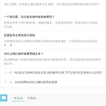
“猪八戒网—全球最大诚信服务平台,威客、用户最信任的威客网站!超过900万…
一个老问题：论坛签名做外链有效果吗？
在我以前学习SEO的时候，接触到最多，也是最简单的一种发外链方式就是：
论坛签…
百度收录文章的四大原则
大家都知道自己的网站页面被百度收录的越多越好，不管是新站长还是老站
长，新…
为什么我们做外链要用锚文本？
做过网络推广的朋友都知道我们做SEO需要发外链，而且知道发外链的时候用
锚文本…
上一篇
A记录,(CNAME)别名记录,(MX)邮件记录,TXT记录,NS记录有什么区别?
下一篇
企业站网站优化之建站程序的选择
评论(
0
)
引用(0)