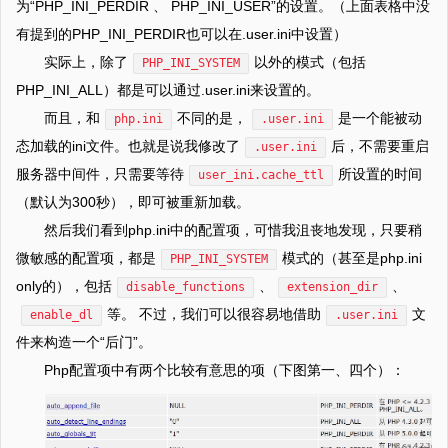
为“PHP_INI_PERDIR 、 PHP_INI_USER”的设置。（上面表格中没
有提到的PHP_INI_PERDIR也可以在.user.ini中设置）
实际上，除了
以外的模式（包括
PHP_INI_SYSTEM
PHP_INI_ALL）都是可以通过.user.ini来设置的。
而且，和
不同的是，
是一个能被动
php.ini
.user.ini
态加载的ini文件。也就是说我修改了
后，不需要重启
.user.ini
服务器中间件，只需要等待
所设置的时间
user_ini.cache_ttl
（默认为300秒），即可被重新加载。
然后我们看到php.ini中的配置项，可惜我沮丧地发现，只要稍
微敏感的配置项，都是
模式的（甚至是php.ini
PHP_INI_SYSTEM
only的），包括
、
、
disable_functions
extension_dir
等。 不过，我们可以很容易地借助
文
enable_dl
.user.ini
件来构造一个“后门”。
Php配置项中有两个比较有意思的项（下图第一、四个）：