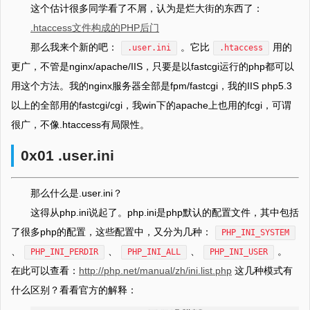
这个估计很多同学看了不屑，认为是烂大街的东西了：
.htaccess文件构成的PHP后门
那么我来个新的吧：
。它比
用的
.user.ini
.htaccess
更广，不管是nginx/apache/IIS，只要是以fastcgi运行的php都可以
用这个方法。我的nginx服务器全部是fpm/fastcgi，我的IIS php5.3
以上的全部用的fastcgi/cgi，我win下的apache上也用的fcgi，可谓
很广，不像.htaccess有局限性。
0x01 .user.ini
那么什么是.user.ini？
这得从php.ini说起了。php.ini是php默认的配置文件，其中包括
了很多php的配置，这些配置中，又分为几种：
PHP_INI_SYSTEM
、
、
、
。
PHP_INI_PERDIR
PHP_INI_ALL
PHP_INI_USER
在此可以查看：
http://php.net/manual/zh/ini.list.php
这几种模式有
什么区别？看看官方的解释：