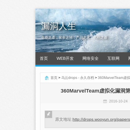
漏洞人生
生存之道，安全之法，产品之术，代码之器
首页
WEB开发
网络安全
互联网
首页
>
乌云drops - 永久存档
>
360MarvelTeam
360MarvelTeam虚拟化漏洞第
2016-10-24
原文地址:
http://drops.wooyun.org/paper