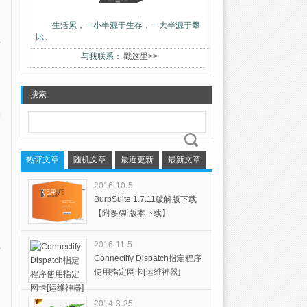
生活累，一小半源于生存，一大半源于攀
比。
与我联系：
戳这里>>
搜索
神
热评文章
随机文章
最近更新
最新文章
2016-10-5
BurpSuite 1.7.11破解版下载
【附多/新版本下载】
2016-11-5
Connectify Dispatch指定程序
使用指定网卡[运维神器]
2014-3-25