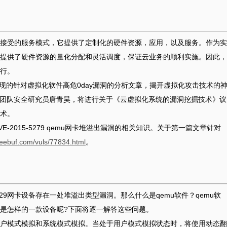
接受的服务模式，它提供了定制化的硬件资源，应用，以及服务。作为实
提供了硬件资源的量化分配和灵活调度，保证云业务的顺利实施。因此，
行。
列独立发现的针对虚拟化软件高危0day漏洞的分析文章，揭开虚拟化攻击技术的
大会上，该团队安全研究员唐青昊，将进行关于《云虚拟化系统的漏洞挖掘技术》议
术。
-2015-5279 qemu网卡堆溢出漏洞的相关知识。关于第一篇文章针对
reebuf.com/vuls/77834.html
。
rtl8029网卡设备存在一处堆溢出类型漏洞。那么什么是qemu软件？qemu软
9网卡是怎样的一款设备呢?下面将逐一解答这些问题。
用户模式模拟和系统模式模拟。当处于用户模式模拟状态时，将使用动态翻