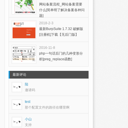
网站备案流程_网站备案需要
什么[简单明了解决备案各种问
题]
2018-2-3
最新BurpSuite 1.7.32 破解版
[注册机]下载【无后门版】
2016-11-8
php一句话后门的几种变形分
析[preg_replace函数]
最新评论
陆
邀请码
test
那个配置文件的路径在哪里啊
小山
支持