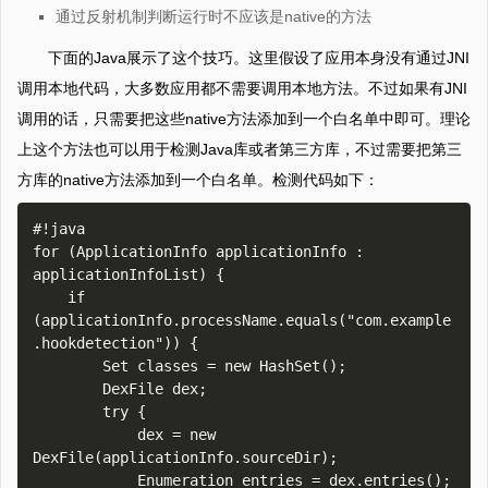
通过反射机制判断运行时不应该是native的方法
下面的Java展示了这个技巧。这里假设了应用本身没有通过JNI
调用本地代码，大多数应用都不需要调用本地方法。不过如果有JNI
调用的话，只需要把这些native方法添加到一个白名单中即可。理论
上这个方法也可以用于检测Java库或者第三方库，不过需要把第三
方库的native方法添加到一个白名单。检测代码如下：
#!java

for (ApplicationInfo applicationInfo : 
applicationInfoList) {

    if 
(applicationInfo.processName.equals("com.example
.hookdetection")) {      

        Set classes = new HashSet();

        DexFile dex;

        try {

            dex = new 
DexFile(applicationInfo.sourceDir);

            Enumeration entries = dex.entries();
