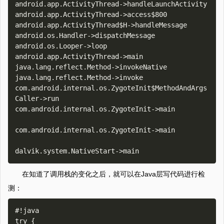
android.app.ActivityThread->handleLaunchActivity

android.app.ActivityThread->access$800

android.app.ActivityThread$H->handleMessage

android.os.Handler->dispatchMessage

android.os.Looper->loop

android.app.ActivityThread->main

java.lang.reflect.Method->invokeNative

java.lang.reflect.Method->invoke

com.android.internal.os.ZygoteInit$MethodAndArgs
Caller->run

com.android.internal.os.ZygoteInit->main

com.android.internal.os.ZygoteInit->main

在知道了调用栈的变化之后，就可以在Java层写代码进行检
测：
#!java

try {
