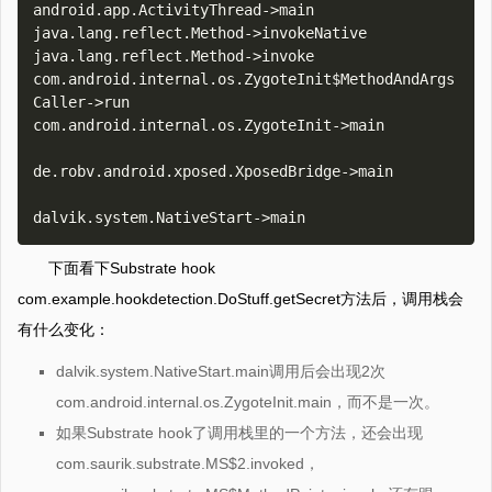
android.app.ActivityThread->main

java.lang.reflect.Method->invokeNative

java.lang.reflect.Method->invoke

com.android.internal.os.ZygoteInit$MethodAndArgs
Caller->run

com.android.internal.os.ZygoteInit->main

de.robv.android.xposed.XposedBridge->main

下面看下Substrate hook
com.example.hookdetection.DoStuff.getSecret方法后，调用栈会
有什么变化：
dalvik.system.NativeStart.main调用后会出现2次
com.android.internal.os.ZygoteInit.main，而不是一次。
如果Substrate hook了调用栈里的一个方法，还会出现
com.saurik.substrate.MS$2.invoked，