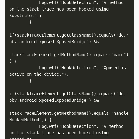
            Log.wtf("HookDetection", "A method 
on the stack trace has been hooked using 
Substrate.");

        }

if(stackTraceElement.getClassName().equals("de.r
obv.android.xposed.XposedBridge") && 

stackTraceElement.getMethodName().equals("main")
) {

            Log.wtf("HookDetection", "Xposed is 
active on the device.");

        }

if(stackTraceElement.getClassName().equals("de.r
obv.android.xposed.XposedBridge") && 

stackTraceElement.getMethodName().equals("handle
HookedMethod")) {

            Log.wtf("HookDetection", "A method 
on the stack trace has been hooked using 