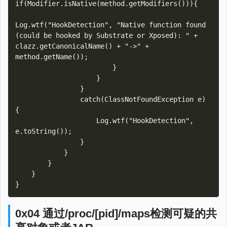
if(Modifier.isNative(method.getModifiers())){

Log.wtf("HookDetection", "Native function found 
(could be hooked by Substrate or Xposed): " + 
clazz.getCanonicalName() + "->" + 
method.getName());

                        }

                    }

                }

                catch(ClassNotFoundException e) 
{

                    Log.wtf("HookDetection", 
e.toString());

                }

            }

        }

    }

0x04 通过/proc/[pid]/maps检测可疑的共