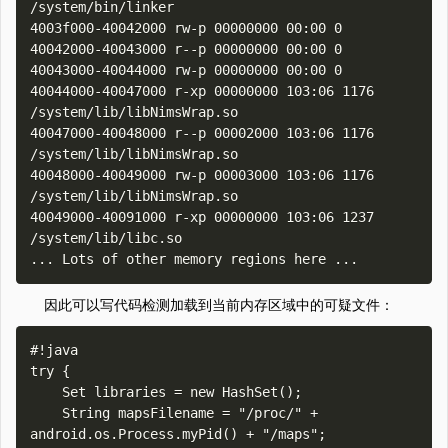
/system/bin/linker

4003f000-40042000 rw-p 00000000 00:00 0 

40042000-40043000 r--p 00000000 00:00 0 

40043000-40044000 rw-p 00000000 00:00 0 

40044000-40047000 r-xp 00000000 103:06 1176      
/system/lib/libNimsWrap.so

40047000-40048000 r--p 00002000 103:06 1176      
/system/lib/libNimsWrap.so

40048000-40049000 rw-p 00003000 103:06 1176      
/system/lib/libNimsWrap.so

40049000-40091000 r-xp 00000000 103:06 1237      
/system/lib/libc.so

因此可以写代码检测加载到当前内存区域中的可疑文件：
#!java

try {

    Set libraries = new HashSet();

    String mapsFilename = "/proc/" + 
android.os.Process.myPid() + "/maps";
