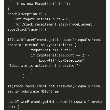
    throw new Exception("blah");

}

catch(Exception e) {

    int zygoteInitCallCount = 0;

    for(StackTraceElement stackTraceElement : 
e.getStackTrace()) {

if(stackTraceElement.getClassName().equals("com.
android.internal.os.ZygoteInit")) {

            zygoteInitCallCount++;

            if(zygoteInitCallCount == 2) {

                Log.wtf("HookDetection", 
"Substrate is active on the device.");

            }

        }

if(stackTraceElement.getClassName().equals("com.
saurik.substrate.MS$2") && 

stackTraceElement.getMethodName().equals("invoke
d")) {
