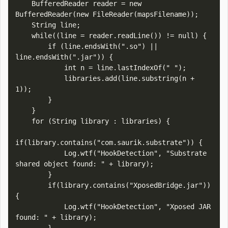
    BufferedReader reader = new 
BufferedReader(new FileReader(mapsFilename));

    String line;

    while((line = reader.readLine()) != null) {

        if (line.endsWith(".so") || 
line.endsWith(".jar")) {

            int n = line.lastIndexOf(" ");

            libraries.add(line.substring(n + 
1));

        }

    }

    for (String library : libraries) {

if(library.contains("com.saurik.substrate")) {

            Log.wtf("HookDetection", "Substrate 
shared object found: " + library);

        }

        if(library.contains("XposedBridge.jar")) 
{

            Log.wtf("HookDetection", "Xposed JAR 
found: " + library);
