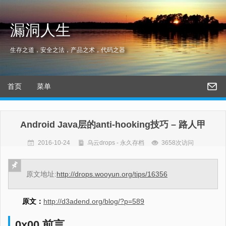
漏洞人生
生存之道，安全之法，产品之术，代码之器
首页
菜单
Android Java层的anti-hooking技巧 – 路人甲
2016-10-24
乌云drops - 永久存档
3658次访问
原文地址:
http://drops.wooyun.org/tips/16356
原文：
http://d3adend.org/blog/?p=589
0x00 前言