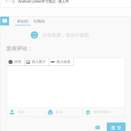
下一篇
Android Linker学习笔记 - 路人甲
评论(
0
)
引用(0)
沙发有屎，请自行备纸
发表评论：
表情
插入图片
插入链接