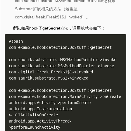
com.saurik.substrate.MS$MethodPointer.invoke还有跟
Substrate扩展相关的方法（这里是
com.cigital.freak.Freak$1$1.invoked）。
所以如果hook了getSecret方法，调用栈就会如下：
#!bash

com.example.hookdetection.DoStuff->getSecret

com.saurik.substrate._MS$MethodPointer->invoke

com.saurik.substrate.MS$MethodPointer->invoke

com.cigital.freak.Freak$1$1->invoked

com.saurik.substrate.MS$2->invoked

com.example.hookdetection.DoStuff->getSecret

com.example.hookdetection.MainActivity->onCreate

android.app.Activity->performCreate

android.app.Instrumentation-
>callActivityOnCreate

android.app.ActivityThread-
>performLaunchActivity
