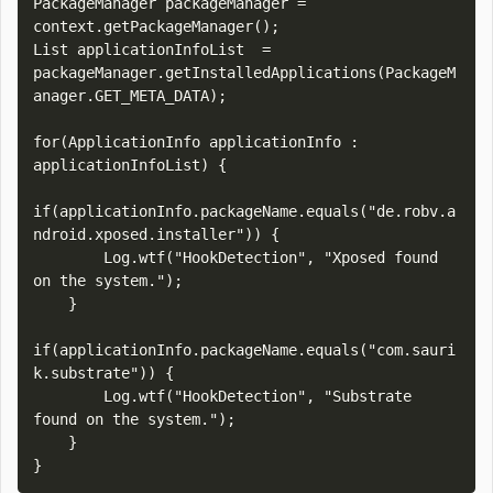
PackageManager packageManager = 
context.getPackageManager();

List applicationInfoList  = 
packageManager.getInstalledApplications(PackageM
anager.GET_META_DATA);

for(ApplicationInfo applicationInfo : 
applicationInfoList) {

if(applicationInfo.packageName.equals("de.robv.a
ndroid.xposed.installer")) {

        Log.wtf("HookDetection", "Xposed found 
on the system.");

    }

if(applicationInfo.packageName.equals("com.sauri
k.substrate")) {

        Log.wtf("HookDetection", "Substrate 
found on the system.");

    }
