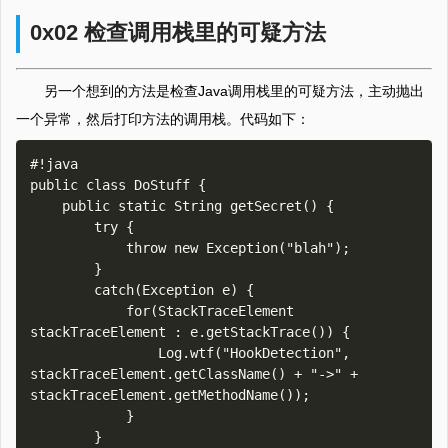
0x02 检查调用栈里的可疑方法
另一个想到的方法是检查Java调用栈里的可疑方法，主动抛出
一个异常，然后打印方法的调用栈。代码如下：
#!java

public class DoStuff {

    public static String getSecret() {

        try {

            throw new Exception("blah");

        }

        catch(Exception e) {

            for(StackTraceElement 
stackTraceElement : e.getStackTrace()) {

                Log.wtf("HookDetection", 
stackTraceElement.getClassName() + "->" + 
stackTraceElement.getMethodName());

            }

        }
