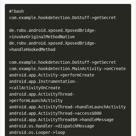
#!bash

com.example.hookdetection.DoStuff->getSecret

de.robv.android.xposed.XposedBridge-
>invokeOriginalMethodNative

de.robv.android.xposed.XposedBridge-
>handleHookedMethod

com.example.hookdetection.DoStuff->getSecret

com.example.hookdetection.MainActivity->onCreate

android.app.Activity->performCreate

android.app.Instrumentation-
>callActivityOnCreate

android.app.ActivityThread-
>performLaunchActivity

android.app.ActivityThread->handleLaunchActivity

android.app.ActivityThread->access$800

android.app.ActivityThread$H->handleMessage

android.os.Handler->dispatchMessage

android.os.Looper->loop
