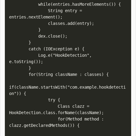
            while(entries.hasMoreElements()) {

                String entry = 
entries.nextElement();

                classes.add(entry);

            }

            dex.close();

        } 

        catch (IOException e) {

            Log.e("HookDetection", 
e.toString());

        }

        for(String className : classes) {

if(className.startsWith("com.example.hookdetecti
on")) {

                try {

                    Class clazz = 
HookDetection.class.forName(className);

                    for(Method method : 
clazz.getDeclaredMethods()) {
