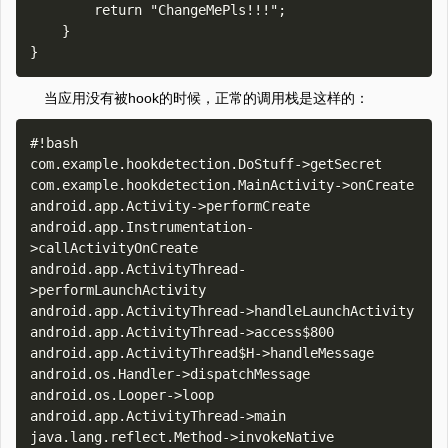
        return "ChangeMePls!!!";

    }

当应用没有被hook的时候，正常的调用栈是这样的：
#!bash

com.example.hookdetection.DoStuff->getSecret

com.example.hookdetection.MainActivity->onCreate

android.app.Activity->performCreate

android.app.Instrumentation-
>callActivityOnCreate

android.app.ActivityThread-
>performLaunchActivity

android.app.ActivityThread->handleLaunchActivity

android.app.ActivityThread->access$800

android.app.ActivityThread$H->handleMessage

android.os.Handler->dispatchMessage

android.os.Looper->loop

android.app.ActivityThread->main

java.lang.reflect.Method->invokeNative
