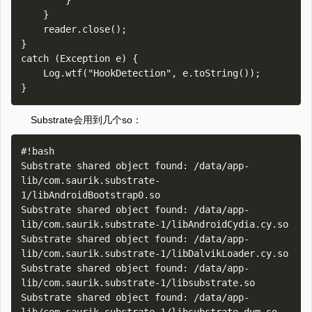
        }

    }

    reader.close();

}

catch (Exception e) {

    Log.wtf("HookDetection", e.toString());

Substrate会用到几个so：
#!bash

Substrate shared object found: /data/app-
lib/com.saurik.substrate-
1/libAndroidBootstrap0.so

Substrate shared object found: /data/app-
lib/com.saurik.substrate-1/libAndroidCydia.cy.so

Substrate shared object found: /data/app-
lib/com.saurik.substrate-1/libDalvikLoader.cy.so

Substrate shared object found: /data/app-
lib/com.saurik.substrate-1/libsubstrate.so

Substrate shared object found: /data/app-