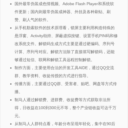
国外最常伪装成色情视频、Adobe Flash Player和系统软
件更新；国内则最常伪装成神器、外挂及各种刷钻、刷
赞、刷人气的软件。
从手机勒索软件的技术原理看，锁屏主要利用构造特殊的
悬浮窗、Activity劫持、屏蔽虚拟按键、设置手机PIN码和修
改系统文件。解锁码生成方式主要是通过硬编码、序列号
计算、序列号对应。解锁方法除了直接填写解锁码，还能
够通过短信、联网和解锁工具远程控制解锁。
制作方面，主要使用合法的开发工具AIDE，通过QQ交流
群、教学资料、收徒传授的方式进行指导。
传播方面，主要通过QQ群、受害者、贴吧、网盘等方式传
播。
制马人通过解锁费、进群费、收徒费等方式获取非法所
得，日收益在100到300元不等，整个产业链收益可达千万
元。
从制马人人群特点看，年龄分布呈现年轻化，集中在90后