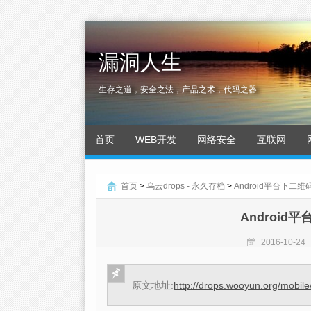
漏洞人生
生存之道，安全之法，产品之术，代码之器
首页
WEB开发
网络安全
互联网
首页
>
乌云drops - 永久存档
>
Android平台下二
Android
2016-10-24
原文地址:
http://drops.wooyun.org/mobil