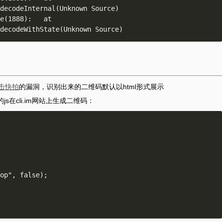
decodeInternal(Unknown Source) 

e(1888):   at 
击快拍
的漏洞，识别出来的二维码默认以html形式展示
下面的js在cli.im网站上生成二维码：
op", false); 
