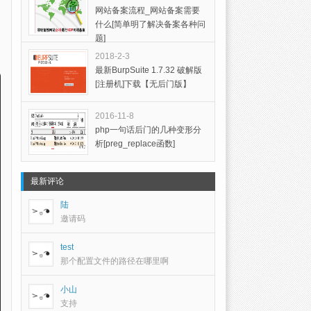
网站备案流程_网站备案需要
什么[简单明了解决备案各种问
题]
2018-2-3
最新BurpSuite 1.7.32 破解版
[注册机]下载【无后门版】
2016-11-8
php一句话后门的几种变形分
析[preg_replace函数]
最新评论
陆
邀请码
test
那个配置文件的路径在哪里啊
小山
支持