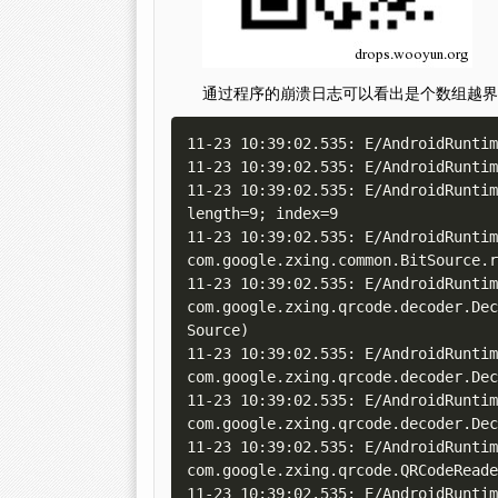
通过程序的崩溃日志可以看出是个数组越界
11-23 10:39:02.535: E/AndroidRuntim
11-23 10:39:02.535: E/AndroidRuntim
11-23 10:39:02.535: E/AndroidRuntim
length=9; index=9 

11-23 10:39:02.535: E/AndroidRuntim
com.google.zxing.common.BitSource.r
11-23 10:39:02.535: E/AndroidRuntim
com.google.zxing.qrcode.decoder.Dec
Source) 

11-23 10:39:02.535: E/AndroidRuntim
com.google.zxing.qrcode.decoder.Dec
11-23 10:39:02.535: E/AndroidRuntim
com.google.zxing.qrcode.decoder.Dec
11-23 10:39:02.535: E/AndroidRuntim
com.google.zxing.qrcode.QRCodeReade
11-23 10:39:02.535: E/AndroidRuntim