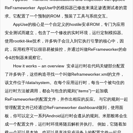
ReFrameworker AppUse中的模拟器已修改来满足渗透测试者的需
求。它配置了一个预制的ROM，预装了工具与系统交互。
AppUse的核心是一个自定义的hostile安卓ROM，专门为应用
安全测试而建立，包含了一个修改的实时环境，运行定制模拟器。
使用rootkit-like技术，许多钩子会注入到它执行引擎的核心中，因
此，应用程序可以很容易被操控，并通过叫做ReFrameworker的命
令&控制器来观察它。
How it works – an overview 安卓运行时在代码关键部分配置
了许多钩子，这些构造寻找一个叫做Reframeworker.xml的文件，
该文件位于/data/system。在每个应用运行时，每当一个被勾住的
运行时方法被调用，都会与包含的规则(“items”)一起加载
ReFrameworker的配置文件，并作出相应的反应。 与它的规则一起
管理配置文件已经通过ReFrameworker dashboard做到，使用面
板，你可以定义一系列Android运行时会遵从的规则。米那般将会生
成一个配置文件，运行时环境将随后解析并执行。 例如，它随着加
载一个可以是本地、也可以是直连安卓设备上的配置文件一起启