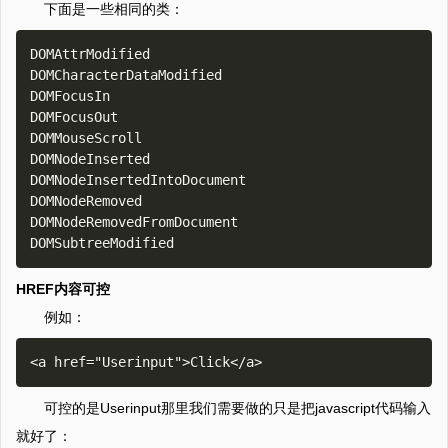
下面是一些相同的类：
DOMAttrModified

DOMCharacterDataModified

DOMFocusIn

DOMFocusOut

DOMMouseScroll

DOMNodeInserted

DOMNodeInsertedIntoDocument

DOMNodeRemoved

DOMNodeRemovedFromDocument

HREF内容可控
例如：
可控的是Userinput那里我们需要做的只是把javascript代码输入
就好了：