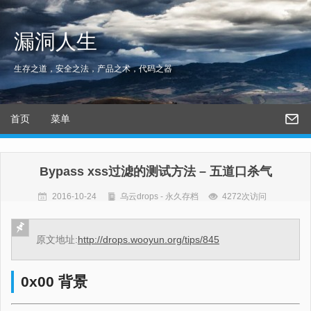
漏洞人生
生存之道，安全之法，产品之术，代码之器
首页
菜单
Bypass xss过滤的测试方法 – 五道口杀气
2016-10-24
乌云drops - 永久存档
4272次访问
原文地址:
http://drops.wooyun.org/tips/845
0x00 背景