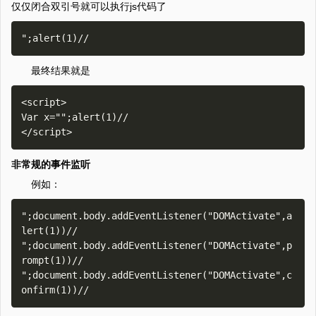
仅仅闭合双引号就可以执行js代码了
最终结果就是
<script>

Var x="";alert(1)//

非常规的事件监听
例如：
";document.body.addEventListener("DOMActivate",a
lert(1))//

";document.body.addEventListener("DOMActivate",p
rompt(1))//

";document.body.addEventListener("DOMActivate",c