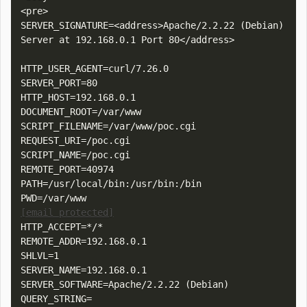
<pre>

SERVER_SIGNATURE=<address>Apache/2.2.22 (Debian) 
Server at 192.168.0.1 Port 80</address>

HTTP_USER_AGENT=curl/7.26.0

SERVER_PORT=80

HTTP_HOST=192.168.0.1

DOCUMENT_ROOT=/var/www

SCRIPT_FILENAME=/var/www/poc.cgi

REQUEST_URI=/poc.cgi

SCRIPT_NAME=/poc.cgi

REMOTE_PORT=40974

PATH=/usr/local/bin:/usr/bin:/bin

[email protected]
HTTP_ACCEPT=*/*

REMOTE_ADDR=192.168.0.1

SHLVL=1

SERVER_NAME=192.168.0.1

SERVER_SOFTWARE=Apache/2.2.22 (Debian)

QUERY_STRING=
