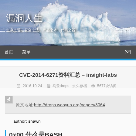
漏洞人生
生存之道，安全之法，产品之术，代码之器
首页
菜单
CVE-2014-6271资料汇总 – insight-labs
2016-10-24
乌云drops - 永久存档
5677次访问
原文地址:
http://drops.wooyun.org/papers/3064
author: shawn
0x00 什么是BASH