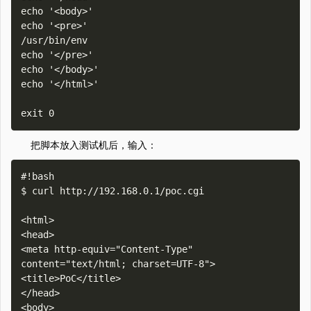
echo '<body>'

echo '<pre>'

/usr/bin/env

echo '</pre>'

echo '</body>'

echo '</html>'

把脚本放入测试机后，输入：
#!bash

$ curl http://192.168.0.1/poc.cgi

<html>

<head>

<meta http-equiv="Content-Type" 
content="text/html; charset=UTF-8">

<title>PoC</title>

</head>

<body>
