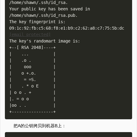
/home/shawn/.ssh/id_rsa.

Your public key has been saved in 
/home/shawn/.ssh/id_rsa.pub.

The key fingerprint is:

09:1c:92:fb:c5:68:f8:e1:b9:c2:62:a8:c7:75:5b:dc 
[email protected]
The key's randomart image is:

+--[ RSA 2048]----+

|    ...          |

|    .o .         |

|     ooo         |

|    o +.o.       |

|     = =S.       |

|    . * o E      |

| o o . +         |

|. = o o          |

|oo . .           |

把A的公钥拷贝到机器B上：