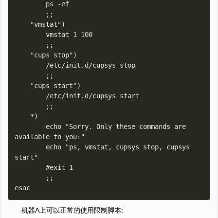
        ps -ef

        ;;

    "vmstat")

        vmstat 1 100

        ;;

    "cups stop")

        /etc/init.d/cupsys stop

        ;;

    "cups start")

        /etc/init.d/cupsys start

        ;;

    *)

        echo "Sorry. Only these commands are 
available to you:"

        echo "ps, vmstat, cupsys stop, cupsys 
start"

        #exit 1

        ;;

机器A上可以正常的使用限制脚本: