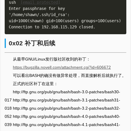
ssh  
[email protected]
Enter passphrase for key 
'/home/shawn/.ssh/id_rsa': 

uid=1000(shawn) gid=100(users) groups=100(users)

0x02 补丁和后续
从最早GNU/Linux发行版社区收到的补丁：
https://bugzilla.novell.com/attachment.cgi?id=606672
可以看出BASH的确没有做异常处理，而直接解析后就执行了。
正式的社区补丁在这里：
http://ftp.gnu.org/pub/gnu/bash/bash-3.0-patches/bash30-
017 http://ftp.gnu.org/pub/gnu/bash/bash-3.1-patches/bash31-
018 http://ftp.gnu.org/pub/gnu/bash/bash-3.2-patches/bash32-
052 http://ftp.gnu.org/pub/gnu/bash/bash-4.0-patches/bash40-
039 http://ftp.gnu.org/pub/gnu/bash/bash-4.1-patches/bash41-