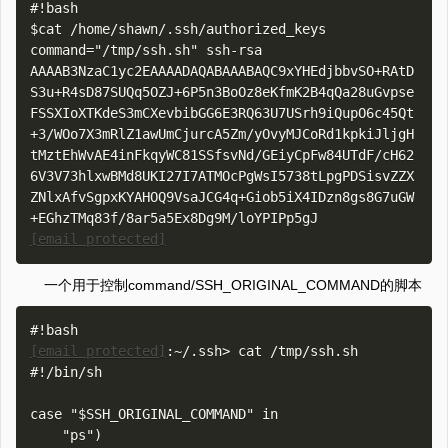
#!bash

$cat /home/shawn/.ssh/authorized_keys

command="/tmp/ssh.sh" ssh-rsa 
AAAAB3NzaC1yc2EAAAADAQABAAABAQC9xYHEdjbbvSO+RAtD
S3u+R4sD87SUQq5OZJ+6P5n3BoOz8eKfmK2B4qQa28uGvpse
FSSXIoXTKdeS3mCXevbibGG6E3RQ63U7USrh9iQupO6c45Qt
+3/WOo7X3mRlZ1awUmCjurcA5Zm/yOvyMJCoRd1kpkiJljgH
tMztEhWvAE4inFkqyWC81SSfsvNd/GEiyCpFw84UTdF/cH62
6V3V73hlxwBMd8UKI27I7ATMOcPgWsI5738tLpgPDSisvZZX
ZNlxAfvSgpxKYAHOQ9VsaJCG4q+Giob5iX4IDzn8gs8G7uGW
+EGhzTMq83f/8ar5a5Ex8Dg9M/loYPIPp5gJ 
[email protected]
一个用于控制command/SSH_ORIGINAL_COMMAND的脚本
[email protected]
:~/.ssh> cat /tmp/ssh.sh

#!/bin/sh

case "$SSH_ORIGINAL_COMMAND" in

    "ps")
