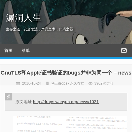
漏洞人生
生存之道，安全之法，产品之术，代码之器
首页
菜单
GnuTLS和Apple证书验证的bugs并非为同一个 – news
2016-10-24
乌云drops - 永久存档
3902次访问
原文地址:
http://drops.wooyun.org/news/1021