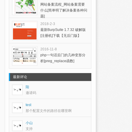
网站备案流程_网站备案需要
什么[简单明了解决备案各种问
题]
2018-2-3
最新BurpSuite 1.7.32 破解版
[注册机]下载【无后门版】
2016-11-8
php一句话后门的几种变形分
析[preg_replace函数]
最新评论
陆
邀请码
test
那个配置文件的路径在哪里啊
小山
支持