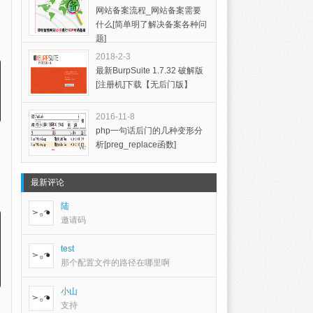
网站备案流程_网站备案需要
什么[简单明了解决备案各种问
题]
2018-2-3
最新BurpSuite 1.7.32 破解版
[注册机]下载【无后门版】
2016-11-8
php一句话后门的几种变形分
析[preg_replace函数]
最新评论
陆
邀请码
test
那个配置文件的路径在哪里啊
小山
支持