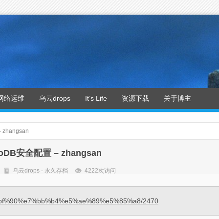
网络运维
乌云drops
It’s Life
资源下载
关于博主
zhangsan
oDB安全配置 – zhangsan
乌云drops - 永久存档
4222次访问
%e8%bf%90%e7%bb%b4%e5%ae%89%e5%85%a8/2470