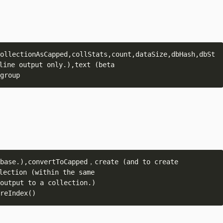
ollectionAsCapped,collStats,count,dataSize,dbHash,dbSt
ine output only.),text (beta 
base.),convertToCapped，create (and to create 
ection (within the same 
output to a collection.) 
