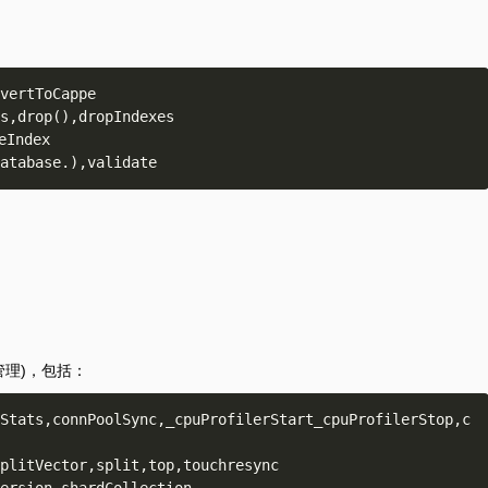
vertToCappe 

s,drop(),dropIndexes 

Index 

管理)，包括：
Stats,connPoolSync,_cpuProfilerStart_cpuProfilerStop,c
plitVector,split,top,touchresync 
