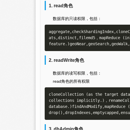
1. read角色
数据库的只读权限，包括：
aggregate,checkShardingIndex,cloneC
ats,distinct,filemd5，mapReduce (inl
2. readWrite角色
数据库的读写权限，包括：
read角色的所有权限
cloneCollection (as the target data
collections implicitly.)，renameColl
database.)findAndModify,mapReduce (
3. dbAdmin角色