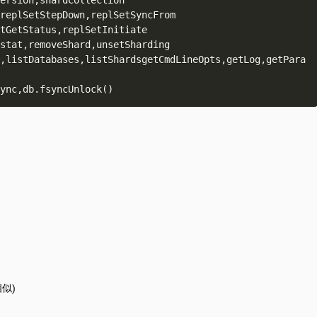
ersion,shardCollection 

replSetStepDown,replSetSyncFrom 

tGetStatus,replSetInitiate 

stat,removeShard,unsetSharding 

,listDatabases,listShardsgetCmdLineOpts,getLog,getPara
似)