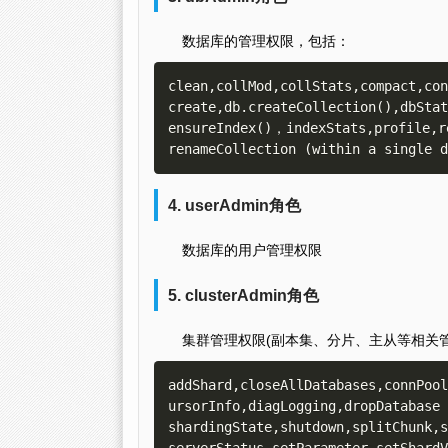
数据库的管理权限，包括：
clean,collMod,collStats,compact,con
create,db.createCollection(),dbStat
ensureIndex()，indexStats,profile,re
4. userAdmin角色
数据库的用户管理权限
5. clusterAdmin角色
集群管理权限(副本集、分片、主从等相关
addShard,closeAllDatabases,connPool
ursorInfo,diagLogging,dropDatabase 

shardingState,shutdown,splitChunk,s