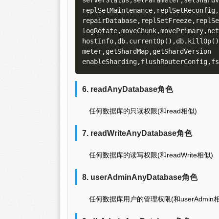
serverStatus,setParameter,setShardV
replSetMaintenance,replSetReconfig,
repairDatabase,replSetFreeze,replSe
logRotate,moveChunk,movePrimary,net
hostInfo,db.currentOp(),db.killOp()
meter,getShardMap,getShardVersion 

6. readAnyDatabase角色
任何数据库的只读权限(和read相似)
7. readWriteAnyDatabase角色
任何数据库的读写权限(和readWrite相似)
8. userAdminAnyDatabase角色
任何数据库用户的管理权限(和userAdmin相