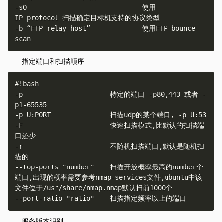
-sO                             使用
IP protocol 扫描确定目标机支持的协议类型

-b “FTP relay host”             使用FTP bounce 
指定端口和扫描顺序
#!bash

-p                      特定的端口 -p80,443 或者 -
p1-65535

-p U:PORT               扫描udp的某个端口, -p U:53

-F                      快速扫描模式,比默认的扫描端
口还少

-r                      不随机扫描端口,默认是随机扫
描的

--top-ports "number"    扫描开放概率最高的number个
端口,出现的概率需要参考nmap-services文件,ubuntu中该
文件位于/usr/share/nmap.nmap默认扫前1000个

服务版本识别