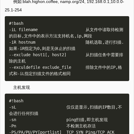
例如:blah.highon.coffee, namp.org/24, 192.168.0.1;10.0.0-
25.1-254
#!bash

-iL filename                    从文件中读取待检测
的目标,文件中的表示方法支持机名,ip,网段

-iR hostnum                     随机选取,进行扫描.
如果-iR指定为0,则是无休止的扫描

--exclude host1[, host2]        从扫描任务中需要排
除的主机           

--exculdefile exclude_file      排除文件中的IP,格
主机发现
#!bash

-sL                     仅仅是显示,扫描的IP数目,不
会进行任何扫描

-sn                     ping扫描,即主机发现

-Pn                     不检测主机存活

-PS/PA/PU/PY[portlist]  TCP SYN Ping/TCP ACK 