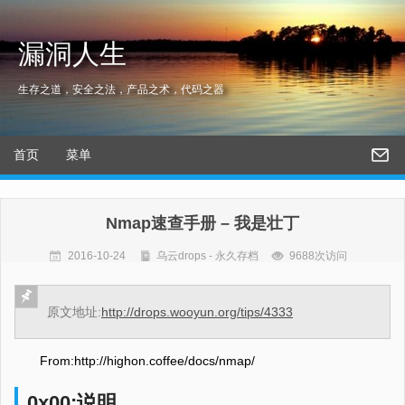
漏洞人生
生存之道，安全之法，产品之术，代码之器
首页
菜单
Nmap速查手册 – 我是壮丁
2016-10-24
乌云drops - 永久存档
9688次访问
原文地址:
http://drops.wooyun.org/tips/4333
From:http://highon.coffee/docs/nmap/
0x00:说明