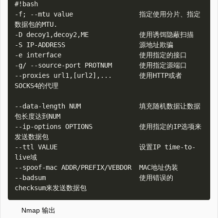
#!bash

-f; --mtu value                 指定使用分片、指定
数据包的MTU.

-D decoy1,decoy2,ME             使用诱饵隐蔽扫描

-S IP-ADDRESS                   源地址欺骗

-e interface                    使用指定的接口

-g/ --source-port PROTNUM       使用指定源端口  

--proxies url1,[url2],...       使用HTTP或者
SOCKS4的代理 

--data-length NUM               填充随机数据让数据
包长度达到NUM

--ip-options OPTIONS            使用指定的IP选项来
发送数据包

--ttl VALUE                     设置IP time-to-
live域

--spoof-mac ADDR/PREFIX/VEBDOR  MAC地址伪装

--badsum                        使用错误的
Nmap 输出