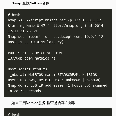
Nmap 查找Netbios名称
#!bash

nmap -sU --script nbstat.nse -p 137 10.0.1.12

Starting Nmap 6.47 ( http://nmap.org ) at 2014-
12-11 21:26 GMT

Nmap scan report for nas.decepticons 10.0.1.12

Host is up (0.014s latency).

PORT STATE SERVICE VERSION

137/udp open netbios-ns

Host script results:

|_nbstat: NetBIOS name: STARSCREAM, NetBIOS 
user: unknown, NetBIOS MAC: unknown (unknown) 

Nmap done: 256 IP addresses (1 hosts up) scanned 
如果开启Netbios服务,检查是否存在漏洞
#!bash
