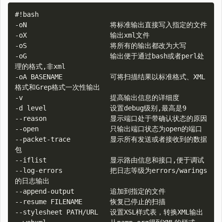
#!bash

-oN                     将标准输出直接写入指定的文件

-oX                     输出xml文件

-oS                     将所有的输出都改为大写

-oG                     输出便于通过bash或者perl处
理的格式,非xml

-oA BASENAME            可将扫描结果以标准格式、XML
格式和Grep格式一次性输出

-v                      提高输出信息的详细度

-d level                设置debug级别,最高是9

--reason                显示端口处于带确认状态的原因

--open                  只输出端口状态为open的端口

--packet-trace          显示所有发送或者接收到的数据
包

--iflist                显示路由信息和接口,便于调试

--log-errors            把日志等级为errors/warings
的日志输出

--append-output         追加到指定的文件

--resume FILENAME       恢复已停止的扫描

--stylesheet PATH/URL   设置XSL样式表，转换XML输出
