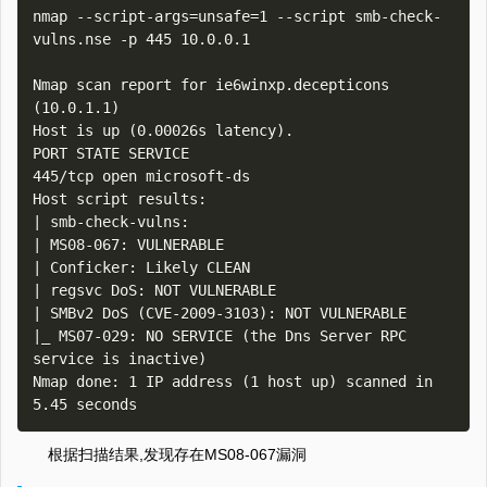
nmap --script-args=unsafe=1 --script smb-check-
vulns.nse -p 445 10.0.0.1

Nmap scan report for ie6winxp.decepticons 
(10.0.1.1)

Host is up (0.00026s latency).

PORT STATE SERVICE

445/tcp open microsoft-ds

Host script results:

| smb-check-vulns:

| MS08-067: VULNERABLE

| Conficker: Likely CLEAN

| regsvc DoS: NOT VULNERABLE

| SMBv2 DoS (CVE-2009-3103): NOT VULNERABLE

|_ MS07-029: NO SERVICE (the Dns Server RPC 
service is inactive)

Nmap done: 1 IP address (1 host up) scanned in 
根据扫描结果,发现存在MS08-067漏洞