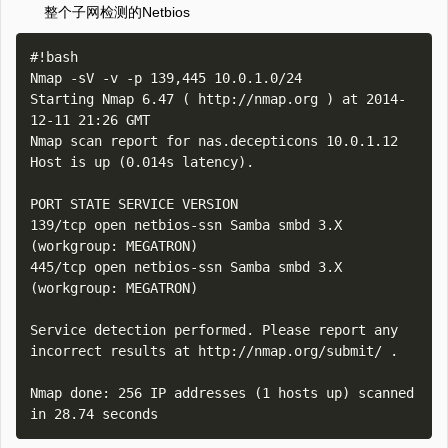
整个子网检测的Netbios
#!bash

Nmap -sV -v -p 139,445 10.0.1.0/24

Starting Nmap 6.47 ( http://nmap.org ) at 2014-
12-11 21:26 GMT

Nmap scan report for nas.decepticons 10.0.1.12

Host is up (0.014s latency).

PORT STATE SERVICE VERSION

139/tcp open netbios-ssn Samba smbd 3.X 
(workgroup: MEGATRON)

445/tcp open netbios-ssn Samba smbd 3.X 
(workgroup: MEGATRON)

Service detection performed. Please report any 
incorrect results at http://nmap.org/submit/ .

Nmap done: 256 IP addresses (1 hosts up) scanned 