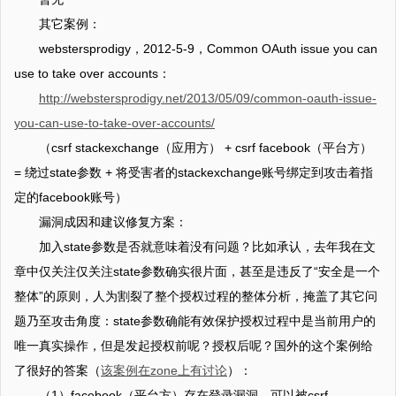
其它案例：
webstersprodigy，2012-5-9，Common OAuth issue you can
use to take over accounts：
http://webstersprodigy.net/2013/05/09/common-oauth-issue-
you-can-use-to-take-over-accounts/
（csrf stackexchange（应用方） + csrf facebook（平台方）
= 绕过state参数 + 将受害者的stackexchange账号绑定到攻击着指
定的facebook账号）
漏洞成因和建议修复方案：
加入state参数是否就意味着没有问题？比如承认，去年我在文
章中仅关注仅关注state参数确实很片面，甚至是违反了“安全是一个
整体”的原则，人为割裂了整个授权过程的整体分析，掩盖了其它问
题乃至攻击角度：state参数确能有效保护授权过程中是当前用户的
唯一真实操作，但是发起授权前呢？授权后呢？国外的这个案例给
了很好的答案（
该案例在zone上有讨论
）：
（1）facebook（平台方）存在登录漏洞，可以被csrf