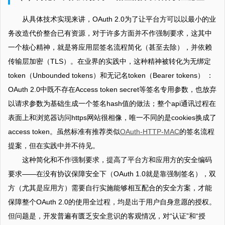
从具体技术实现来讲，OAuth 2.0为了让平台方可以以最小的业
务改造代价整合已有资源，对于许多方面并不作强制要求，这其中
一个核心精神，就是将应用层签名流程简化（甚至去除），并依赖
传输层加密（TLS）。在业界的实践中，这种精神被转化为无绑定
token（Unbounded tokens）和无记名token（Bearer tokens） ：
OAuth 2.0中既不存在Access token secret等签名专用参数，也放弃
以请求参数为基础生成一个签名hash值的做法；整个api通讯过程在
表面上和浏览器访问https网站很相像，唯一不同的是cookies换成了
access token。虽然标准有推荐类似
OAuth-HTTP-MAC
的签名流程
提案，但在实践中并不待见。
这种简化和不作强制要求，提高了平台方和应用方的安全编码
要求——在没有协议保障安全下（OAuth 1.0就是靠强制签名），双
方（尤其是应用方）需要自行实施能够相互配合的安全方案，才能
保障整个OAuth 2.0的使用全过程，均是出于用户自身意愿的授权。
但问题是，开发普遍有匮乏安全意识的客观情况，对“认证”和“授