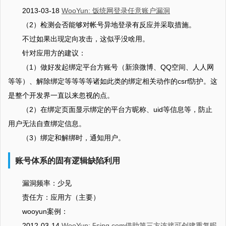
2013-03-18
WooYun: 饭统网登录任意账户漏洞
（2）检测会否能够对帐号异地登录有反应并采取措施。
不过如果出现定向攻击，这似乎没啥用。
针对应用方的建议：
（1）做好发起绑定平台方账号（新浪微博、QQ空间、人人网
等等）、解除绑定等等等等诸如此类的绑定相关动作的csrf防护。这
是整个开发界一直以来忽视的点。
（2）在绑定页面显示绑定的平台方昵称、uid等信息等，防止
用户无法自查绑定信息。
（3）绑定和解绑时，通知用户。
账号体系的固有逻辑缺陷利用
漏洞频率：少见
责任方：应用方（主要）
wooyun案例：
2012-03-14
WooYun: 5sing.com借助第三方连接可创建重复昵