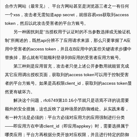
合作方网站（最常见）、平台方网站甚至是浏览器三者之一有任何
一个xss，攻击者无需知道app secret，就很容易xss获取到access
token，然后以此攻击受害者的平台方账号。
另一种困扰则是“当授权用于认证时的不当参数选择或无验证机
制”所阐述的，既然api分辨不了应用请求来源，那么只要掌握了A应
用中受害者的access token，并且在B应用中的某些关键请求步骤中
替换掉，那么就有可能顺利登录到B应用的受害者应用方账号。
第三种则是应用冒充，攻击者只使上述公开参数用就能冒充成
其它应用调出授权页面，获取到的access token可以用于控制受害
者的平台方账号。如果是高权限client_id，获取到的access token显
然更有破坏力。
解决这个问题，rfc6749第10.16小节就只是语焉不详的说需要
额外的安全措施，这也反映了这种场景的防御难处。从实践来看，
有一种方法是必须的：平台方必须对应用方的应用强制进行分类
——即应用方在申请client_id（即应用appkey）时，需要选择属于
哪类应用；平台方再根据分类开放对应权限，并且进行特定的防御