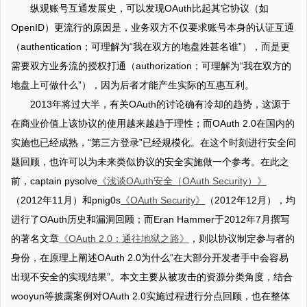
纵观账号互通发展史，可以发现OAuth比起其它协议（如
OpenID）更流行的原因是，业务双方不仅要求账号本身的认证互通
（authentication；可理解为“我在双方的地盘姓甚名谁”），而是更
需要双方业务流的授权打通（authorization；可理解为“我在双方的
地盘上可做什么”），因为后者才能产生实际的互惠互利。
2013年将过大半，有关OAuth的讨论确有冷却的趋势，这源于
在商业价值上该协议的使用越来越趋于理性；而OAuth 2.0在国内的
实施也已经成熟，“第三方登录”已经规模化。在这个时刻进行安全问
题回顾，也许可以为未来类似协议的安全实施做一个参考。在此之
前，captain pysolve
《浅谈OAuth安全（OAuth Security）》
（2012年11月）和pnig0s
《OAuth Security》
（2012年12月），均
进行了OAuth历史和漏洞回顾；而Eran Hammer于2012年7月撰写
的著名文章
《OAuth 2.0：通往地狱之路》
，则以协议制定参与者的
身份，在原理上阐述OAuth 2.0为什么“在大部分开发者手中会容易
出现不安全的实现结果”。本文主要从被攻击的资源分类角度，结合
wooyun等披露案例对OAuth 2.0实施过程进行分点回顾，也在整体