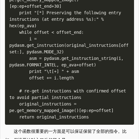
[ep:ep+offset_end+30]

    print "[*] Preserving the following entry 
instructions (at entry address %s):" % 
hex(ep_ava)

    while offset < offset_end:

        i = 
pydasm.get_instruction(original_instructions[off
set:], pydasm.MODE_32)

        asm = pydasm.get_instruction_string(i, 
pydasm.FORMAT_INTEL, ep_ava+offset)

        print "\t[+] " + asm

        offset += i.length

    # re-get instructions with confirmed offset 
to avoid partial instructions

    original_instructions = 
pe.get_memory_mapped_image()[ep:ep+offset]

这个函数很重要的一方面是可以保证保留了全部的指令。比