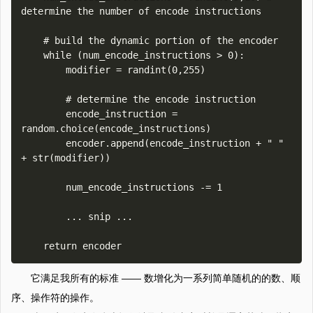
determine the number of encode instructions

    # build the dynamic portion of the encoder

    while (num_encode_instructions > 0):

        modifier = randint(0,255)

        # determine the encode instruction

        encode_instruction = 
random.choice(encode_instructions)

        encoder.append(encode_instruction + " " 
+ str(modifier)) 

        num_encode_instructions -= 1

        ... snip ...

它满足我所有的标准 —— 数增化为一系列简单随机的的数、顺
序、操作符的操作。