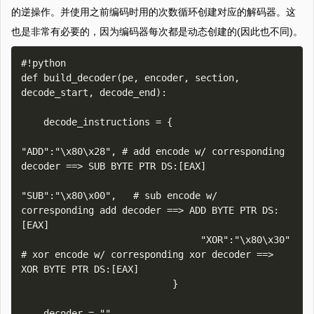
的逆操作。并使用之前编码时用的次数循环创建对应的解码器。这
也是非常有必要的，因为编码器每次都是动态创建的(因此也不同)。
#!python

def build_decoder(pe, encoder, section, 
decode_start, decode_end):

    decode_instructions = {

"ADD":"\x80\x28", # add encode w/ corresponding 
decoder ==> SUB BYTE PTR DS:[EAX] 

"SUB":"\x80\x00",   # sub encode w/ 
corresponding add decoder ==> ADD BYTE PTR DS:
[EAX]

                                "XOR":"\x80\x30" 
# xor encode w/ corresponding xor decoder ==> 
XOR BYTE PTR DS:[EAX]

                           }

    decoder = ""
