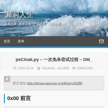
漏洞人生
生存之道，安全之法，产品之术，代码之器
首页
菜单
peCloak.py – 一次免杀尝试过程 – DM_
2016-10-24
乌云drops - 永久存档
5383次访问
原文地址:
http://drops.wooyun.org/binary/5286
0x00 前言