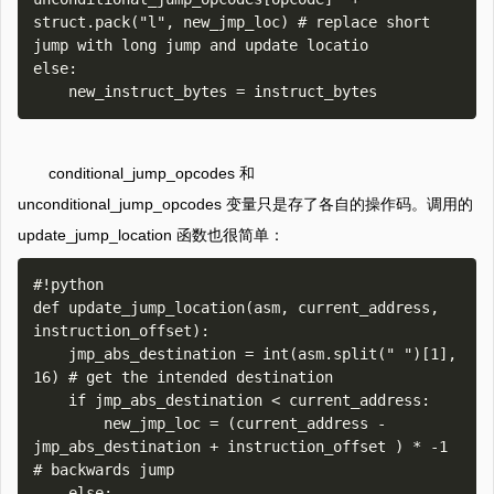
struct.pack("l", new_jmp_loc) # replace short 
jump with long jump and update locatio

else:

conditional_jump_opcodes 和
unconditional_jump_opcodes 变量只是存了各自的操作码。调用的
update_jump_location 函数也很简单：
#!python

def update_jump_location(asm, current_address, 
instruction_offset):

    jmp_abs_destination = int(asm.split(" ")[1], 
16) # get the intended destination

    if jmp_abs_destination < current_address:

        new_jmp_loc = (current_address - 
jmp_abs_destination + instruction_offset ) * -1 
# backwards jump

    else:
