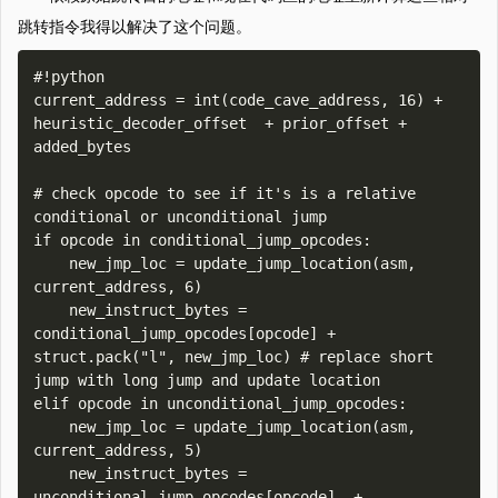
跳转指令我得以解决了这个问题。
#!python

current_address = int(code_cave_address, 16) + 
heuristic_decoder_offset  + prior_offset + 
added_bytes

# check opcode to see if it's is a relative 
conditional or unconditional jump 

if opcode in conditional_jump_opcodes:

    new_jmp_loc = update_jump_location(asm, 
current_address, 6)

    new_instruct_bytes = 
conditional_jump_opcodes[opcode] + 
struct.pack("l", new_jmp_loc) # replace short 
jump with long jump and update location

elif opcode in unconditional_jump_opcodes:

    new_jmp_loc = update_jump_location(asm, 
current_address, 5)

    new_instruct_bytes = 
unconditional_jump_opcodes[opcode]  + 