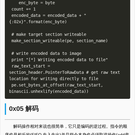
    enc_byte = byte

 count += 1

 encoded_data = encoded_data + "
{:02x}".format(enc_byte)

 # make target section writeable

 make_section_writeable(pe, section_name)

 # write encoded data to image

 print "[*] Writing encoded data to file"

 raw_text_start = 
section_header.PointerToRawData # get raw text 
location for writing directly to file

 pe.set_bytes_at_offset(raw_text_start, 
0x05 解码
解码操作相对来说也很简单，它只是编码的逆过程。指令的顺
序也是相反的(FIFO 先入先出)并且指令本身也必须取逆操作(add变