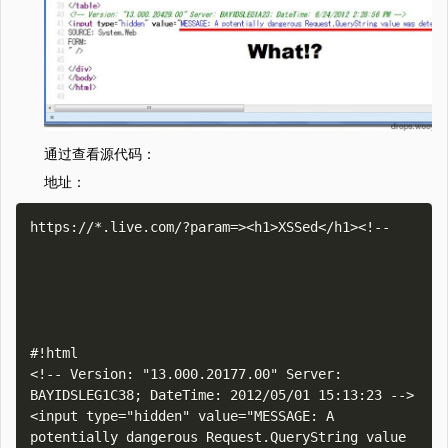
通过查看源代码：
地址：
https://*.live.com/?param=><h1>XSSed</h1><!--

#!html

<!-- Version: "13.000.20177.00" Server: 
BAYIDSLEG1C38; DateTime: 2012/05/01 15:13:23 -->

<input type="hidden" value="MESSAGE: A 
potentially dangerous Request.QueryString value 