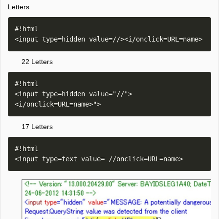
Letters
#!html

22 Letters
#!html

<input type=hidden value="//">
17 Letters
#!html
