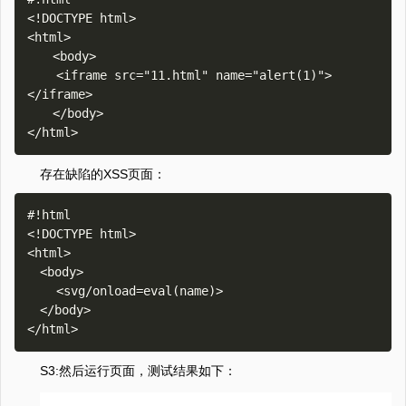
<!DOCTYPE html>

<html>

　　<body>

    <iframe src="11.html" name="alert(1)">
</iframe>

　　</body>

存在缺陷的XSS页面：
#!html

<!DOCTYPE html>

<html>

　<body>

    <svg/onload=eval(name)>

　</body>

S3:然后运行页面，测试结果如下：