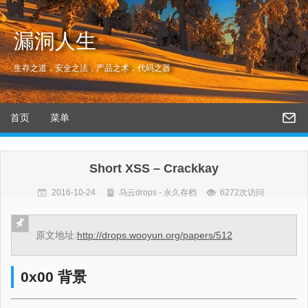
漏洞人生
生存之道，安全之法，产品之术，代码之器
首页
菜单
Short XSS – Crackkay
2016-10-24
乌云drops - 永久存档
6272次访问
原文地址:
http://drops.wooyun.org/papers/512
0x00 背景