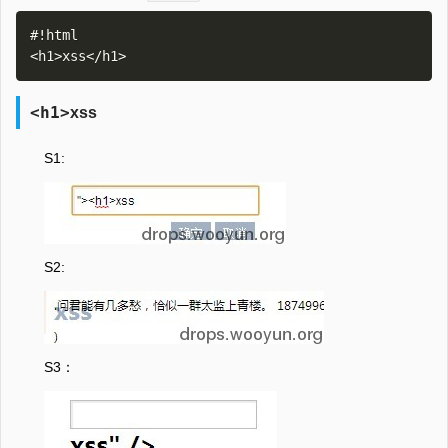
#!html

<h1>
xss
S1:
S2:
S3：