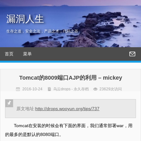
漏洞人生
生存之道，安全之法，产品之术，代码之器
首页
菜单
Tomcat的8009端口AJP的利用 – mickey
2016-10-24
乌云drops - 永久存档
23629次访问
原文地址:
http://drops.wooyun.org/tips/737
Tomcat在安装的时候会有下面的界面，我们通常部署war，用
的最多的是默认的8080端口。