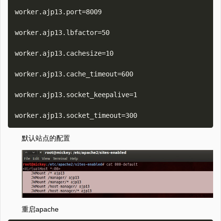
worker.ajp13.port=8009 

worker.ajp13.lbfactor=50 

worker.ajp13.cachesize=10 

worker.ajp13.cache_timeout=600 

worker.ajp13.socket_keepalive=1 

默认站点的配置
重启apache