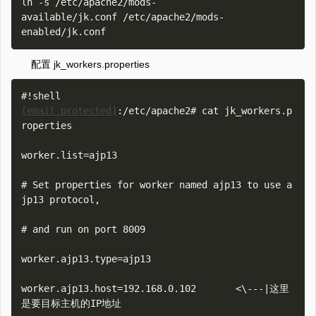
ln -s /etc/apache2/mods-
available/jk.conf /etc/apache2/mods-
配置 jk_workers.properties
[email protected]
:/etc/apache2# cat jk_workers.p
roperties  

worker.list=ajp13 

# Set properties for worker named ajp13 to use a
jp13 protocol, 

# and run on port 8009 

worker.ajp13.type=ajp13 

worker.ajp13.host=192.168.0.102       <\---|这里
是要目标主机的IP地址 
