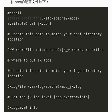
jk.conf的配置文件如下：
[email protected]
:/etc/apache2/mods-
available# cat jk.conf  

# Update this path to match your conf directory 
location 

JkWorkersFile /etc/apache2/jk_workers.properties 

# Where to put jk logs 

# Update this path to match your logs directory 
location 

JkLogFile /var/log/apache2/mod_jk.log 

# Set the jk log level [debug/error/info] 

JkLogLevel info 
