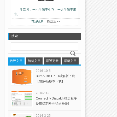
生活累，一小半源于生存，一大半源于攀
上
比。
与我联系：
戳这里>>
搜索
热评文章
随机文章
最近更新
最新文章
2016-10-5
BurpSuite 1.7.11破解版下载
【附多/新版本下载】
2016-11-5
Connectify Dispatch指定程序
使用指定网卡[运维神器]
2014-3-25