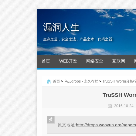
漏洞人生
生存之道，安全之法，产品之术，代码之器
首页
WEB开发
网络安全
互联网
首页
>
乌云drops - 永久存档
>
TruSSH Worm分
TruSSH 
2016-10-24
原文地址:
http://drops.wooyun.org/paper