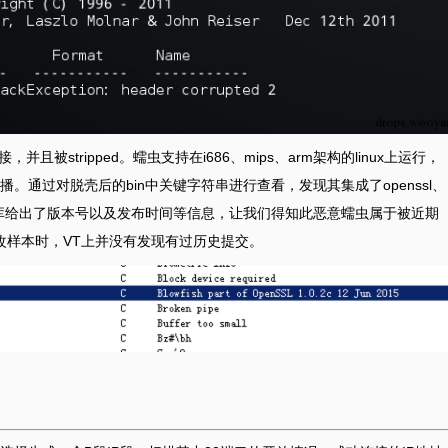
被stripped。蠕虫支持在i686、mips、arm架构的linux上运行，
通过对脱壳后的bin中关键字符串进行查看，发现其集成了openssl、
其中openssl的库给出了版本号以及发布时间等信息，让我们得知此恶意蠕虫属于被近期
捕获改样本时，VT上并没有发现有过历史提交。