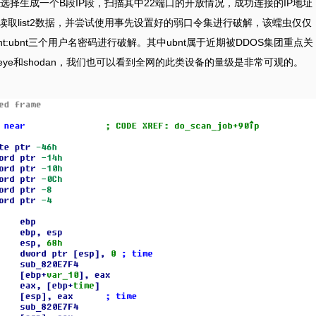
择生成一个B段IP段，扫描其中22端口的开放情况，成功连接的IP地址
会读取list2数据，并尝试使用事先设置好的弱口令集进行破解，该蠕虫仅仅
 以及ubnt:ubnt三个用户名密码进行破解。其中ubnt属于近期被DDOS集团重点关
omeye和shodan，我们也可以看到全网的此类设备的量级是非常可观的。