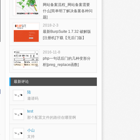
网站备案流程_网站备案需要
什么[简单明了解决备案各种问
题]
2018-2-3
最新BurpSuite 1.7.32 破解版
[注册机]下载【无后门版】
2016-11-8
php一句话后门的几种变形分
析[preg_replace函数]
最新评论
陆
邀请码
test
那个配置文件的路径在哪里啊
小山
支持