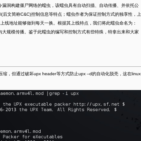
弱口令漏洞构建僵尸网络的蠕虫，该蠕虫具有自动扫描、自动传播、并依托公
ntrol(后文简称C&C)控制信息等特点；蠕虫作者为保证控制方式的独享性，
C上线地址能够做到每天一换。根据其上线特点，我们将此蠕虫命名为：
界范围内大规模传播。鉴于此蠕虫的编写和控制方式有些特殊，特拿出来和大家
但通过破坏upx header等方式防止upx –d的自动化脱壳，这在linux