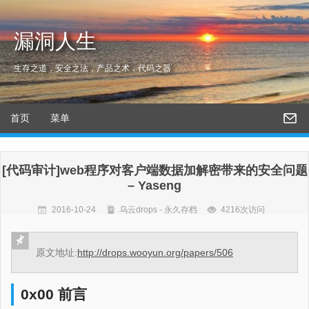
漏洞人生
生存之道，安全之法，产品之术，代码之器
首页
菜单
[代码审计]web程序对客户端数据加解密带来的安全问题
– Yaseng
2016-10-24
乌云drops - 永久存档
4216次访问
原文地址:
http://drops.wooyun.org/papers/506
0x00 前言