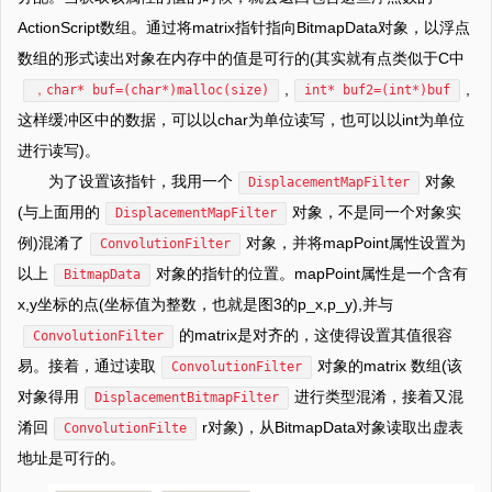
ActionScript数组。通过将matrix指针指向BitmapData对象，以浮点
数组的形式读出对象在内存中的值是可行的(其实就有点类似于C中
,
,
，char* buf=(char*)malloc(size)
int* buf2=(int*)buf
这样缓冲区中的数据，可以以char为单位读写，也可以以int为单位
进行读写)。
为了设置该指针，我用一个
对象
DisplacementMapFilter
(与上面用的
对象，不是同一个对象实
DisplacementMapFilter
例)混淆了
对象，并将mapPoint属性设置为
ConvolutionFilter
以上
对象的指针的位置。mapPoint属性是一个含有
BitmapData
x,y坐标的点(坐标值为整数，也就是图3的p_x,p_y),并与
的matrix是对齐的，这使得设置其值很容
ConvolutionFilter
易。接着，通过读取
对象的matrix 数组(该
ConvolutionFilter
对象得用
进行类型混淆，接着又混
DisplacementBitmapFilter
淆回
r对象)，从BitmapData对象读取出虚表
ConvolutionFilte
地址是可行的。