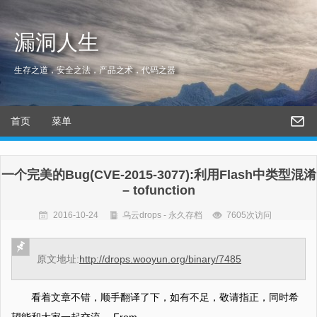
漏洞人生
生存之道，安全之法，产品之术，代码之器
首页
菜单
一个完美的Bug(CVE-2015-3077):利用Flash中类型混淆
– tofunction
2016-10-24
乌云drops - 永久存档
7605次访问
原文地址:
http://drops.wooyun.org/binary/7485
看着文章不错，顺手翻译了下，如有不足，敬请指正，同时希