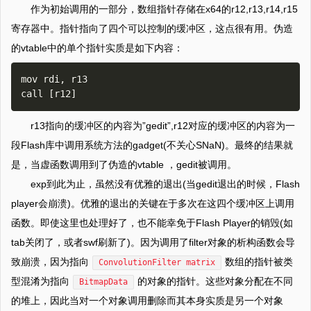
作为初始调用的一部分，数组指针存储在x64的r12,r13,r14,r15
寄存器中。指针指向了四个可以控制的缓冲区，这点很有用。伪造
的vtable中的单个指针实质是如下内容：
mov rdi, r13

r13指向的缓冲区的内容为”gedit”,r12对应的缓冲区的内容为一
段Flash库中调用系统方法的gadget(不关心SNaN)。最终的结果就
是，当虚函数调用到了伪造的vtable ，gedit被调用。
exp到此为止，虽然没有优雅的退出(当gedit退出的时候，Flash
player会崩溃)。优雅的退出的关键在于多次在这四个缓冲区上调用
函数。即使这里也处理好了，也不能幸免于Flash Player的销毁(如
tab关闭了，或者swf刷新了)。因为调用了filter对象的析构函数会导
致崩溃，因为指向
数组的指针被类
ConvolutionFilter matrix
型混淆为指向
的对象的指针。这些对象分配在不同
BitmapData
的堆上，因此当对一个对象调用删除而其本身实质是另一个对象