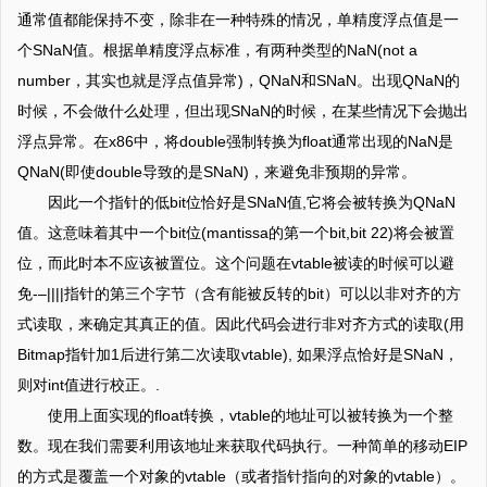
通常值都能保持不变，除非在一种特殊的情况，单精度浮点值是一
个SNaN值。根据单精度浮点标准，有两种类型的NaN(not a
number，其实也就是浮点值异常)，QNaN和SNaN。出现QNaN的
时候，不会做什么处理，但出现SNaN的时候，在某些情况下会抛出
浮点异常。在x86中，将double强制转换为float通常出现的NaN是
QNaN(即使double导致的是SNaN)，来避免非预期的异常。
因此一个指针的低bit位恰好是SNaN值,它将会被转换为QNaN
值。这意味着其中一个bit位(mantissa的第一个bit,bit 22)将会被置
位，而此时本不应该被置位。这个问题在vtable被读的时候可以避
免-–||||指针的第三个字节（含有能被反转的bit）可以以非对齐的方
式读取，来确定其真正的值。因此代码会进行非对齐方式的读取(用
Bitmap指针加1后进行第二次读取vtable), 如果浮点恰好是SNaN，
则对int值进行校正。.
使用上面实现的float转换，vtable的地址可以被转换为一个整
数。现在我们需要利用该地址来获取代码执行。一种简单的移动EIP
的方式是覆盖一个对象的vtable（或者指针指向的对象的vtable）。