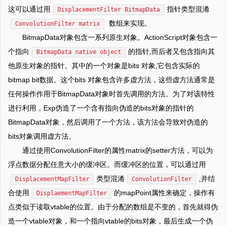
这可以通过用
指针类型混淆
DisplacementFilter BitmapData
数组来实现。
ConvolutionFilter matrix
BitmapData对象包含一系列原生对象。ActionScript对象包含一
个指向
的指针,而后者又包含指向其
BitmapData native object
他原生对象的指针。其中的一个对象是bits 对象,它包含实际的
bitmap bit数据。这个bits 对象包含许多虚方法，这些虚方法通常是
任何操作作用于BitmapData对象时首先调用的方法。为了对该特性
进行利用，Exp伪造了一个含有指向伪造的bits对象的指针的
BitmapData对象，然后调用了一个方法，该方法会导致对伪造的
bits对象调用虚方法。
通过使用ConvolutionFilter的属性matrix的setter方法，可以为
浮点数据分配任意大小的缓冲区。而缓冲区的位置，可以通过用
类型混淆
,并结
DisplacementMapFilter
ConvolutionFilter
合使用
的mapPoint属性来确定，操作有
DisplaementMapFilter
点类似于读取vtable的位置。由于分配的数组是不变的，首先就得伪
造一个vtable对象，和一个指向vtable的bits对象，最后生成一个伪