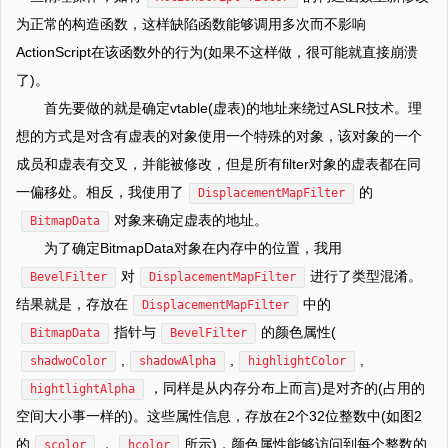
为正常的构造函数，这样缺陷函数能够调用多次而不影响
ActionScript在该函数外的行为(如果不这样做，很可能就直接崩溃
了)。
首先要做的就是确定vtable(虚表)的地址来绕过ASLR技术。理
想的方式是对含有虚表的对象使用一个特殊的对象，该对象的一个
成员和虚表有交叉，并能被修改，但是所有filter对象的虚表都在同
一偏移处。相反，我使用了
的
DisplacementMapFilter
对象来确定虚表的地址。
BitmapData
为了确定BitmapData对象在内存中的位置，我用
对
进行了类型混淆。
BevelFilter
DisplacementMapFilter
结果就是，存放在
中的
DisplacementMapFilter
指针与
的颜色属性(
BitmapData
BevelFilter
,
,
,
shadwoColor
shadowAlpha
highlightColor
，同样是从内存分布上而言)是对齐的(占用的
hightlightAlpha
空间大小事一样的)。这些属性信息，存放在2个32位整数中(如图2
的
，
所示)，颜色属性能够访问到每个整数的
scolor
hcolor