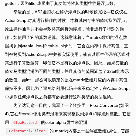
getter，因为filter成员由于其功能特性其类型往往是浮点数。
幸运的是，AS2虚拟机在解析浮点数的时候较宽松—它仅仅在
ActionScript对其进行操作的时候，才将其内存中的值转换为浮点。
原生操作通常并不会导致将其解析为浮点，除非进行了特殊的操
作，如使用了它的算数运算。这就意味着，当matrxi数组的浮点数
据拷贝到vtable_low和vtable_high时，它会在内存中保持其值，直
到被拷贝到ActionScript中并被实际使用，或者以原生代码的形式对
其进行了算数运算，即使它不是有效的浮点数。因此，如果变量的
值立马类型混淆为不同的类型，并且其值的范围涵盖了32bit能表示
的数值，如int，那么可以确定的是在matrix数组对应的内存中其值
保持不变。因此为了避免给利用代码带来不稳定性，在ActionScript
中操作任何浮点数之前都有必要进行这种类型的类型混淆。
为了达到这一目的，我写了一个转换类—FloatConverter(如图
4),它在filters中使用类型混淆来实现整数到浮点和浮点到整数。它使
用
的color,alpha属性来混淆
GlowFilterd
的 matrix(内部是一些浮点数组)属性，它能
ColorMatrixFilter