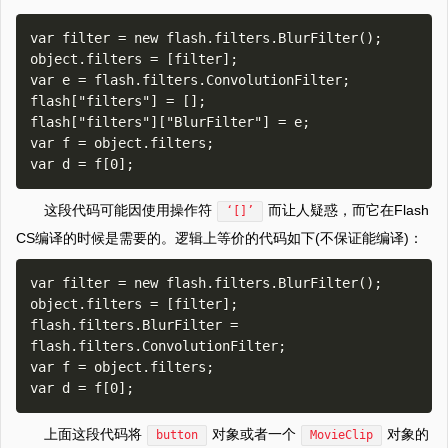
var filter = new flash.filters.BlurFilter();

object.filters = [filter];

var e = flash.filters.ConvolutionFilter;

flash["filters"] = [];

flash["filters"]["BlurFilter"] = e;

var f = object.filters;

这段代码可能因使用操作符
而让人疑惑，而它在Flash
‘[]’
CS编译的时候是需要的。逻辑上等价的代码如下(不保证能编译)：
var filter = new flash.filters.BlurFilter();

object.filters = [filter];

flash.filters.BlurFilter = 
flash.filters.ConvolutionFilter;

var f = object.filters;

上面这段代码将
对象或者一个
对象的
button
MovieClip