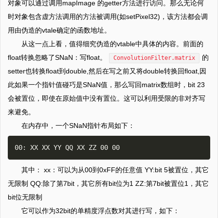
对象可以通过调用mapImage 的getter方法进行访问。那么无论何
时对象包含虚方法调用的方法被调用(如setPixel32)，该方法都会调
用由伪造的vtale确定的函数地址。
从这一点上看，值得细究伪造的vtable中具体的内容。前面的
float转换忽略了SNaN：写float。
的
ConvolutionFilter.matrix
setter也转换float到double,然后在写之前又将double转换回float,因
此如果一个指针值碰巧是SNaN值，那么写回matrix数组时，bit 23
会被置位，即使在原始值中没有置位。这可以利用受限的非对齐写
来避免。
在内存中，一个SNaN指针布局如下：
其中： xx：可以为从00到0xFF的任意值 YY:bit 5被置位，其它
无限制 QQ:除了第7bit，其它所有bit位为1 ZZ:第7bit被置位1，其它
bit位无限制
它可以作为32bit的单精度浮点数对其进行写，如下：