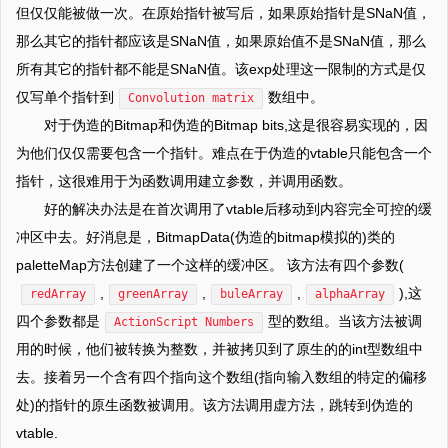
但仅仅能被做一次。在原始指针被写后，如果原始指针是SNaN值，
那么其它的指针都应该是SNaN值，如果原始值不是SNaN值，那么
所有其它的指针都不能是SNaN值。该exp处理这一限制的方式是仅
仅写单个指针到
数组中。
Convolution matrix
对于伪造的Bitmap和伪造的Bitmap bits,这是很容易实现的，因
为他们仅仅需要包含一个指针。难点在于伪造的vtable只能包含一个
指针，这很难用于为函数调用建立参数，并调用函数。
好的解决办法是在首次调用了vtable后移动到内容完全可控的缓
冲区中去。好消息是，BitmapData(伪造的bitmap模拟的)类的
paletteMap方法创建了一个这样的缓冲区。 该方法有四个参数(
,
,
,
),这
redArray
greenArray
buleArray
alphaArray
四个参数都是
型的数组。当该方法被调
ActionScript Numbers
用的时候，他们被转换为整数，并被拷贝到了原生的的int型数组中
去。接着另一个含有四个指向这个数组(指向输入数组的特定的偏移
处)的指针的原生函数被调用。该方法调用虚方法，跳转到伪造的
vtable.