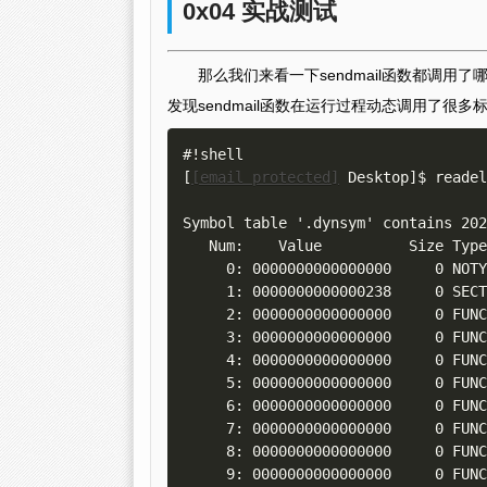
0x04 实战测试
那么我们来看一下sendmail函数都调用
发现sendmail函数在运行过程动态调用了很多
#!shell

[
[email protected]
 Desktop]$ readel
Symbol table '.dynsym' contains 202
   Num:    Value          Size Type    Bind   Vis      Ndx Name

     0: 0000000000000000     0 NOTYPE  LOCAL  DEFAULT  UND 

     1: 0000000000000238     0 SECTION LOCAL  DEFAULT    1 

     2: 0000000000000000     0 F
     3: 0000000000000000     0 F
     4: 0000000000000000     0 FUNC    GLOBAL DEFAULT  UND pcre_fullinfo

     5: 0000000000000000     0 F
     6: 0000000000000000     0 F
     7: 0000000000000000     0 F
     8: 0000000000000000     0 F
     9: 0000000000000000     0 F