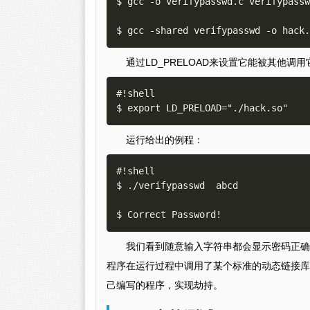
$ gcc -o verifypasswd.c verifypassw
通过LD_PRELOAD来设置它能被其他调
#!shell

运行给出的例程：
#!shell

$ ./verifypasswd  abcd  

我们看到随意输入字符串都会显示密码正确
程序在运行过程中调用了某个标准的动态链接库的
己编写的程序，实现劫持。