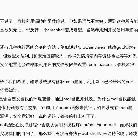
不过了，直接利用漏掉的函数绕过。但如果运气不太好，遇到这种所有能
欲哭无泪。想反弹一个cmdshell变成奢望。当然考虑到开发使用等影响
种执行系统命令的方法，例如通过/proc/self/mem 修改got来劫持
用，但这些方法利用起来难度都较大，你得先搞清楚内存偏移地址等等知识
配置还会严格限制用户的文件权限并设置open_basedir，你根本没
函数给了我们希望，如果系统没有修补bash漏洞，利用网上已经给出的poc：
轻松绕过。
个包含自定义函数的环境变量，通过mail函数来触发。为什么mail函数能触
命令执行函数有了交集，它调用了popen函数来执行，如果系统有bash漏
漏洞，安全意识好一点的运维，都会给打上补丁了。
l函数在执行过程中会默认调用系统程序/usr/sbin/sendmail，如果我们
就能实现我们的目的了。那么我们有没有办法在webshell层来劫持它呢，环境