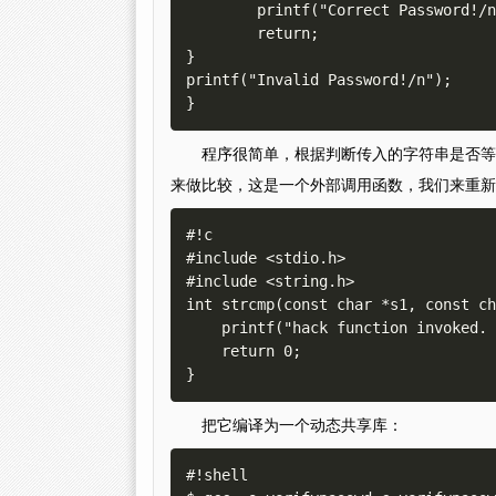
        printf("Correct Password!/n");

        return;

}

printf("Invalid Password!/n");

程序很简单，根据判断传入的字符串是否等于”p
来做比较，这是一个外部调用函数，我们来重新
#!c

#include <stdio.h>

#include <string.h>

int strcmp(const char *s1, const ch
    printf("hack function invoked. s1=<%s> s2=<%s>/n", s1, s2);

    return 0;

把它编译为一个动态共享库：
#!shell
