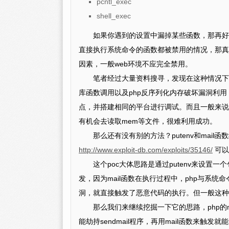
pcntl_exec
shell_exec
如果你遇到的设置中漏掉某些函数，那再好
直接执行系统命令的函数都被禁用的情况，那真是
因素，一般web环境不应完全禁用。
笔者经过大量资料搜寻，发现在这种情况下还有几
库函数调用以及php反序列化内存破坏漏洞利
点，并搭建相同的平台进行调试。而且一般来说安全
有机会去读取mem等文件，很难利用成功。
那么还有没有别的方法？putenv和mail
http://www.exploit-db.com/exploits/35146/
可以
这个poc大体思路是通过putenv来设置一
发，因为mail函数在执行过程中，php与系统
洞，就直接触发了恶意代码的执行。但一般这种
那么我们来继续挖掘一下它的思路，php的mai
能劫持sendmail程序，再用mail函数来触发