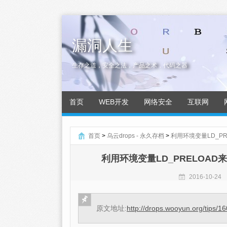
漏洞人生
生存之道，安全之法，产品之术，代码之器
首页
WEB开发
网络安全
互联网
首页
>
乌云drops - 永久存档
>
利用环境变量LD_PRELO
利用环境变量LD_PRELOAD来绕过p
2016-10-24
原文地址:
http://drops.wooyun.org/tips/1