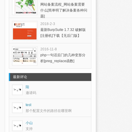
网站备案流程_网站备案需要
什么[简单明了解决备案各种问
题]
2018-2-3
最新BurpSuite 1.7.32 破解版
[注册机]下载【无后门版】
2016-11-8
php一句话后门的几种变形分
析[preg_replace函数]
最新评论
陆
邀请码
test
那个配置文件的路径在哪里啊
小山
支持