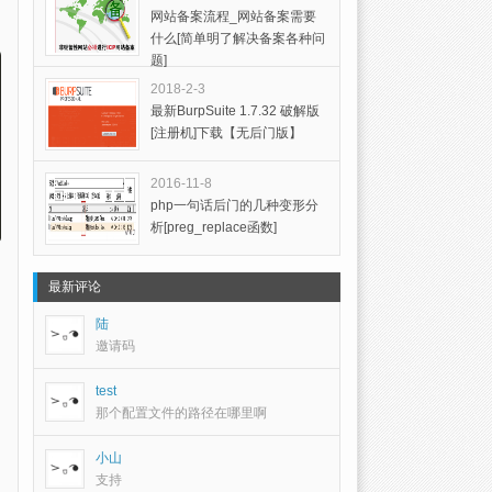
网站备案流程_网站备案需要
什么[简单明了解决备案各种问
题]
2018-2-3
最新BurpSuite 1.7.32 破解版
[注册机]下载【无后门版】
2016-11-8
php一句话后门的几种变形分
析[preg_replace函数]
最新评论
陆
邀请码
test
那个配置文件的路径在哪里啊
小山
支持