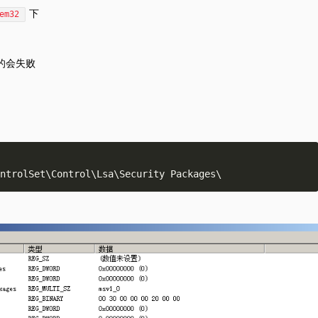
下
em32
2位的会失败