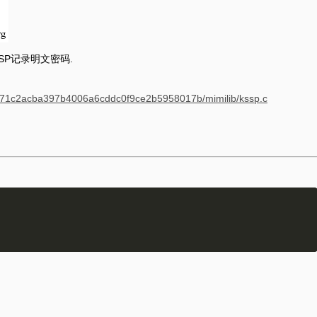
SP记录明文密码.
/bb371c2acba397b4006a6cddc0f9ce2b5958017b/mimilib/kssp.c