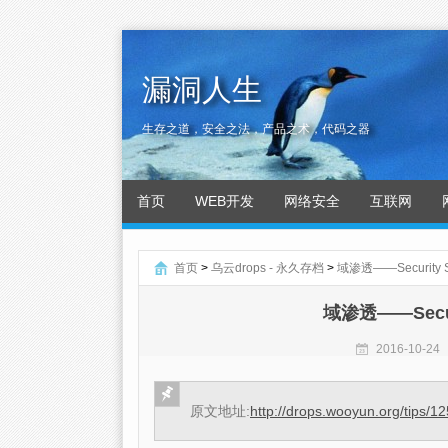
漏洞人生
生存之道，安全之法，产品之术，代码之器
首页
WEB开发
网络安全
互联网
首页
>
乌云drops - 永久存档
>
域渗透——Security S
域渗透——Securi
2016-10-24
原文地址:
http://drops.wooyun.org/tips/1