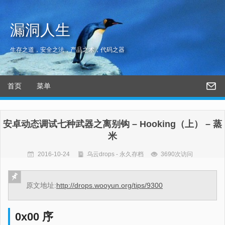
漏洞人生
生存之道，安全之法，产品之术，代码之器
首页
菜单
安卓动态调试七种武器之离别钩 – Hooking（上） – 蒸
米
2016-10-24
乌云drops - 永久存档
3690次访问
原文地址:
http://drops.wooyun.org/tips/9300
0x00 序