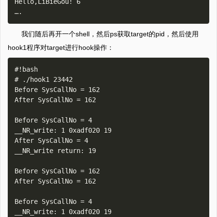
Hello,LiBieGou! 6

我们随后再开一个shell，然后ps获取target的pid，然后使用
hook1程序对target进行hook操作：
#!bash

# ./hook1 23442

Before SysCallNo = 162

After SysCallNo = 162

Before SysCallNo = 4

__NR_write: 1 0xadf020 19

After SysCallNo = 4

__NR_write return: 19

Before SysCallNo = 162

After SysCallNo = 162

Before SysCallNo = 4

__NR_write: 1 0xadf020 19
