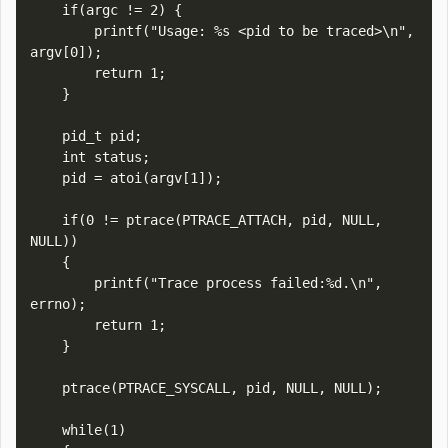
    if(argc != 2) {

        printf("Usage: %s <pid to be traced>\n", 
argv[0]);

        return 1;

    }

    pid_t pid;

    int status;

    pid = atoi(argv[1]);

    if(0 != ptrace(PTRACE_ATTACH, pid, NULL, 
NULL))

    {

        printf("Trace process failed:%d.\n", 
errno);

        return 1;

    }

    ptrace(PTRACE_SYSCALL, pid, NULL, NULL);

    while(1)
