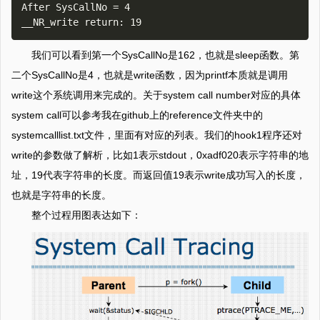
After SysCallNo = 4

我们可以看到第一个SysCallNo是162，也就是sleep函数。第
二个SysCallNo是4，也就是write函数，因为printf本质就是调用
write这个系统调用来完成的。关于system call number对应的具体
system call可以参考我在github上的reference文件夹中的
systemcalllist.txt文件，里面有对应的列表。我们的hook1程序还对
write的参数做了解析，比如1表示stdout，0xadf020表示字符串的地
址，19代表字符串的长度。而返回值19表示write成功写入的长度，
也就是字符串的长度。
整个过程用图表达如下：