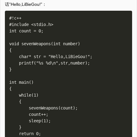
话”Hello,LiBieGou!”：
#!c++

#include <stdio.h>

int count = 0;

void sevenWeapons(int number)

{

    char* str = "Hello,LiBieGou!";

    printf("%s %d\n",str,number);

}

int main()

{

    while(1)

    {

        sevenWeapons(count);

        count++;

        sleep(1);

    }    

    return 0;
