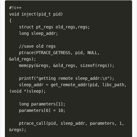
#!c++

void inject(pid_t pid)

{

    struct pt_regs old_regs,regs;

    long sleep_addr;

    //save old regs

    ptrace(PTRACE_GETREGS, pid, NULL, 
&old_regs);

    memcpy(&regs, &old_regs, sizeof(regs));

    printf("getting remote sleep_addr:\n");

    sleep_addr = get_remote_addr(pid, libc_path, 
(void *)sleep);

    long parameters[1];

    parameters[0] = 10;

    ptrace_call(pid, sleep_addr, parameters, 1, 
&regs);
