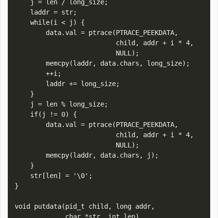
    j = len / long_size;

    laddr = str;

    while(i < j) {

        data.val = ptrace(PTRACE_PEEKDATA,

                          child, addr + i * 4,

                          NULL);

        memcpy(laddr, data.chars, long_size);

        ++i;

        laddr += long_size;

    }

    j = len % long_size;

    if(j != 0) {

        data.val = ptrace(PTRACE_PEEKDATA,

                          child, addr + i * 4,

                          NULL);

        memcpy(laddr, data.chars, j);

    }

    str[len] = '\0';

}

void putdata(pid_t child, long addr,

             char *str, int len)
