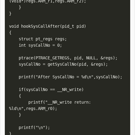
(void*)regs.ARM_r1,regs.ARM_r2);

    }

}

void hookSysCallAfter(pid_t pid)

{

    struct pt_regs regs;

    int sysCallNo = 0;

    ptrace(PTRACE_GETREGS, pid, NULL, &regs);  

    sysCallNo = getSysCallNo(pid, &regs);

    printf("After SysCallNo = %d\n",sysCallNo);

    if(sysCallNo == __NR_write)

    {

        printf("__NR_write return: 
%ld\n",regs.ARM_r0);

    }

    printf("\n");
