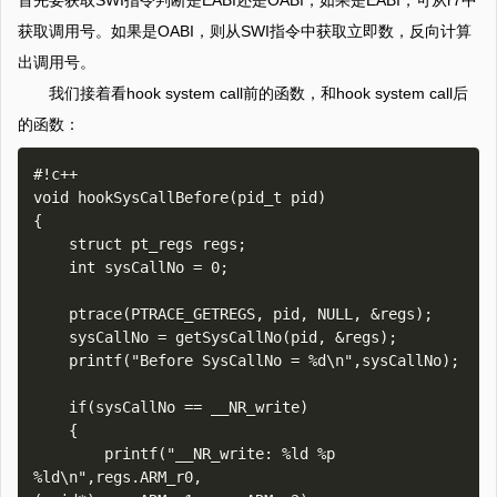
首先要获取SWI指令判断是EABI还是OABI，如果是EABI，可从r7中
获取调用号。如果是OABI，则从SWI指令中获取立即数，反向计算
出调用号。
我们接着看hook system call前的函数，和hook system call后
的函数：
#!c++

void hookSysCallBefore(pid_t pid)

{

    struct pt_regs regs;

    int sysCallNo = 0;

    ptrace(PTRACE_GETREGS, pid, NULL, &regs);    

    sysCallNo = getSysCallNo(pid, &regs);

    printf("Before SysCallNo = %d\n",sysCallNo);

    if(sysCallNo == __NR_write)

    {

        printf("__NR_write: %ld %p 
%ld\n",regs.ARM_r0,