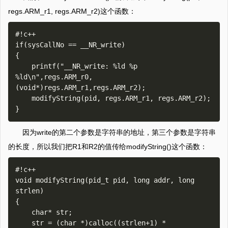
regs.ARM_r1, regs.ARM_r2)这个函数：
#!c++

if(sysCallNo == __NR_write)

{

    printf("__NR_write: %ld %p 
%ld\n",regs.ARM_r0,
(void*)regs.ARM_r1,regs.ARM_r2);

    modifyString(pid, regs.ARM_r1, regs.ARM_r2);

因为write的第二个参数是字符串的地址，第三个参数是字符串
的长度，所以我们把R1和R2的值传给modifyString()这个函数：
#!c++

void modifyString(pid_t pid, long addr, long 
strlen)

{

    char* str;

    str = (char *)calloc((strlen+1) * 