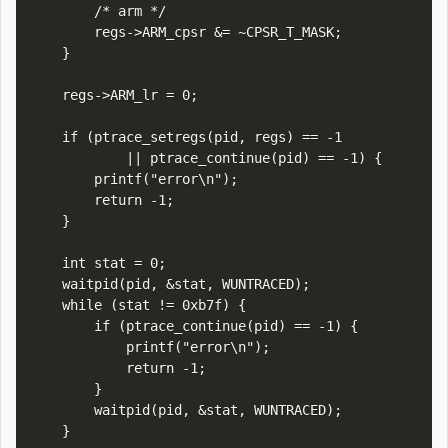
        /* arm */

        regs->ARM_cpsr &= ~CPSR_T_MASK;

    }

    regs->ARM_lr = 0;

    if (ptrace_setregs(pid, regs) == -1

            || ptrace_continue(pid) == -1) {

        printf("error\n");

        return -1;

    }

    int stat = 0;

    waitpid(pid, &stat, WUNTRACED);

    while (stat != 0xb7f) {

        if (ptrace_continue(pid) == -1) {

            printf("error\n");

            return -1;

        }

        waitpid(pid, &stat, WUNTRACED);

    }
