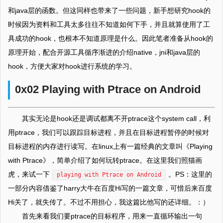
和java层的函数。但这同样也带来了一些问题，新手想研究hook的
时候因为资料和工具太多往往不知道如何下手，并且就算使用了工
具成功的hook，也根本不知道原理是什么。因此笔者准备从hook的
原理开始，配合开源工具循序渐进的介绍native，jni和java层的
hook，方便大家对hook进行系统的学习。
0x02 Playing with Ptrace on Android
其实无论是hook还是调试都离不开ptrace这个system call，利
用ptrace，我们可以跟踪目标进程，并且在目标进程暂停的时候对
目标进程的内存进行读写。在linux上有一篇经典的文章叫《Playing
with Ptrace》，简单介绍了如何玩转ptrace。在这里我们照猫画
虎，来试一下
。PS：这里的
playing with Ptrace on Android
一部分内容借鉴了harry大牛在百度Hi写的一篇文章，可惜后来百度
Hi关了，就失传了。不过不用担心，我这篇比他写的还详细。：）
首先来看我们要ptrace的目标程序，用来一直循环输出一句