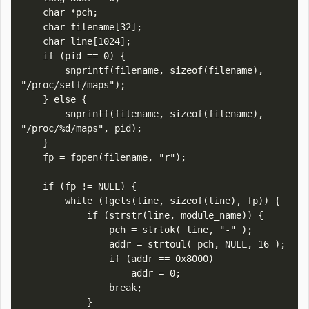
    char *pch;

    char filename[32];

    char line[1024];

    if (pid == 0) {

        snprintf(filename, sizeof(filename), 
"/proc/self/maps");

    } else {

        snprintf(filename, sizeof(filename), 
"/proc/%d/maps", pid);

    }

    fp = fopen(filename, "r");

    if (fp != NULL) {

        while (fgets(line, sizeof(line), fp)) {

            if (strstr(line, module_name)) {

                pch = strtok( line, "-" );

                addr = strtoul( pch, NULL, 16 );

                if (addr == 0x8000)

                    addr = 0;

                break;

            }
