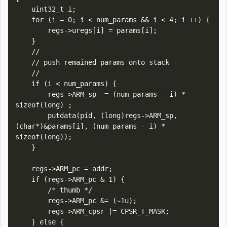
    uint32_t i;

    for (i = 0; i < num_params && i < 4; i ++) {

        regs->uregs[i] = params[i];

    }

    //

    // push remained params onto stack

    //

    if (i < num_params) {

        regs->ARM_sp -= (num_params - i) * 
sizeof(long) ;

        putdata(pid, (long)regs->ARM_sp, 
(char*)&params[i], (num_params - i) * 
sizeof(long));

    }

    regs->ARM_pc = addr;

    if (regs->ARM_pc & 1) {

        /* thumb */

        regs->ARM_pc &= (~1u);

        regs->ARM_cpsr |= CPSR_T_MASK;

    } else {
