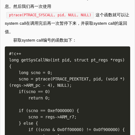
息。然后我们再一次使用
这个函数就可以让
ptrace(PTRACE_SYSCALL, pid, NULL, NULL)
system call在调用完后再一次暂停下来，并获取system call的返回
值。
获取system call编号的函数如下：
#!c++

long getSysCallNo(int pid, struct pt_regs *regs)

{

    long scno = 0;

    scno = ptrace(PTRACE_PEEKTEXT, pid, (void *)
(regs->ARM_pc - 4), NULL);

    if(scno == 0)

        return 0;

    if (scno == 0xef000000) {

        scno = regs->ARM_r7;

    } else {

        if ((scno & 0x0ff00000) != 0x0f900000) {
