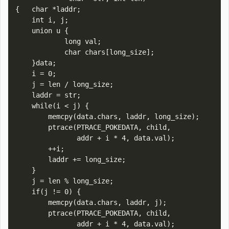
{   char *laddr;

    int i, j;

    union u {

            long val;

            char chars[long_size];

    }data;

    i = 0;

    j = len / long_size;

    laddr = str;

    while(i < j) {

        memcpy(data.chars, laddr, long_size);

        ptrace(PTRACE_POKEDATA, child,

               addr + i * 4, data.val);

        ++i;

        laddr += long_size;

    }

    j = len % long_size;

    if(j != 0) {

        memcpy(data.chars, laddr, j);

        ptrace(PTRACE_POKEDATA, child,

               addr + i * 4, data.val);
