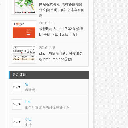
网站备案流程_网站备案需要
什么[简单明了解决备案各种问
题]
2018-2-3
最新BurpSuite 1.7.32 破解版
[注册机]下载【无后门版】
2016-11-8
php一句话后门的几种变形分
析[preg_replace函数]
最新评论
陆
邀请码
test
那个配置文件的路径在哪里啊
小山
支持