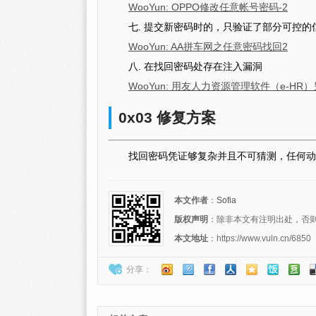
WooYun: OPPO修改任意帐号密码-2
七. 提交新密码时的，只验证了部分可控的
WooYun: AA拼车网之任意密码找回2
八. 在找回密码处存在注入漏洞
WooYun: 用友人力资源管理软件（e-H
0x03 修复方案
找回密码凭证够复杂并且不可猜测，任何动
本文作者
：
Sofia
版权声明
：除非本文有注明出处，否则转载请注
本文地址
：https://www.vuln.cn/6850
分享：