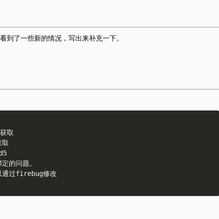
看到了一些新的情况，写出来补充一下。
获取

取

5

定的问题。

firebug修改
