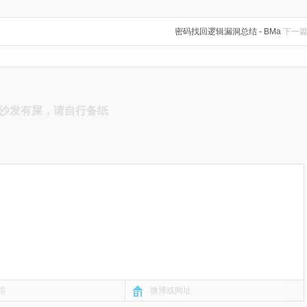
密码找回逻辑漏洞总结 - BMa
下一
沙发有屎，请自行备纸