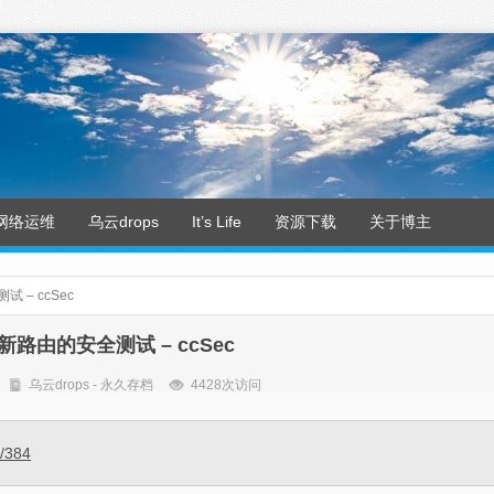
网络运维
乌云drops
It’s Life
资源下载
关于博主
 – ccSec
路由的安全测试 – ccSec
乌云drops - 永久存档
4428次访问
s/384