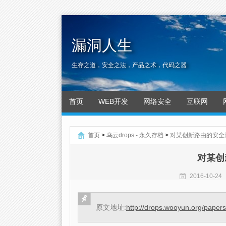
漏洞人生
生存之道，安全之法，产品之术，代码之器
首页
WEB开发
网络安全
互联网
首页
>
乌云drops - 永久存档
>
对某创新路由的安全测试
对某创新
2016-10-24
原文地址:
http://drops.wooyun.org/paper