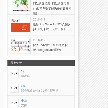
网站备案流程_网站备案需要
什么[简单明了解决备案各种问
题]
2018-2-3
最新BurpSuite 1.7.32 破解版
[注册机]下载【无后门版】
2016-11-8
php一句话后门的几种变形分
析[preg_replace函数]
最新评论
于
陆
邀请码
test
那个配置文件的路径在哪里啊
小山
支持