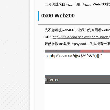
二哥说过来自乌云，回归乌云。Web400
0x00 Web200
先不急着提web400，让我们先来看看web20
Url：
http://960a23aa.seclover.com/index
显然参数xss是要上payload。先大概看