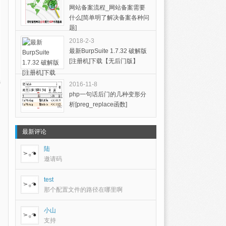
网站备案流程_网站备案需要
什么[简单明了解决备案各种问
题]
2018-2-3
最新BurpSuite 1.7.32 破解版
[注册机]下载【无后门版】
2016-11-8
php一句话后门的几种变形分
析[preg_replace函数]
最新评论
陆
邀请码
test
那个配置文件的路径在哪里啊
小山
支持