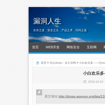
漏洞人生
生存之道，安全之法，产品之术，代码之器
首页
WEB开发
网络安全
互联网
首页
>
乌云drops - 永久存档
>
小白欢乐多——记ssctf
小白欢乐多——
2016-10-24
原文地址:
http://drops.wooyun.org/tips/1