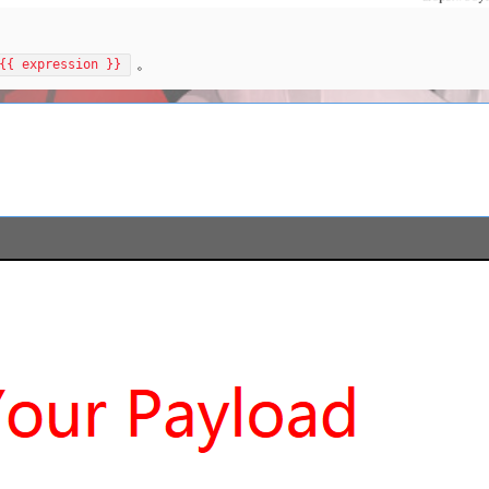
。
{{ expression }}