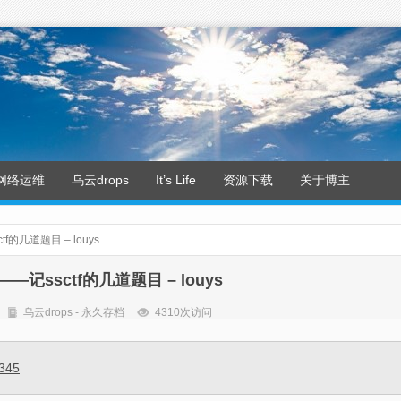
网络运维
乌云drops
It’s Life
资源下载
关于博主
的几道题目 – louys
记ssctf的几道题目 – louys
乌云drops - 永久存档
4310次访问
3345