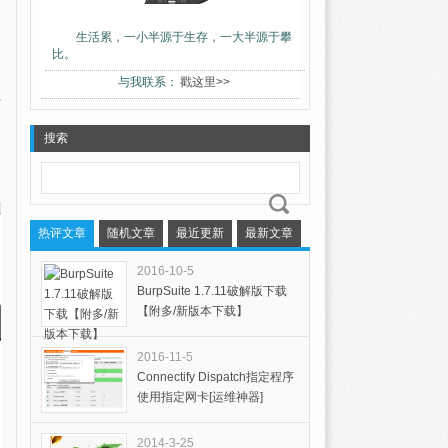
生活累，一小半源于生存，一大半源于攀
比。
与我联系：
戳这里>>
搜索
热评文章
随机文章
最近更新
最新文章
2016-10-5
BurpSuite 1.7.11破解版下载
【附多/新版本下载】
2016-11-5
Connectify Dispatch指定程序
使用指定网卡[运维神器]
2014-3-25