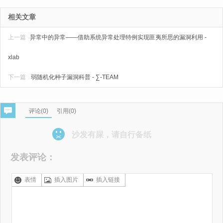
相关文章
上一篇
异常中的异常——借助系统异常处理特例实现匪夷所思的漏洞利用 -
xlab
下一篇
弱随机化种子漏洞科普 - ∑-TEAM
评论(
0
)
引用(0)
沙发有屎，请自行备纸
发表评论：
表情
插入图片
插入链接