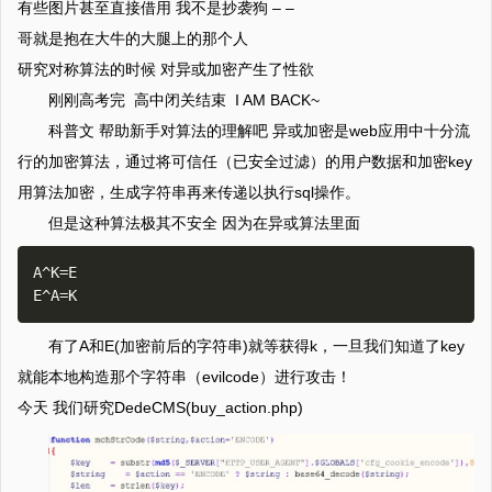
有些图片甚至直接借用 我不是抄袭狗 – –
哥就是抱在大牛的大腿上的那个人
研究对称算法的时候 对异或加密产生了性欲
刚刚高考完 高中闭关结束 I AM BACK~
科普文 帮助新手对算法的理解吧 异或加密是web应用中十分流
行的加密算法，通过将可信任（已安全过滤）的用户数据和加密key
用算法加密，生成字符串再来传递以执行sql操作。
但是这种算法极其不安全 因为在异或算法里面
A^K=E  

有了A和E(加密前后的字符串)就等获得k，一旦我们知道了key
就能本地构造那个字符串（evilcode）进行攻击！
今天 我们研究DedeCMS(buy_action.php)