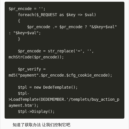
$pr_encode = '';  

    foreach($_REQUEST as $key => $val)  

    {  

        $pr_encode .= $pr_encode ? "&$key=$val" 
: "$key=$val";  

    }  

    $pr_encode = str_replace('=', '', 
mchStrCode($pr_encode));  

    $pr_verify = 
md5("payment".$pr_encode.$cfg_cookie_encode);  

    $tpl = new DedeTemplate();  

    $tpl-
>LoadTemplate(DEDEMEMBER.'/templets/buy_action_p
ayment.htm');  

知道了获取办法 让我们控制它吧