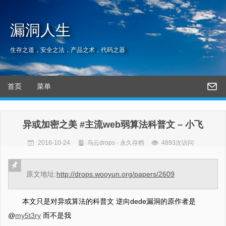
漏洞人生
生存之道，安全之法，产品之术，代码之器
首页
菜单
异或加密之美 #主流web弱算法科普文 – 小飞
2016-10-24
乌云drops - 永久存档
4893次访问
原文地址:
http://drops.wooyun.org/papers/2609
本文只是对异或算法的科普文 逆向dede漏洞的原作者是
@
my5t3ry
而不是我