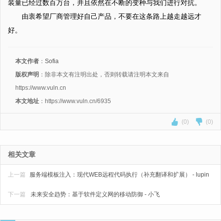
装量已经过数百万台，并且依然在不断的变种与我们进行对抗。
由衷希望厂商管理好自己产品，不要在这条路上越走越远才
好。
本文作者
：
Sofia
版权声明
：除非本文有注明出处，否则转载请注明本文来自
https://www.vuln.cn
本文地址
：https://www.vuln.cn/6935
(0)
(0)
相关文章
上一篇
服务端模板注入：现代WEB远程代码执行（补充翻译和扩展） - lupin
下一篇
未来安全趋势：基于软件定义网的移动防御 - 小飞