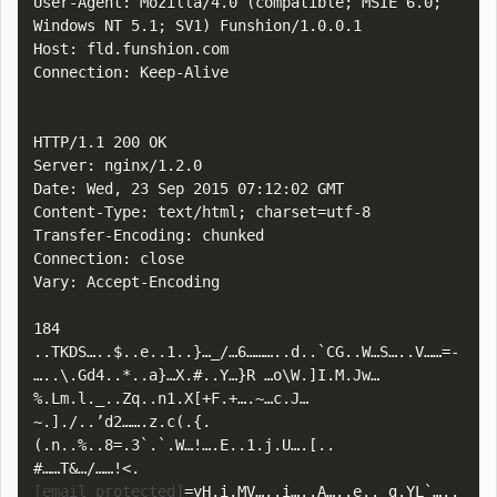
User-Agent: Mozilla/4.0 (compatible; MSIE 6.0; 
Windows NT 5.1; SV1) Funshion/1.0.0.1

Host: fld.funshion.com

Connection: Keep-Alive

HTTP/1.1 200 OK

Server: nginx/1.2.0

Date: Wed, 23 Sep 2015 07:12:02 GMT

Content-Type: text/html; charset=utf-8

Transfer-Encoding: chunked

Connection: close

Vary: Accept-Encoding

184

..TKDS…..$..e..1..}…_/…6………..d..`CG..W…S…..V……=-
…..\.Gd4..*..a}…X.#..Y…}R …o\W.]I.M.Jw…
%.Lm.l._..Zq..n1.X[+F.+….~…c.J…
~.]./..’d2…….z.c(.{.
(.n..%..8=.3`.`.W…!….E..1.j.U….[..

#……T&…/……!<.
[email protected]
=yH.i.MV…..i…..A…..e.._g.YL`…..