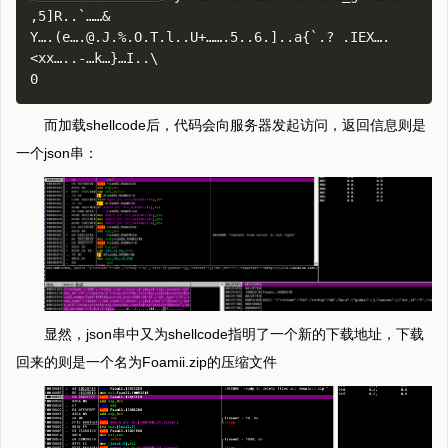
,5]R..`……&

Y….(e….@.J.%.O.T.l..U+…….5..6.]..a{`.? .IEX….
<xx…..-…k…}…I..\

而加载shellcode后，代码会向服务器发起访问，返回信息则是
一个json串：
显然，json串中又为shellcode指明了一个新的下载地址，下载
回来的则是一个名为Foamii.zip的压缩文件