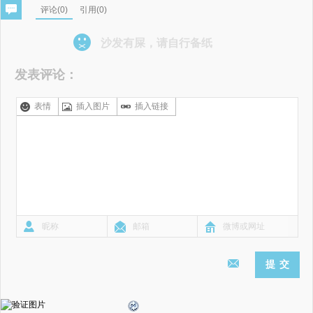
评论(
0
)
引用(0)
沙发有屎，请自行备纸
发表评论：
表情
插入图片
插入链接