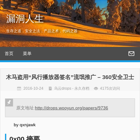
漏洞人生
生存之道，安全之法，产品之术，代码之器
首页
菜单
木马盗用“风行播放器签名”流氓推广 – 360安全卫士
2016-10-24
乌云drops - 永久存档
4175次访问
原文地址:
http://drops.wooyun.org/papers/9736
by qxnjawk
0x00 摘要