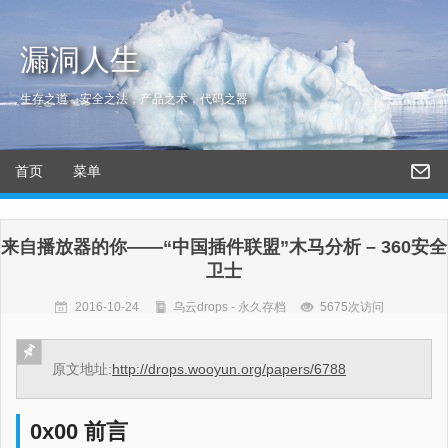
漏洞人生
生存之道，安全之法，产品之术，代码之器
首页
菜单
来自播放器的你——“中国插件联盟”木马分析 – 360安全
卫士
2016-10-24
乌云drops - 永久存档
5675次访问
原文地址:
http://drops.wooyun.org/papers/6788
0x00 前言