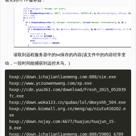
请求到HTTP服务器：
读取到远程服务器中的txt保存的内容(该文件中的内容经常变
动，一段时间能捕获到远控木马。)
hxxp://down.ichajianlianmeng.com:888/sie.exe

hxxp://www.yczuowenwang.com/xp.exe

hxxp://cdn.yuu361.com/download/Fresh_20i5_052039
fc.exe

hxxp://down.woka123.cn/qudao/lol/dmxyxhh_504.exe

hxxp://down.biomall.org.cn/meng/up/niutu410202.e
xe

hxxp://down.nvjay.com:6677/huajun/huajun_15-
8.exe

hxxp://down.ichajianlianmeng.com:888/59801_6789_