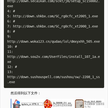
http://down.secaikan.com/sckt/jm/setup_sc150002.
exe

4: #

5: http://down.shkbx.com/SC_rg0cfc_xt2005_1.exe

6: #

7: http://down.shkbx.com/SC_rg0cfc_xt2000_1.exe

8: #

9: 
http://down.woka123.cn/qudao/lol/dmxyxhh_505.exe

10: #

11: 
http://down.sou2v.com/UserFiles/install_107_1a.e
xe

12: #

13: 
http://down.sushouspell.com/sushou/sw/-2208_1_ss
然后得到以下文件：