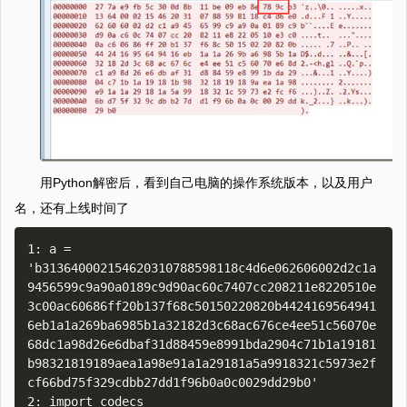
用Python解密后，看到自己电脑的操作系统版本，以及用户
名，还有上线时间了
1: a = 
'b313640002154620310788598118c4d6e062606002d2c1a
9456599c9a90a0189c9d90ac60c7407cc208211e8220510e
3c00ac60686ff20b137f68c50150220820b4424169564941
6eb1a1a269ba6985b1a32182d3c68ac676ce4ee51c56070e
68dc1a98d26e6dbaf31d88459e8991bda2904c71b1a19181
b98321819189aea1a98e91a1a29181a5a9918321c5973e2f
cf66bd75f329cdbb27dd1f96b0a0c0029dd29b0'

2: import codecs
