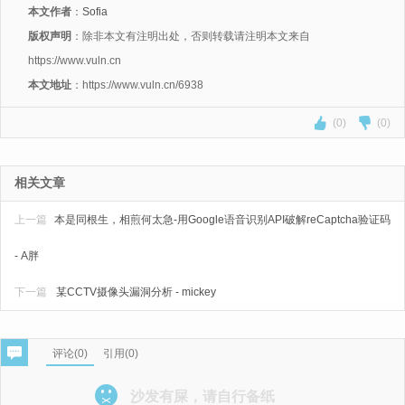
本文作者
：
Sofia
版权声明
：除非本文有注明出处，否则转载请注明本文来自
https://www.vuln.cn
本文地址
：https://www.vuln.cn/6938
(0)
(0)
相关文章
上一篇
本是同根生，相煎何太急-用Google语音识别API破解reCaptcha验证码
- A胖
下一篇
某CCTV摄像头漏洞分析 - mickey
评论(
0
)
引用(0)
沙发有屎，请自行备纸