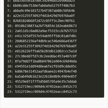
5: bba33d5501a780c392e4da520506da25

6: 6b08cdde7530efab0a9a5275ff4867b3

7: abba9c49e181f27b4f387ab88c505646

8: a22e31255f3092f4d1b429d76976ba0f

9: 8268182d660f2d72c05ff3c2bec90f61

10: 8910b238873a26f76854c102eab68673

11: 2a011d1c0ad02a9acf5315ccb7657713

12: e41c325df557e54ab95ff5dc81abfd8c

13: 20d6852156af4db9cac546e666a436ff

14: a22e31255f3092f4d1b429d76976ba0f

15: e0126226ff5a65b283db12d02ccc5a1d

16: 27c38edd7fd7c8c2eeddac457a407c0f

17: 8fa79dd7f1ba8b047862a904c69d40da

18: e94591e1dd94d0ea6fe2f03d9cdde05c

19: 6d0678e31452aafd6aee2c4947b4ef48

20: 6a5ab49d61623e22618e8b9c4904e85f

21: 45529e071f7f5d5b05705a9e35c5ddab

22: 5312719ecc909d4c47452eacc8452c73
