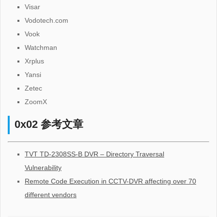
Visar
Vodotech.com
Vook
Watchman
Xrplus
Yansi
Zetec
ZoomX
0x02 参考文章
TVT TD-2308SS-B DVR – Directory Traversal
Vulnerability
Remote Code Execution in CCTV-DVR affecting over 70
different vendors