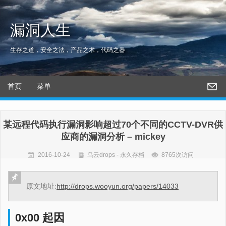
漏洞人生
生存之道，安全之法，产品之术，代码之器
首页
菜单
某远程代码执行漏洞影响超过70个不同的CCTV-DVR供
应商的漏洞分析 – mickey
2016-10-24
乌云drops - 永久存档
8765次访问
原文地址:
http://drops.wooyun.org/papers/14033
0x00 起因