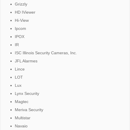
Grizzly
HD IViewer
Hi-View
Ipcom
IPOX
IR
ISC Illinois Security Cameras, Inc.
JFL Alarmes
Lince
LOT
Lux
Lynx Security
Magtec
Meriva Security
Multistar
Navaio