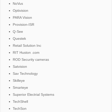
NoVus
Optivision
PARA Vision
Provision-ISR
Q-See
Questek
Retail Solution Inc
RIT Huston .com
ROD Security cameras
Satvision
Sav Technology
Skilleye
Smarteye
Superior Electrial Systems
TechShell
TechSon