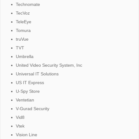
Technomate
TecVoz
TeleEye
Tomura
truVue
TVT
Umbrella
United Video Security System, Inc
Universal IT Solutions
US IT Express
U-Spy Store
Ventetian
V-Gurad Security
Vid8
Vtek
Vision Line