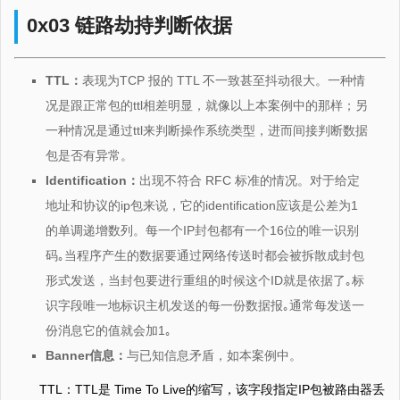
0x03 链路劫持判断依据
TTL：
表现为TCP 报的 TTL 不一致甚至抖动很大。一种情
况是跟正常包的ttl相差明显，就像以上本案例中的那样；另
一种情况是通过ttl来判断操作系统类型，进而间接判断数据
包是否有异常。
Identification：
出现不符合 RFC 标准的情况。对于给定
地址和协议的ip包来说，它的identification应该是公差为1
的单调递增数列。每一个IP封包都有一个16位的唯一识别
码｡当程序产生的数据要通过网络传送时都会被拆散成封包
形式发送，当封包要进行重组的时候这个ID就是依据了｡标
识字段唯一地标识主机发送的每一份数据报｡通常每发送一
份消息它的值就会加1｡
Banner信息：
与已知信息矛盾，如本案例中。
TTL：TTL是 Time To Live的缩写，该字段指定IP包被路由器丢