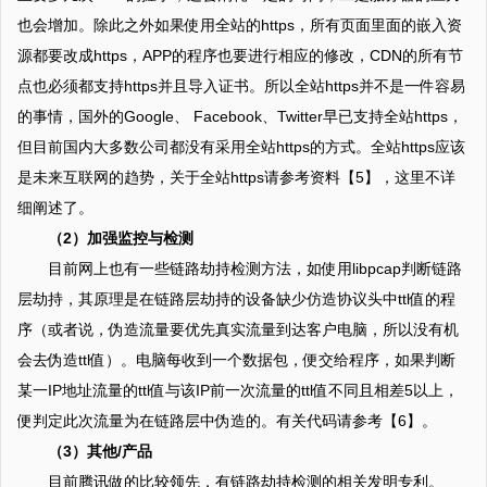
也会增加。除此之外如果使用全站的https，所有页面里面的嵌入资
源都要改成https，APP的程序也要进行相应的修改，CDN的所有节
点也必须都支持https并且导入证书。所以全站https并不是一件容易
的事情，国外的Google、 Facebook、Twitter早已支持全站https，
但目前国内大多数公司都没有采用全站https的方式。全站https应该
是未来互联网的趋势，关于全站https请参考资料【5】，这里不详
细阐述了。
（2）加强监控与检测
目前网上也有一些链路劫持检测方法，如使用libpcap判断链路
层劫持，其原理是在链路层劫持的设备缺少仿造协议头中ttl值的程
序（或者说，伪造流量要优先真实流量到达客户电脑，所以没有机
会去伪造ttl值）。电脑每收到一个数据包，便交给程序，如果判断
某一IP地址流量的ttl值与该IP前一次流量的ttl值不同且相差5以上，
便判定此次流量为在链路层中伪造的。有关代码请参考【6】。
（3）其他/产品
目前腾讯做的比较领先，有链路劫持检测的相关发明专利。