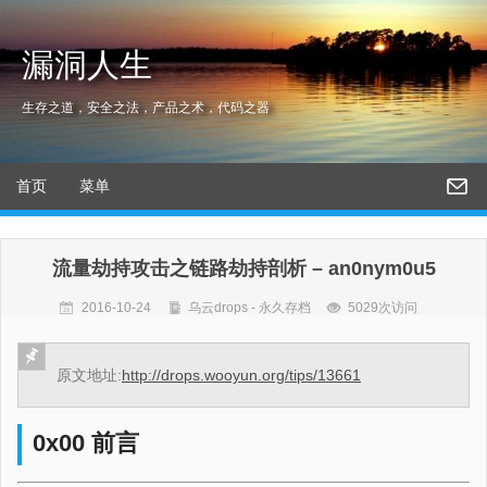
漏洞人生
生存之道，安全之法，产品之术，代码之器
首页
菜单
流量劫持攻击之链路劫持剖析 – an0nym0u5
2016-10-24
乌云drops - 永久存档
5029次访问
原文地址:
http://drops.wooyun.org/tips/13661
0x00 前言