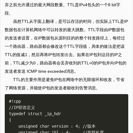
弃之前允许通过的最大网段数量。TTL是IPv4包头的一个8 bit字
段。
虽然TTL从字面上翻译，是可以存活的时间，但实际上TTL是IP
数据包在计算机网络中可以转发的最大跳数。TTL字段由IP数据包
的发送者设置，在IP数据包从源到目的的整个转发路径上，每经过
一个路由器，路由器都会修改这个TTL字段值，具体的做法是把该
TTL的值减1，然后再将IP包转发出去。如果在IP包到达目的IP之
前，TTL减少为0，路由器将会丢弃收到的TTL=0的IP包并向IP包的
发送者发送 ICMP time exceeded消息。
TTL的主要作用是避免IP包在网络中的无限循环和收发，节省
了网络资源，并能使IP包的发送者能收到告警消息。
#!cpp

//IP部首定义

typedef struct _ip_hdr

{

    unsigned char version : 4; //版本

    unsigned char ihl : 4;     //首部长度
