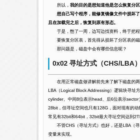
所以，
我的目的是想知道他是怎么恢复分区
想自己写个程序，能修复镜像文件中损坏了的
且在加载完之后，恢复到原有形态。
于是，憋了一周，边写边找资料，终于把程
要恢复分区表，首先得从损坏了分区表的磁
那问题是，磁盘中会有哪些信息呢？
0x02 寻址方式（CHS/LBA
在用正常磁盘做讲解前先来了解下磁盘的两种寻址方
LBA（Logical Block Addressing
cylinder、中间8位表示head、后6位表示
28bit，但寻址空间也只有128G，面对现有的
常见有32bit和64bit，32bit最大寻址空间达到2
不管CHS（寻址方式）也好，还是LBA（寻址方
变量来实现。