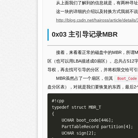
从上面我们了解到的信息就是，有两种寻址
这一块的详细的介绍以及转换方式我就不说
http://blog.csdn.net/haiross/article/detail
0x03 主引导记录MBR
接着，来看看正常的磁盘中的MBR，所谓MBR即
区（也可以用LBA描述成0扇区）。总共占51
导权，再去找可引导的分区，并将权限交给可引导的DB
MBR虽然占了一个扇区，但其
Boot_Code
盘分区表），对就是我们要恢复的东西，最后2
#!cpp

typedef struct MBR_T

{

    UCHAR boot_code[446];

    PartTableRecord partition[4];

    UCHAR sign[2];
