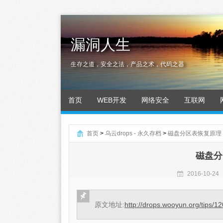
漏洞人生
生存之道，安全之法，产品之术，代码之器
首页
WEB开发
网络安全
互联网
首页
>
乌云drops - 永久存档
>
磁盘分区表恢复原理 – p
磁盘分区
2016-10-24
原文地址:
http://drops.wooyun.org/tips/1