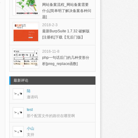
网站备案流程_网站备案需要
什么[简单明了解决备案各种问
题]
2018-2-3
最新BurpSuite 1.7.32 破解版
[注册机]下载【无后门版】
2016-11-8
php一句话后门的几种变形分
析[preg_replace函数]
最新评论
陆
邀请码
test
那个配置文件的路径在哪里啊
小山
支持