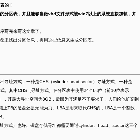
表的！
分区表，并且能够当做vhd文件形式被win7以上的系统直接加载，并
序写完来写这文章了。
盘里找出分区信息，再用这些信息来生成分区表。
）
式，一种是CHS（cylinder head sector）寻址方式、一种是
）逻辑块寻址方式。其中CHS（寻址方式）在分区表中使用24个bit位（前10位表示
sector），其最大寻址空间为8GB，后因为其满足不了要求了，人们给他扩充到
动辄上TB的硬盘还是无能为力。LBA是用来取代CHS的，LBA是一个整数，
TB。
式）也好。磁盘存储寻址都需要通过cylinder、head、sector这三个