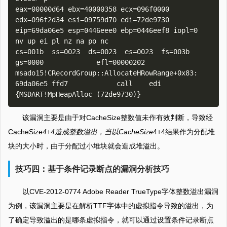
eax=00000d64 ebx=40000358 ecx=096f0000 
edx=096f2d34 esi=09759d70 edi=72de9730

eip=69da06e5 esp=0446eee0 ebp=0446eef8 iopl=0         
nv up ei pl nz na po nc

cs=001b  ss=0023  ds=0023  es=0023  fs=003b  
gs=0000             efl=00000202

msado15!CRecordGroup::AllocateHRowRange+0x83:

69da06e5 ffd7            call    edi 
该漏洞主要是由于对CacheSize整数值未作有效判断，导致经
CacheSize
4+4造成整数溢出，当以CacheSize
4+4结果作为分配堆
块的大小时，由于分配过小堆块就会造成堆溢出。
技巧四：基于条件记录断点的漏洞分析技巧
以CVE-2012-0774 Adobe Reader TrueType字体整数溢出漏洞
为例，该漏洞主要是在解析TTF字体中的虚拟指令导致的溢出，为
了确定导致溢出的是哪条虚拟指令，就可以通过设置条件记录断点