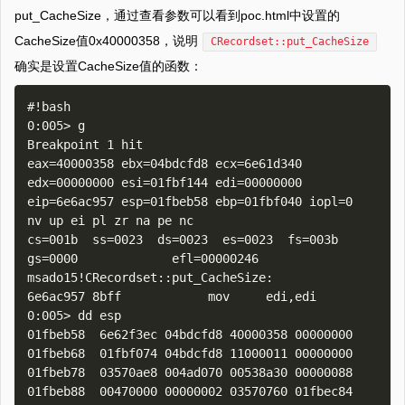
put_CacheSize，通过查看参数可以看到poc.html中设置的
CacheSize值0x40000358，说明
CRecordset::put_CacheSize
确实是设置CacheSize值的函数：
#!bash

0:005> g

Breakpoint 1 hit

eax=40000358 ebx=04bdcfd8 ecx=6e61d340 
edx=00000000 esi=01fbf144 edi=00000000

eip=6e6ac957 esp=01fbeb58 ebp=01fbf040 iopl=0         
nv up ei pl zr na pe nc

cs=001b  ss=0023  ds=0023  es=0023  fs=003b  
gs=0000             efl=00000246

msado15!CRecordset::put_CacheSize:

6e6ac957 8bff            mov     edi,edi

0:005> dd esp

01fbeb58  6e62f3ec 04bdcfd8 40000358 00000000

01fbeb68  01fbf074 04bdcfd8 11000011 00000000

01fbeb78  03570ae8 004ad070 00538a30 00000088

01fbeb88  00470000 00000002 03570760 01fbec84
