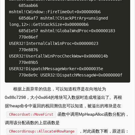
    685aab66 
mshtml!CWindow::FireTimeOut+0x000000b6

    685d6af7 mshtml!CStackPtrAry<unsigned 
long,12>::GetStackSize+0x000000b6

    685d1e57 mshtml!GlobalWndProc+0x00000183

    770e86ef 
USER32!InternalCallWinProc+0x00000023

    770e8876 
USER32!UserCallWinProcCheckWow+0x0000014b

    770e89b5 
USER32!DispatchMessageWorker+0x0000035e

根据上面异常的信息，可以知道程序是在向地址为
0x88c7298，大小0xd64的堆块写入数据时造成堆溢出了。再根
据!heap命令中返回的栈回溯信息可以知道，被溢出的堆块是在
函数中调用MpHeapAlloc函数分配的，
CRecordset::MoveFirst
调用该分配函数的上层函数是
，对此函数下断，跟进后：
CRecordGroup::AllocateHRowRange