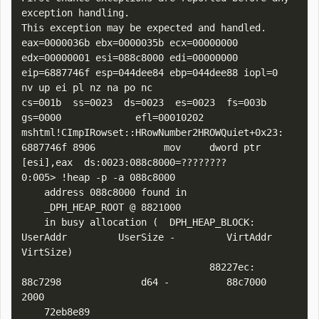
exception handling.

This exception may be expected and handled.

eax=0000036b ebx=0000035b ecx=00000000 
edx=00000001 esi=088c8000 edi=00000000

eip=6887746f esp=044dee84 ebp=044dee88 iopl=0         
nv up ei pl nz na po nc

cs=001b  ss=0023  ds=0023  es=0023  fs=003b  
gs=0000             efl=00010202

mshtml!CImpIRowset::HRowNumber2HROWQuiet+0x23:

6887746f 8906            mov     dword ptr 
[esi],eax  ds:0023:088c8000=????????

0:005> !heap -p -a 088c8000

    address 088c8000 found in

    _DPH_HEAP_ROOT @ 8821000

    in busy allocation (  DPH_HEAP_BLOCK:         
UserAddr         UserSize -         VirtAddr         
VirtSize)

                                 88227ec:          
88c7298              d64 -          88c7000             
2000

    72eb8e89 