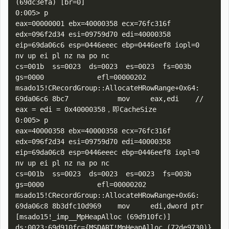
(69dc3efa) [br=0]

0:005> p

eax=00000001 ebx=40000358 ecx=76fc316f 
edx=096f2d34 esi=09759d70 edi=40000358

eip=69da06c6 esp=0446eeec ebp=0446eef8 iopl=0         
nv up ei pl nz na po nc

cs=001b  ss=0023  ds=0023  es=0023  fs=003b  
gs=0000             efl=00000202

msado15!CRecordGroup::AllocateHRowRange+0x64:

69da06c6 8bc7            mov     eax,edi    // 
eax = edi = 0x40000358，即CacheSize

0:005> p

eax=40000358 ebx=40000358 ecx=76fc316f 
edx=096f2d34 esi=09759d70 edi=40000358

eip=69da06c8 esp=0446eeec ebp=0446eef8 iopl=0         
nv up ei pl nz na po nc

cs=001b  ss=0023  ds=0023  es=0023  fs=003b  
gs=0000             efl=00000202

msado15!CRecordGroup::AllocateHRowRange+0x66:

69da06c8 8b3dfc10d969    mov     edi,dword ptr 
[msado15!_imp__MpHeapAlloc (69d910fc)] 
ds:0023:69d910fc={MSDART!MpHeapAlloc (72de9730)}
