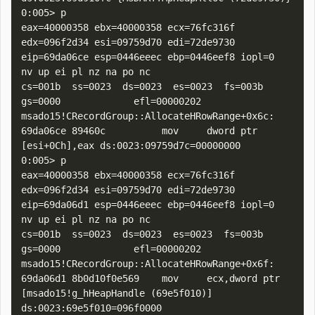
0:005> p

eax=40000358 ebx=40000358 ecx=76fc316f 
edx=096f2d34 esi=09759d70 edi=72de9730

eip=69da06ce esp=0446eeec ebp=0446eef8 iopl=0         
nv up ei pl nz na po nc

cs=001b  ss=0023  ds=0023  es=0023  fs=003b  
gs=0000             efl=00000202

msado15!CRecordGroup::AllocateHRowRange+0x6c:

69da06ce 89460c          mov     dword ptr 
[esi+0Ch],eax ds:0023:09759d7c=00000000

0:005> p

eax=40000358 ebx=40000358 ecx=76fc316f 
edx=096f2d34 esi=09759d70 edi=72de9730

eip=69da06d1 esp=0446eeec ebp=0446eef8 iopl=0         
nv up ei pl nz na po nc

cs=001b  ss=0023  ds=0023  es=0023  fs=003b  
gs=0000             efl=00000202

msado15!CRecordGroup::AllocateHRowRange+0x6f:

69da06d1 8b0d10f0e569    mov     ecx,dword ptr 
[msado15!g_hHeapHandle (69e5f010)] 
ds:0023:69e5f010=096f0000
