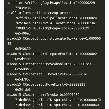
verifier!AVrfDebugPageHeapAllocate+0x00000229

    77034ea6 
ntdll!RtlDebugAllocateHeap+0x00000030

    76ff7d96 ntdll!RtlpAllocateHeap+0x000000c4

    76fc34ca ntdll!RtlAllocateHeap+0x0000023a

    730d975d MSDART!MpHeapAlloc+0x00000029

    6e5406e7 
msado15!CRecordGroup::AllocateHRowRange+0x000000
85

    6e540650 
msado15!CRecordset::PrepareForFetch+0x000000e2

    6e5d44ae 
msado15!CRecordset::MoveAbsolute+0x000003e3

    6e5680a5 
msado15!CRecordset::_MoveFirst+0x0000007d

    6e5d7957 
msado15!CRecordset::MoveFirst+0x00000221

    6e54fde6 
msado15!CRecordset::Invoke+0x00001560

    71dcdb38 jscript!IDispatchInvoke2+0x000000f0

    71dcda8c jscript!IDispatchInvoke+0x0000006a
