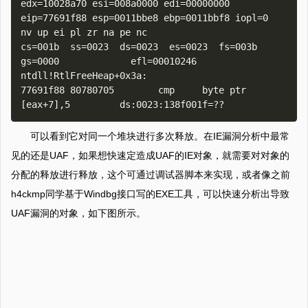
edx=10028a70 esi=008a0000 edi=00000000

eip=77691f88 esp=0011bbe8 ebp=0011bbf8 iopl=0         
nv up ei pl zr na pe nc

cs=001b  ss=0023  ds=0023  es=0023  fs=003b  
gs=0000             efl=00010246

ntdll!RtlFreeHeap+0x3a:

77691f88 80780705        cmp     byte ptr 
可以看到它对同一个堆块进行多次释放。在IE漏洞分析中最常
见的还是UAF，如果想快速定造成UAF的IE对象，就需要对对象的
分配的释放进行释放，这个可通过调试器脚本来实现，或者像之前
h4ckmp同学基于Windbg接口写的EXE工具，可以快速分析出导致
UAF漏洞的对象，如下图所示。