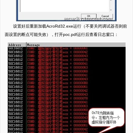
设置好后重新加载AcroRd32.exe运行（不要关闭调试器否则前
面设置的断点可能失效），打开poc.pdf运行后查看日志窗口：