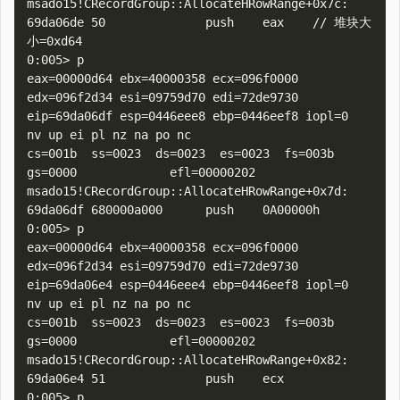
msado15!CRecordGroup::AllocateHRowRange+0x7c:

69da06de 50              push    eax    // 堆块大
小=0xd64

0:005> p

eax=00000d64 ebx=40000358 ecx=096f0000 
edx=096f2d34 esi=09759d70 edi=72de9730

eip=69da06df esp=0446eee8 ebp=0446eef8 iopl=0         
nv up ei pl nz na po nc

cs=001b  ss=0023  ds=0023  es=0023  fs=003b  
gs=0000             efl=00000202

msado15!CRecordGroup::AllocateHRowRange+0x7d:

69da06df 680000a000      push    0A00000h

0:005> p

eax=00000d64 ebx=40000358 ecx=096f0000 
edx=096f2d34 esi=09759d70 edi=72de9730

eip=69da06e4 esp=0446eee4 ebp=0446eef8 iopl=0         
nv up ei pl nz na po nc

cs=001b  ss=0023  ds=0023  es=0023  fs=003b  
gs=0000             efl=00000202

msado15!CRecordGroup::AllocateHRowRange+0x82:

69da06e4 51              push    ecx

0:005> p
