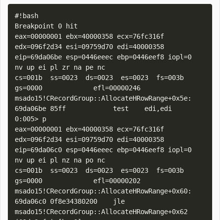
#!bash

Breakpoint 0 hit

eax=00000001 ebx=40000358 ecx=76fc316f 
edx=096f2d34 esi=09759d70 edi=40000358

eip=69da06be esp=0446eeec ebp=0446eef8 iopl=0         
nv up ei pl zr na pe nc

cs=001b  ss=0023  ds=0023  es=0023  fs=003b  
gs=0000             efl=00000246

msado15!CRecordGroup::AllocateHRowRange+0x5e:

69da06be 85ff            test    edi,edi

0:005> p

eax=00000001 ebx=40000358 ecx=76fc316f 
edx=096f2d34 esi=09759d70 edi=40000358

eip=69da06c0 esp=0446eeec ebp=0446eef8 iopl=0         
nv up ei pl nz na po nc

cs=001b  ss=0023  ds=0023  es=0023  fs=003b  
gs=0000             efl=00000202

msado15!CRecordGroup::AllocateHRowRange+0x60:

69da06c0 0f8e34380200    jle     
msado15!CRecordGroup::AllocateHRowRange+0x62 