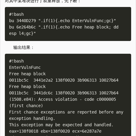
对其中某堆块进行了双重释放，先下断：
#!bash

bu 3440D279 ".if(1){.echo EnterVulnFunc;gc}"

bu 6e264b6c ".if(1){.echo Free heap block; dd 
输出结果：
#!bash

EnterVulnFunc

Free heap block

0011bc5c  3441e2a2 138f0020 3b906313 10027b64

Free heap block

0011bc5c  3441dc6c 138f0020 3b906313 10027b64

(1508.e84): Access violation - code c0000005 
(first chance)

First chance exceptions are reported before any 
exception handling.

This exception may be expected and handled.

eax=138f0018 ebx=138f0020 ecx=6e287a7e 