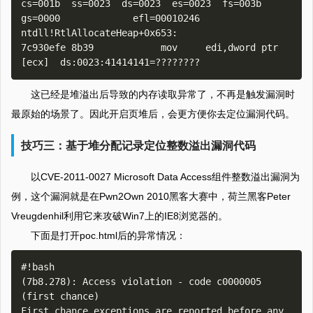
cs=001b  ss=0023  ds=0023  es=0023  fs=003b  
gs=0000             efl=00010246

ntdll!RtlAllocateHeap+0x653:

7c930efe 8b39            mov     edi,dword ptr 
这已经是堆溢出后导致的内存读取异常了，不再是触发漏洞时
最原始的场景了。因此开启页堆后，会更方便你去定位漏洞代码。
技巧三：基于堆分配记录定位整数溢出漏洞代码
以CVE-2011-0027 Microsoft Data Access组件整数溢出漏洞为
例，这个漏洞就是在Pwn2Own 2010黑客大赛中，荷兰黑客Peter
Vreugdenhil利用它来攻破Win7上的IE8浏览器的。
下面是打开poc.html后的异常情况：
#!bash

(7b8.278): Access violation - code c0000005 
(first chance)

First chance exceptions are reported before any 