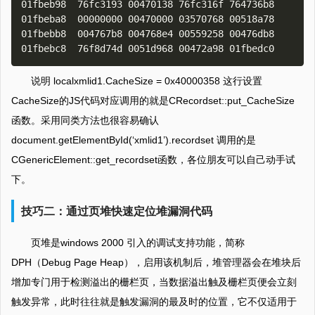
01fbeb98  76fc3193 00470138 76fc316f 764736b8

01fbeba8  00000000 00470000 03570768 00518a78

01fbebb8  004767b8 004768e4 00559258 00476db8

说明 localxmlid1.CacheSize = 0x40000358 这行设置
CacheSize的JS代码对应调用的就是CRecordset::put_CacheSize
函数。采用同类方法也很容易确认
document.getElementById(‘xmlid1’).recordset 调用的是
CGenericElement::get_recordset函数，各位朋友可以自己动手试
下。
技巧二：通过页堆快速定位堆漏洞代码
页堆是windows 2000 引入的调试支持功能，简称
DPH（Debug Page Heap），启用该机制后，堆管理器会在堆块后
增加专门用于检测溢出的栅栏页，当数据溢出触及栅栏页便会立刻
触发异常，此时往往就是触发漏洞的最及时的位置，它不仅适用于