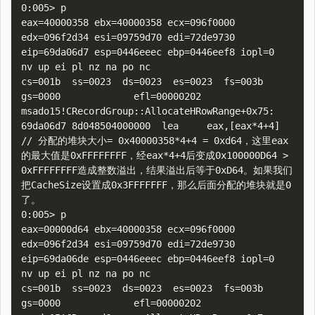
0:005> p

eax=40000358 ebx=40000358 ecx=096f0000 
edx=096f2d34 esi=09759d70 edi=72de9730

eip=69da06d7 esp=0446eeec ebp=0446eef8 iopl=0         
nv up ei pl nz na po nc

cs=001b  ss=0023  ds=0023  es=0023  fs=003b  
gs=0000             efl=00000202

msado15!CRecordGroup::AllocateHRowRange+0x75:

69da06d7 8d048504000000  lea     eax,[eax*4+4]  
// 分配的堆块大小= 0x40000358*4+4 = 0xd64，这里eax
的最大值是0xFFFFFFFF，经eax*4+4后变成0x100000D64 > 
0xFFFFFFFF造成整数溢出，结果溢出后等于0xD64。如果我们
把CacheSize设置成0x3FFFFFFF，那么后面分配的堆块就是0
了。

0:005> p

eax=00000d64 ebx=40000358 ecx=096f0000 
edx=096f2d34 esi=09759d70 edi=72de9730

eip=69da06de esp=0446eeec ebp=0446eef8 iopl=0         
nv up ei pl nz na po nc

cs=001b  ss=0023  ds=0023  es=0023  fs=003b  
gs=0000             efl=00000202
