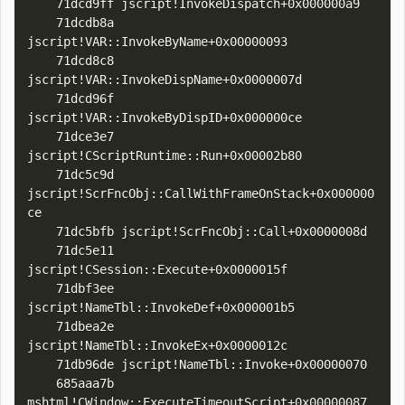
    71dcd9ff jscript!InvokeDispatch+0x000000a9

    71dcdb8a 
jscript!VAR::InvokeByName+0x00000093

    71dcd8c8 
jscript!VAR::InvokeDispName+0x0000007d

    71dcd96f 
jscript!VAR::InvokeByDispID+0x000000ce

    71dce3e7 
jscript!CScriptRuntime::Run+0x00002b80

    71dc5c9d 
jscript!ScrFncObj::CallWithFrameOnStack+0x000000
ce

    71dc5bfb jscript!ScrFncObj::Call+0x0000008d

    71dc5e11 
jscript!CSession::Execute+0x0000015f

    71dbf3ee 
jscript!NameTbl::InvokeDef+0x000001b5

    71dbea2e 
jscript!NameTbl::InvokeEx+0x0000012c

    71db96de jscript!NameTbl::Invoke+0x00000070

    685aaa7b 
mshtml!CWindow::ExecuteTimeoutScript+0x00000087
