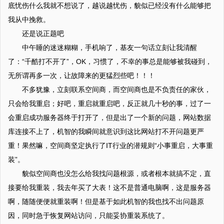
底忧伤什么我就不想说了，越说越忧伤，貌似已经没有什么能够把
我从中挽救。
还是说正题吧
中午睡的迷迷糊糊，手机响了，基友一句话立刻让我清醒
了：“千酷打不开了”，OK，习惯了，不幸的事总是能够被我碰到，
无所谓再多一次，让故障来的更猛烈些吧！！！
不多犹豫，立刻联系空间商，而空间商也是不负责任的家伙，
只会给我重启；好吧，重启就重启吧，反正就几十秒的事，过了一
会重启成功服务器终于打开了，但是出了一个新的问题，网站数据
库连接不上了，机智的我瞬间就意识到这比网站打不开问题更严
重！果然嘛，空间商坚定执行了IT行业的潜规则“小事重启，大事重
装”。
貌似空间商也没怎么给我找问题根源，或者根本就搞不定，直
接要给我重装，我去年买了大表！这不是普通电脑啊，这是服务器
啊，随随便便就重装啊！但是基于如此机智的我也找不出问题原
因，同时急于恢复网站访问，只能妥协重装系统了。