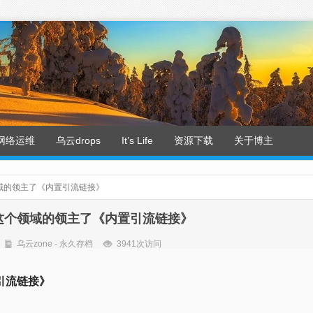
网络运维
乌云drops
It’s Life
资源下载
关于博主
域的领主了《内置引流链接》
这个领域的领主了《内置引流链接》
乌云zone - 永久存档
3941次访问
引流链接》