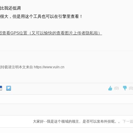
比我还低调
很大，但是用这个工具也可以在引擎里查看！
并增加腾讯地图查看GPS位置（又可以愉快的查看图片上传者隐私啦）
明本文来自 https://www.vuln.cn
(0)
(0
大家好- -我是这个领域的领主、是否可以发布外挂呢。。
下一