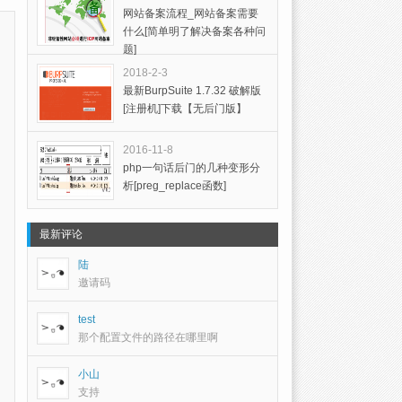
网站备案流程_网站备案需要
什么[简单明了解决备案各种问
题]
2018-2-3
最新BurpSuite 1.7.32 破解版
[注册机]下载【无后门版】
2016-11-8
php一句话后门的几种变形分
析[preg_replace函数]
最新评论
陆
邀请码
test
那个配置文件的路径在哪里啊
小山
支持