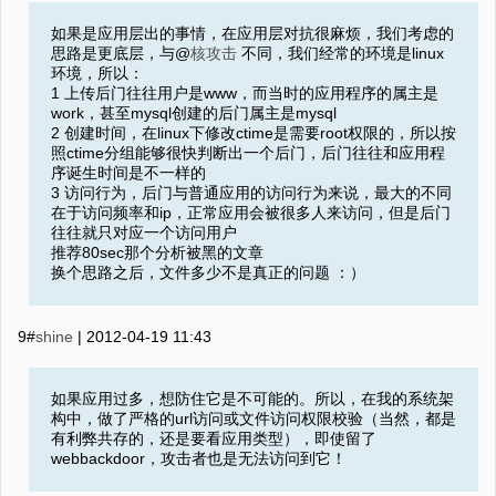
如果是应用层出的事情，在应用层对抗很麻烦，我们考虑的
思路是更底层，与@
核攻击
不同，我们经常的环境是linux
环境，所以：
1 上传后门往往用户是www，而当时的应用程序的属主是
work，甚至mysql创建的后门属主是mysql
2 创建时间，在linux下修改ctime是需要root权限的，所以按
照ctime分组能够很快判断出一个后门，后门往往和应用程
序诞生时间是不一样的
3 访问行为，后门与普通应用的访问行为来说，最大的不同
在于访问频率和ip，正常应用会被很多人来访问，但是后门
往往就只对应一个访问用户
推荐80sec那个分析被黑的文章
换个思路之后，文件多少不是真正的问题 ：）
9#
shine
|
2012-04-19 11:43
如果应用过多，想防住它是不可能的。所以，在我的系统架
构中，做了严格的url访问或文件访问权限校验（当然，都是
有利弊共存的，还是要看应用类型），即使留了
webbackdoor，攻击者也是无法访问到它！