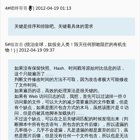
4#
蟋蟀哥哥
(̷ͣ̑̆ͯ̆̋͋̒ͩ͊̋̇̒ͦ̿̐͞҉̷̻̖͎̦̼) |
2012-04-19 01:13
关键是排序和排除吧。关键看具体的需求
5#
核攻击
(统治全球，奴役全人类！毁灭任何胆敢阻拦的有机生
物！) |
2012-04-19 09:37
如果没有保留快照、Hash、时间戳等原始对比信息的话，
这个只能遍历了……
判断文件修改时间的方法不可取，因为攻击者极大可能修改
了文件时间。
如果遍历的话，高效的处理算法是很关键的。
如果有 Web 访问日志的话，我想，首先可以过滤掉一些 0
访问量的文件，可以大大的减少需要遍历的文件数量，但是
有个缺点，如果是图片包含方式的木马，虽然该图片是 0 访
问，但是仍被其他脚本加载执行……
不过这个缺点，可以在之后关键词匹配的时候发现出来（判
断脚本中所有包含语句，所包含的文件后缀），所以遗漏的
几率很小，几乎不会遗漏，凡是遗漏的都是废弃的后门，虽
然是图片后缀，但是没有任何一个文件包含，所以也是无法