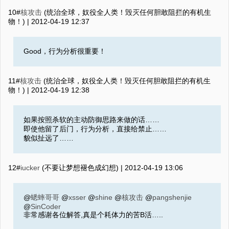
10#
核攻击
(统治全球，奴役全人类！毁灭任何胆敢阻拦的有机生
物！) |
2012-04-19 12:37
Good，行为分析很重要！
11#
核攻击
(统治全球，奴役全人类！毁灭任何胆敢阻拦的有机生
物！) |
2012-04-19 12:38
如果按照杀软的主动防御思路来做的话……
即使他留了后门，行为分析，直接给禁止……
貌似扯远了……
12#
iucker
(不要让梦想褪色成幻想) |
2012-04-19 13:06
@
蟋蟀哥哥
@
xsser
@
shine
@
核攻击
@
pangshenjie
@
SinCoder
非常感谢各位解答,真是个耗体力的苦B活…..