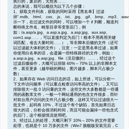
执行的，废弃的，无危害……
总的来说，我可以概括为以下几个步骤：
1、获取文件列表，获取的同时采用【黑名单】过滤
掉“.mdb、.html、.css、.js、.txt、.jpg、.gif、.bmp、.mp3、.
示一下，在过滤文件的同时，可以增加一个 if 判断，顺道判
断特殊文件名、畸形目录等变形后门，例
如：/a.asp/a.jpg、a.asp;a.jpg、a.asp;jpg、aux.asp、
com1.asp……，可以直接判定为后门！根本不用再用关键
词匹配，省去大量时间……），等非脚本后缀的文件（还可
以过滤超大体积的文件），注意：一定是黑名单过滤，如果
你使用白名单的话，会遗漏一些特殊路径的文件，例如：
a.asp;a.jpg、a.asp;jpg、file（没后缀的）……，经过这个
过滤后缀操作，大概可以排除 60% – 70% 以上的非脚本文
件，甚至更多（越华丽的网站，图片越多，脚本只占极少
数）……
2、如果存在 Web 访问日志的话，如上所述，可以分析一
下文件访问频率（可以重点检查访问率高的文件），又可以
排除很大一批 0 访问量的文件，这些文件大多数都是一些通
用的函数库文件，一般一个网站通用的包含文件很多，而针
对前台用户访问的文件只占极少数，这样又可以过滤很大一
批文件，起码有 10%，不过这个有个缺陷，首先如果日志
很大的话，分析会很消耗时间，而且可能会漏掉一些包含式
的后门，这个根据情况使用吧。
3、经过以上的处理，大概只剩下 10% – 20% 的文件需要
处理，也就是个 10 万多的文件（Win7 旗舰版安装完后，C