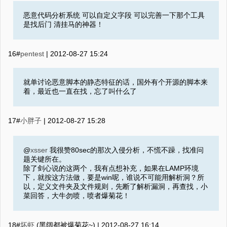
恶意代码分析系统 可以自定义字段 可以完善一下那个工具
是找后门 清挂马的神器！
16#
pentest
|
2012-08-27 15:24
就单讨论恶意脚本的静态特征的话，国外有个开源的脚本来
着，最近也一直在找，忘了叫什么了
17#
小胖子
|
2012-08-27 15:28
@
xsser
我很赞80sec的那次入侵分析，不慌不躁，找准问
题关键所在。
除了剑心说的这两个，我有点想补充，如果在LAMP环境
下，就按这方法做，要是win呢，谁说不可能用解析洞？所
以，定义文件夹及文件规则，先断了解析漏洞，再查找，小
菜回答，大牛勿喷，喷者爆菊花！
18#
坏虾
(黑阔都被爆菊花~) |
2012-08-27 16:14