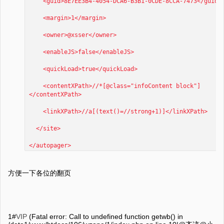
<guid>8E7EE3B4-4054-DCA6-B3B1-0CDE-8CCA-7473</guid>
<margin>1</margin>
<owner>@xsser</owner>
<enableJS>false</enableJS>
<quickLoad>true</quickLoad>
<contentXPath>//*[@class="infoContent block"]
</contentXPath>
<linkXPath>//a[(text()=//strong+1)]</linkXPath>
</site>
</autopager>
方便一下各位的翻页
1#
VIP
(Fatal error: Call to undefined function getwb() in