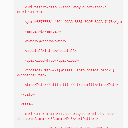
<urlPattern>http://zone.wooyun.org/zone/*
</urlPattern>
<guid>8E7EE3B4-4054-DCA6-B3B1-0CDE-8CCA-7473</guid>
<margin>1</margin>
<owner>@xsser</owner>
<enableJS>false</enableJS>
<quickLoad>true</quickLoad>
<contentXPath>//*[@class="infoContent block"]
</contentXPath>
<linkXPath>//a[(text()=//strong+1)]</linkXPath>
</site>
<site>
<urlPattern>http://zone.wooyun.org/index.php?
do=search&amp;kw=*&amp;pNO=*</urlPattern>