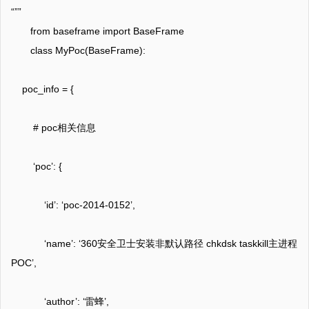
“””
from baseframe import BaseFrame
class MyPoc(BaseFrame):
poc_info = {
# poc相关信息
‘poc’: {
‘id’: ‘poc-2014-0152’,
‘name’: ‘360安全卫士安装非默认路径 chkdsk taskkill主进程
POC’,
‘author’: ‘雷蜂’,