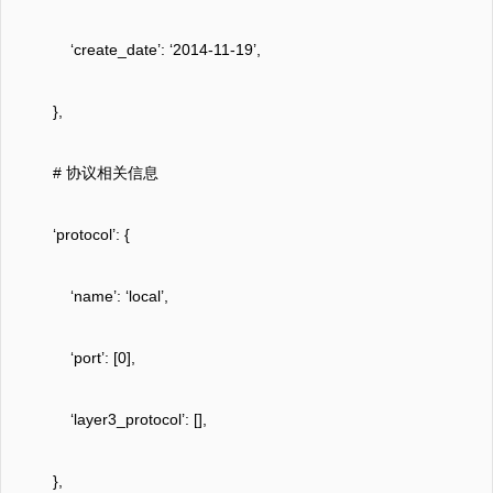
‘create_date’: ‘2014-11-19’,
},
# 协议相关信息
‘protocol’: {
‘name’: ‘local’,
‘port’: [0],
‘layer3_protocol’: [],
},