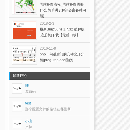
网站备案流程_网站备案需要
什么[简单明了解决备案各种问
题]
2018-2-3
最新BurpSuite 1.7.32 破解版
[注册机]下载【无后门版】
2016-11-8
php一句话后门的几种变形分
析[preg_replace函数]
最新评论
陆
邀请码
test
那个配置文件的路径在哪里啊
小山
支持