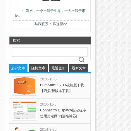
生活累，一小半源于生存，一大半源于攀
比。
与我联系：
戳这里>>
搜索
热评文章
随机文章
最近更新
最新文章
2016-10-5
BurpSuite 1.7.11破解版下载
【附多/新版本下载】
隐
2016-11-5
Connectify Dispatch指定程序
使用指定网卡[运维神器]
2014-3-25