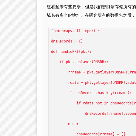
这看起来有些复杂，但是我们想能够存储所有的域
域名有多个IP地址。在研究所有的数据包之后，
from scapy.all import *
dnsRecords = {}
def handlePkt(pkt):
if pkt.haslayer(DNSRR):
rrname = pkt.getlayer(DNSRR).rrn
rdata = pkt.getlayer(DNSRR).rdat
if dnsRecords.has_key(rrname):
if rdata not in dnsRecords[rr
dnsRecords[rrname].append(
else:
dnsRecords[rrname] = []