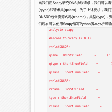
当我们用Scapy研究DNS协议请求，我们可以看
(qtype)和请求类(qclass)。为了上述要求
DNSRR包含资源名称(rrname)，类型(type)
们现在可以使用Scapy编写Python脚本分析可
analyst# scapy
Welcome to Scapy (2.0.1)
>>>ls(DNSQR)
qname : DNSStrField = (‘’
qtype : ShortEnumField = (
qclass : ShortEnumField = 
>>>ls(DNSRR)
rrname : DNSStrField = (
type : ShortEnumField = 
rclass : ShortEnumField =