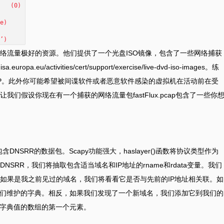
(0)
e)
’)
络流量极好的资源。他们提供了一个光盘ISO镜像，包含了一些网络捕获
.eu/activities/cert/support/exercise/live-dvd-iso-images。练
CAP。此外你可能希望被间谍软件或者恶意软件感染的虚拟机在活动前在受
们假设你现在有一个捕获的网络流量包fastFlux.pcap包含了一些你
含DNSRR的数据包。Scapy功能强大，haslayer()函数将协议类型作为
SRR，我们将抽取包含适当域名和IP地址的rname和rdata变量。我们
如果是我之前见过的域名，我们将看看它是否与先前的IP地址相关联。如
我们维护的字典。相反，如果我们发现了一个新域名，我们添加它到我们的
们字典值的数组的第一个元素。