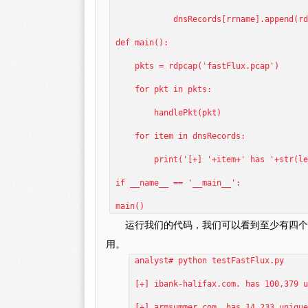
dnsRecords[rrname].append(rda
def main():
pkts = rdpcap('fastFlux.pcap')
for pkt in pkts:
handlePkt(pkt)
for item in dnsRecords:
print('[+] '+item+' has '+str(len(d
if __name__ == '__main__':
main()
运行我们的代码，我们可以看到至少有四个域
用。
analyst# python testFastFlux.py
[+] ibank-halifax.com. has 100,379 u
[+] armsummer.com. has 14,233 unique