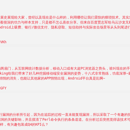
马发展史展现给大家，曾经以及现在是什么样的，利用哪些让我们震惊的猥琐技术。其实
着很深的功力与样本支持，只是都不怎么喜欢分享。但来自百度贾志军给乌云沙龙无
droid上吸费、银行/微信支付、隐私窃取、短信劫持与实际攻击场景等从头到尾进
VKh
的两扇门，从互联网统计数据分析，移动入口或有大超PC浏览器之势头，谁叫现在的
seking给我们带来了好几种挖掘移动端安全漏洞的姿势，十八式非常熟练，功底深厚~
悄的消失，也能让其他家的APP悄悄出现，Android平台真是乱啊~
GFY
令执行漏洞的分析所引起，因为在追踪的过程一直未能复现漏洞，所以采取了一个有趣的
漏洞的关键影响，并且摸清了Perl命令执行的条条道道。在分析过后突然觉得该技术
，有兴趣包装成Q4的KPI么？