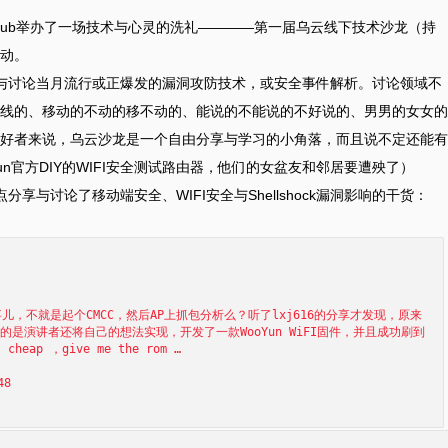
 Club举办了一场技术与心灵的洗礼————第一届乌云线下技术沙龙（持
动。
与讨论当月流行或正爆发的漏洞攻防技术，或安全事件解析。讨论领域不
线的、移动的不动的移不动的、能说的不能说的不好说的、男男的女女的
好者来说，乌云沙龙是一个自由分享与学习的小角落，而且说不定还能有
n官方DIY的WIFI安全测试路由器，他们的女盆友和邻居要遭殃了）
与讨论了移动端安全、WIFI安全与Shellshock漏洞影响的干货：
儿，不就是起个CMCC，然后AP上抓包分析么？听了lxj616的分享才发现，原来
的是演讲者还将自己的想法实现，开发了一款WooYun WiFI固件，并且成功刷到
ap ，give me the rom …
48