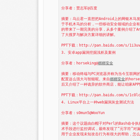
分享者：贾志军@百度
摘要：乌云君一直想把Android上的网银木
于手机木马的分析，一些移动安全领域的企业有
的带来了一期完美的分享，从多个案例介绍了An
了大搜罗与解决方案详细的讲解。
PPT下载：http://pan.baidu.com/s/1i3uv
3. 安卓app漏洞挖掘浅析及案例
分享者：horseking@
梆梆安全
摘要：移动终端与PC浏览器并称为当今互联网
配置这么强大与智能呢。来自
梆梆安全
的hor
后又介绍了一种诡异的软件商店，能让咱家APP悄
PPT下载：http://pan.baidu.com/s/1c0lc
4. Linux平台上一种web漏洞灰盒测试方法
分享者：s0mun5@WooYun
摘要：这个议题由白帽子对Perl的Bash命
术手段进行监控调试，最终发现了“元字符”对
用于企业发现未知攻击行为有很大的帮助，怎么样