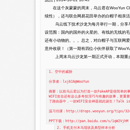
在这个灰蒙蒙的周末，乌云君在WooYun
续性），还与联合网易花田举办的白帽子相亲活
乌云线下技术沙龙为每月举行一期，分享
设范围：国内的国外的火星的、有线的无线的毛
还有小动物的。。。总之，对白帽子与互联网爱
意外收获！（第一期有四位小伙伴获取了WooYu
上周末乌云沙龙第一期正式开动，本期重点分享
1. 空中的威胁
分享者：lxj616@WooYun
摘要：以前乌云君以为打造一款FakeAP是很简单的事
WIFI攻击还有这么多奇技淫巧与有趣的故事，更重要
了路由器中，一款WIFI安全神器就此诞生！Talk is che
温习功课：http://drops.wooyun.org/tips/32
PPT下载：http://pan.baidu.com/s/1qW2VjhM
2. 手机支付木马现状及典型样本分析