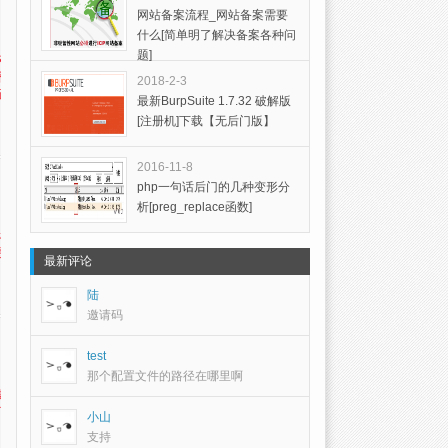
网站备案流程_网站备案需要
什么[简单明了解决备案各种问
题]
对
私
2018-2-3
行
最新BurpSuite 1.7.32 破解版
[注册机]下载【无后门版】
2016-11-8
php一句话后门的几种变形分
析[preg_replace函数]
手机
最
最新评论
陆
邀请码
test
那个配置文件的路径在哪里啊
技
可以
小山
支持