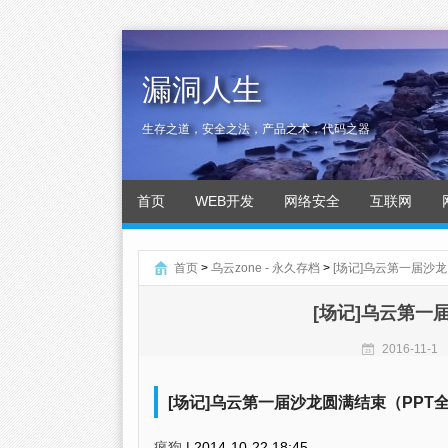
漏洞人生
生存之道，安全之法，产品之术，代码之器
首页
WEB开发
网络安全
互联网
首页
>
乌云zone - 永久存档
>
[场记]乌云第一届沙
[场记]乌云第一
2016-11-1
[场记]乌云第一届沙龙圆满结束（PPT
疯狗
|
2014-10-22 18:45