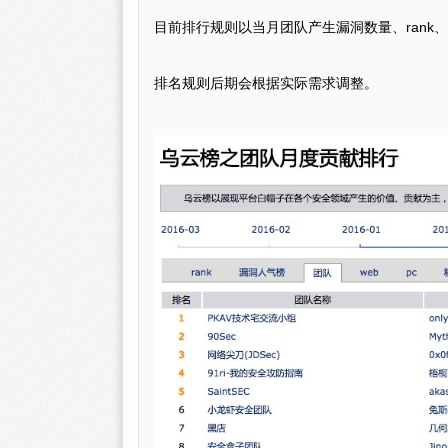
目前排行规则以当月团队产生漏洞数量、rank、月
排名规则后期会根据实际需求调整。