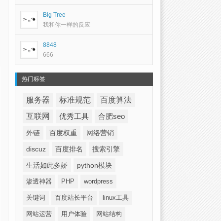
Big Tree
我和你一样的反应
8848
666
热门标签
服务器
标准规范
百度算法
互联网
优秀工具
合肥seo
外链
百度权重
网络营销
discuz
百度排名
搜索引擎
生活如此多娇
python模块
渗透神器
PHP
wordpress
关键词
百度站长平台
linux工具
网站运营
用户体验
网站结构