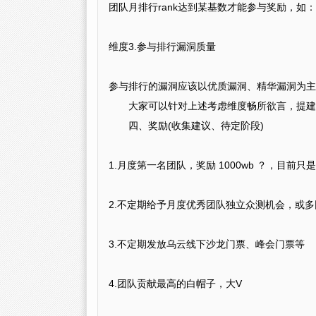
团队月排行rank达到某基数才能参与奖励，如：团队r
维度3.参与排行漏洞质量
参与排行的漏洞应该以优质漏洞、精华漏洞为主
大家可以针对上述考虑维度畅所欲言，提建
四、奖励(收集建议、待定阶段)
1.月度第一名团队，奖励 1000wb ？，目前
2.不定期给予月度优秀团队独立众测机会，或多
3.不定期发放乌云线下沙龙门票、峰会门票等
4.团队贡献最高的白帽子，大V