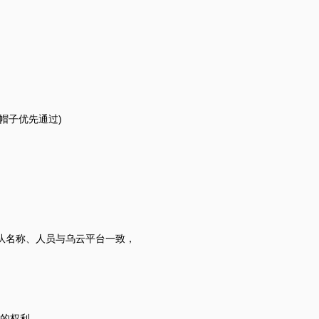
帽子优先通过)
队名称、人员与乌云平台一致，
的权利