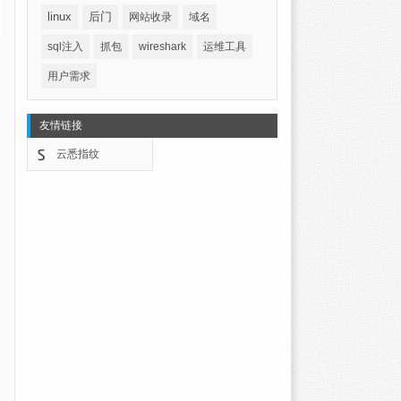
linux
后门
网站收录
域名
sql注入
抓包
wireshark
运维工具
用户需求
友情链接
云悉指纹