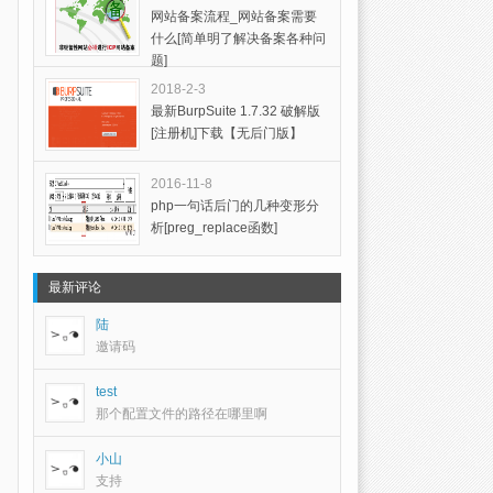
网站备案流程_网站备案需要
什么[简单明了解决备案各种问
题]
2018-2-3
最新BurpSuite 1.7.32 破解版
[注册机]下载【无后门版】
2016-11-8
php一句话后门的几种变形分
析[preg_replace函数]
最新评论
陆
邀请码
test
那个配置文件的路径在哪里啊
小山
支持