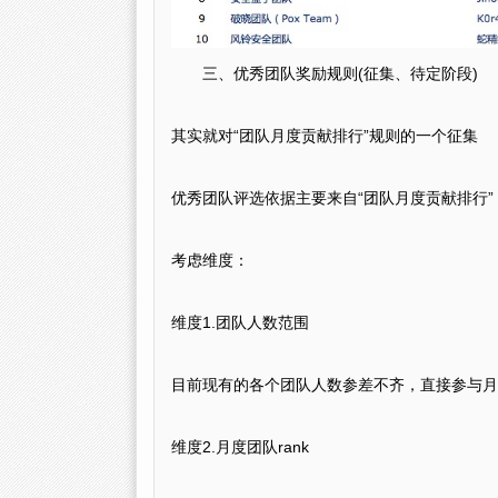
三、优秀团队奖励规则(征集、待定阶段)
其实就对“团队月度贡献排行”规则的一个征集
优秀团队评选依据主要来自“团队月度贡献排行”
考虑维度：
维度1.团队人数范围
目前现有的各个团队人数参差不齐，直接参与月
维度2.月度团队rank