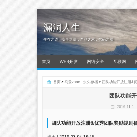
漏洞人生
生存之道，安全之法，产品之术，代码之器
首页
WEB开发
网络安全
互联网
首页
>
乌云zone - 永久存档
>
团队功能开放注册&
团队功能开
2016-11-1
团队功能开放注册&优秀团队奖励规则
浩天
|
2016-03-04 18:45