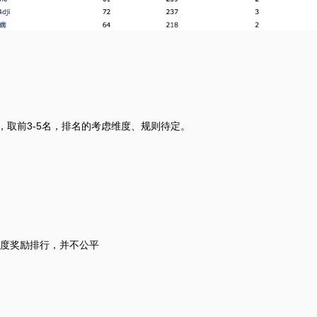
，取前3-5名，排名的考虑维度、规则待定。
度奖励排行，并不公平