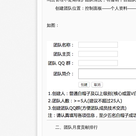
创建团队位置：控制面板——个人资料——
如图：
二、团队月度贡献排行