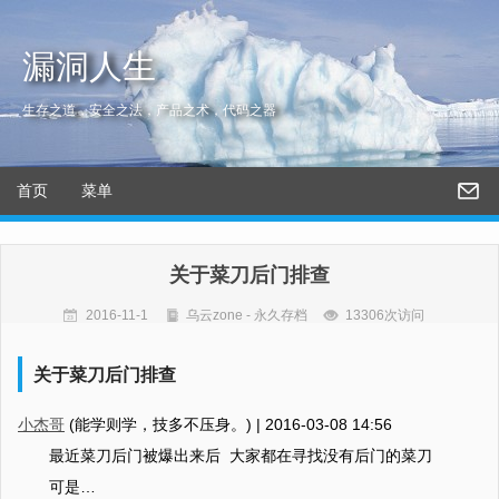
漏洞人生
生存之道，安全之法，产品之术，代码之器
首页
菜单
关于菜刀后门排查
2016-11-1
乌云zone - 永久存档
13306次访问
关于菜刀后门排查
小杰哥
(能学则学，技多不压身。) |
2016-03-08 14:56
最近菜刀后门被爆出来后 大家都在寻找没有后门的菜刀
可是…