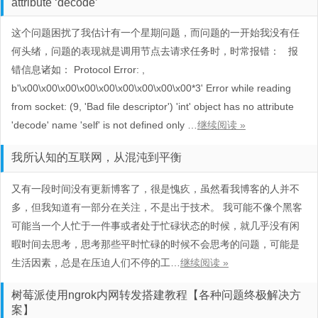
attribute ‘decode’
这个问题困扰了我估计有一个星期问题，而问题的一开始我没有任
何头绪，问题的表现就是调用节点去请求任务时，时常报错： 报
错信息诸如： Protocol Error: ,
b'\x00\x00\x00\x00\x00\x00\x00\x00\x00*3' Error while reading
from socket: (9, 'Bad file descriptor') 'int' object has no attribute
'decode' name 'self' is not defined only …
继续阅读 »
我所认知的互联网，从混沌到平衡
又有一段时间没有更新博客了，很是愧疚，虽然看我博客的人并不
多，但我知道有一部分在关注，不是出于技术。 我可能不像个黑客
可能当一个人忙于一件事或者处于忙碌状态的时候，就几乎没有闲
暇时间去思考，思考那些平时忙碌的时候不会思考的问题，可能是
生活因素，总是在压迫人们不停的工…
继续阅读 »
树莓派使用ngrok内网转发搭建教程【各种问题终极解决方
案】