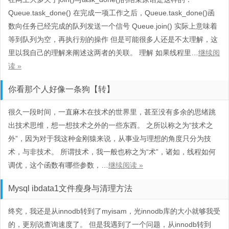
Queue.task_done() 在完成一项工作之后，Queue.task_done()函
数向任务已经完成的队列发送一个信号 Queue.join() 实际上意味着
等到队列为空，再执行别的操作 但是可能很多人还是不太理解，这
里以我自己的理解来阐述这两者的关联。 理解 如果线程里…
继续阅
读 »
你看那个人好像一条狗【转】
很久一段时间，一直麻木在技术的世界里，甚至没有多余的思绪跳
出技术思维，想一想技术之外的一些东西。 之所以称之为“技术之
外”，因为对于我这种金刚猿来说，从事业与理想的角度只分为技
术，与非技术。 所谓技术，我一般也称之为“术”，诸如，线程如何
调优，这个函数有哪些参数，…
继续阅读 »
Mysql ibdata1文件瘦身与清理方法
终究，我还是从innodb转到了myisam，光innodb库的大小就够我受
的，更别说查询速度了。 但是我遇到了一个问题，从innodb转到