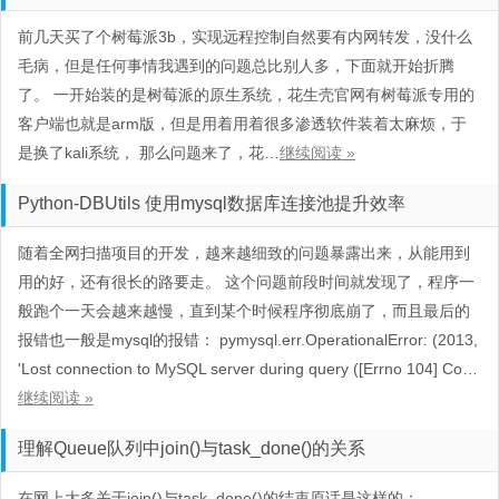
前几天买了个树莓派3b，实现远程控制自然要有内网转发，没什么
毛病，但是任何事情我遇到的问题总比别人多，下面就开始折腾
了。 一开始装的是树莓派的原生系统，花生壳官网有树莓派专用的
客户端也就是arm版，但是用着用着很多渗透软件装着太麻烦，于
是换了kali系统， 那么问题来了，花…
继续阅读 »
Python-DBUtils 使用mysql数据库连接池提升效率
随着全网扫描项目的开发，越来越细致的问题暴露出来，从能用到
用的好，还有很长的路要走。 这个问题前段时间就发现了，程序一
般跑个一天会越来越慢，直到某个时候程序彻底崩了，而且最后的
报错也一般是mysql的报错： pymysql.err.OperationalError: (2013,
'Lost connection to MySQL server during query ([Errno 104] Co…
继续阅读 »
理解Queue队列中join()与task_done()的关系
在网上大多关于join()与task_done()的结束原话是这样的：