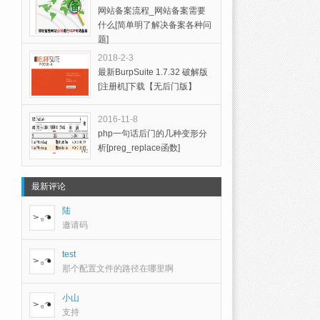
网站备案流程_网站备案需要
什么[简单明了解决备案各种问
题]
2018-2-3
最新BurpSuite 1.7.32 破解版
[注册机]下载【无后门版】
2016-11-8
php一句话后门的几种变形分
析[preg_replace函数]
最新评论
陆
邀请码
test
那个配置文件的路径在哪里啊
小山
支持